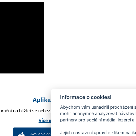
Informace o cookies!
Aplikace Mobilní rozhlas
Abychom vám usnadnili procházení s
rnění na blížící se nebezpečí, odstávky, poruchy a výpadky energií,
mohli anonymně analyzovat návštěvno
partnery pro sociální média, inzerci a
Více informací o aplikaci
Jejich nastavení upravíte klikem na i