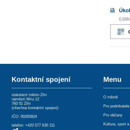
Úkol
0.66
Kontaktní spojení
Menu
statutární město Zlín
O městě
náměstí Míru 12
760 01 Zlín
Pro podnikatele
(
všechna kontaktní spojení
)
Pro občany
IČO: 00283924
Kultura, sport a
telefon:
+420 577 630 111