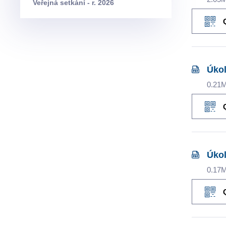
Veřejná setkání - r. 2026
Úkol
0.21
Úkol
0.17