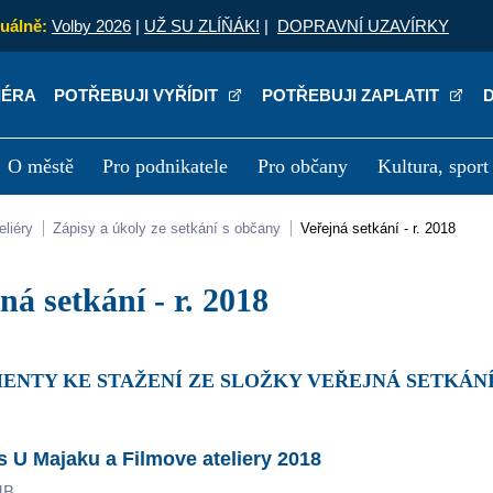
uálně:
Volby 2026
|
UŽ SU ZLÍŇÁK!
|
DOPRAVNÍ UZAVÍRKY
IÉRA
POTŘEBUJI VYŘÍDIT
POTŘEBUJI ZAPLATIT
O městě
Pro podnikatele
Pro občany
Kultura, sport
a
Kariéra
P
eliéry
Zápisy a úkoly ze setkání s občany
Veřejná setkání - r. 2018
jná setkání - r. 2018
ENTY KE STAŽENÍ ZE SLOŽKY VEŘEJNÁ SETKÁNÍ 
s U Majaku a Filmove ateliery 2018
MB