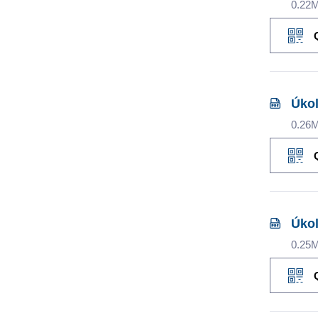
0.22
Úkol
0.26
Úkol
0.25