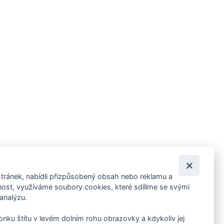
tránek, nabídli přizpůsobený obsah nebo reklamu a
 ankety, pozvánky na kulturní a sportovní akce?
st, využíváme soubory cookies, které sdílíme se svými
 analýzu.
konku štítu v levém dolním rohu obrazovky a kdykoliv jej