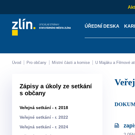
Akt
ÚŘEDNÍ DESKA
KAR
Kontakty
Úřední desk
Úvod
Pro občany
Místní části a komise
U Majáku a Filmové at
Veře
Zápisy a úkoly ze setkání
s občany
DOKUM
Veřejná setkání - r. 2018
Veřejné setkání - r. 2022
zapi
Veřejná setkání - r. 2024
2.05