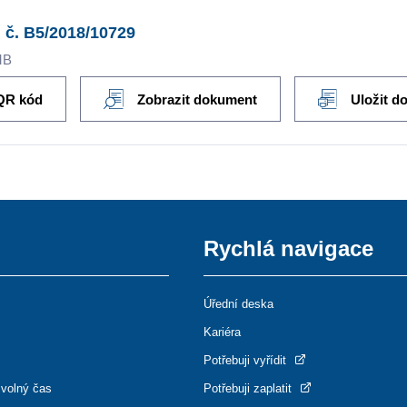
 č. B5/2018/10729
MB
QR kód
Zobrazit dokument
Uložit d
Rychlá navigace
Úřední deska
Kariéra
Potřebuji vyřídit
 volný čas
Potřebuji zaplatit