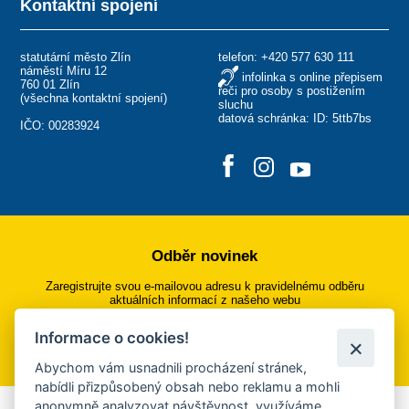
Kontaktní spojení
statutární město Zlín
telefon:
+420 577 630 111
náměstí Míru 12
infolinka s online přepisem
760 01 Zlín
řeči pro osoby s postižením
(
všechna kontaktní spojení
)
sluchu
datová schránka: ID: 5ttb7bs
IČO: 00283924
Odběr novinek
Zaregistrujte svou e-mailovou adresu k pravidelnému odběru
aktuálních informací z našeho webu
Informace o cookies!
Přihlásit se k odběru
Abychom vám usnadnili procházení stránek,
nabídli přizpůsobený obsah nebo reklamu a mohli
anonymně analyzovat návštěvnost, využíváme