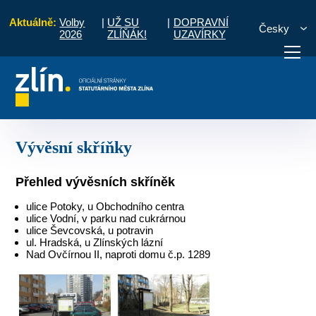
Aktuálně:
Volby
|
UŽ SU
|
DOPRAVNÍ
Česky
2026
ZLÍŇÁK!
UZAVÍRKY
Pro občany
Místní části a komise
Zlín - centrum
Vývěsní skříňky
otřebuji vyřídit
Potřebuji zaplatit
Diskuzní fór
Vývěsní skříňky
Přehled vývěsních skříněk
ulice Potoky, u Obchodního centra
ulice Vodní, v parku nad cukrárnou
ulice Ševcovská, u potravin
ul. Hradská, u Zlínských lázní
Nad Ovčírnou II, naproti domu č.p. 1289