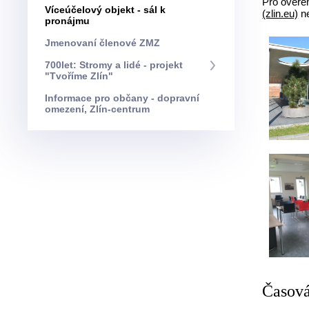
Pro ověřen
Víceúčelový objekt - sál k
(zlin.eu)
ne
pronájmu
Jmenovaní členové ZMZ
700let: Stromy a lidé - projekt
"Tvoříme Zlín"
Informace pro občany - dopravní
omezení, Zlín-centrum
Časová