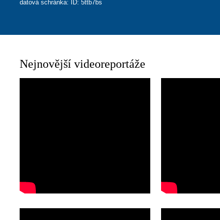
datová schránka: ID: 5ttb7bs
Nejnovější videoreportáže