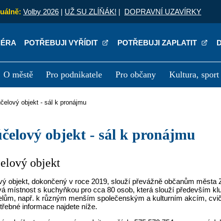
uálně:
Volby 2026
|
UŽ SU ZLÍŇÁK!
|
DOPRAVNÍ UZAVÍRKY
IÉRA
POTŘEBUJI VYŘÍDIT
POTŘEBUJI ZAPLATIT
O městě
Pro podnikatele
Pro občany
Kultura, sport
a
Kariéra
P
účelový objekt - sál k pronájmu
eúčelový objekt - sál k pronájmu
elový objekt
ý objekt, dokončený v roce 2019, slouží převážně občanům města Zlí
á místnost s kuchyňkou pro cca 80 osob, která slouží především klu
elům, např. k různým menším společenským a kulturním akcím, cvič
třebné informace najdete níže.