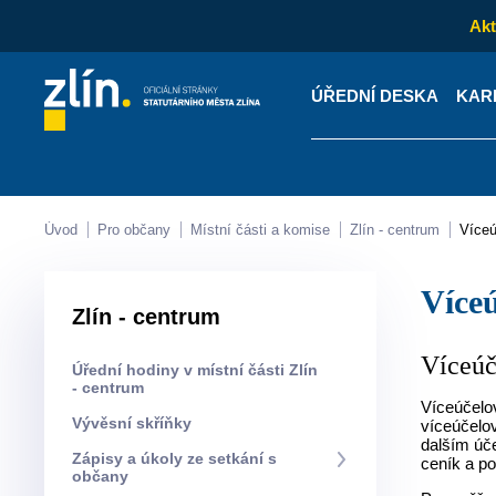
Akt
ÚŘEDNÍ DESKA
KAR
Kontakty
Úřední desk
Úvod
Pro občany
Místní části a komise
Zlín - centrum
Více
Víc
Zlín - centrum
Víceúč
Úřední hodiny v místní části Zlín
- centrum
Víceúčelov
Vývěsní skříňky
víceúčelov
dalším úč
Zápisy a úkoly ze setkání s
ceník a po
občany