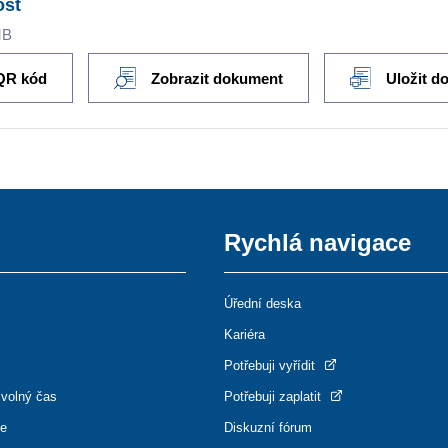
ost
MB
QR kód
Zobrazit dokument
Uložit d
Rychlá navigace
Úřední deska
Kariéra
Potřebuji vyřídit
 volný čas
Potřebuji zaplatit
ce
Diskuzní fórum