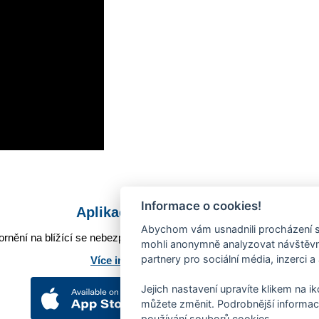
Informace o cookies!
Aplikace Mobilní rozhlas
Abychom vám usnadnili procházení s
rnění na blížící se nebezpečí, odstávky, poruchy a výpadky energií,
mohli anonymně analyzovat návštěvno
partnery pro sociální média, inzerci a
Více informací o aplikaci
Jejich nastavení upravíte klikem na i
můžete změnit. Podrobnější informac
používání souborů cookies.