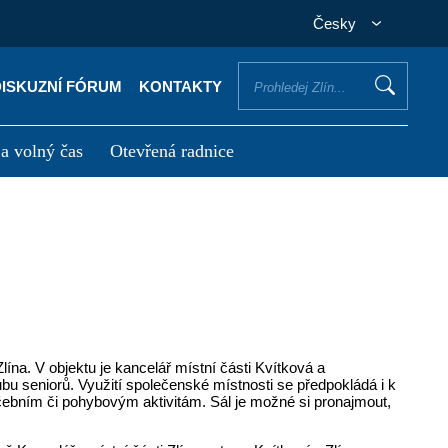
Česky
DISKUZNÍ FÓRUM
KONTAKTY
 a volný čas
Otevřená radnice
otřebuji vyřídit
Potřebuji zaplatit
na. V objektu je kancelář místní části Kvítková a
bu seniorů. Využití společenské místnosti se předpokládá i k
ebním či pohybovým aktivitám. Sál je možné si pronajmout,