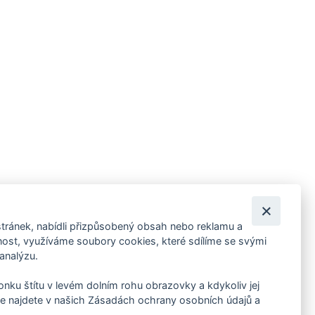
tránek, nabídli přizpůsobený obsah nebo reklamu a
 ankety, pozvánky na kulturní a sportovní akce?
st, využíváme soubory cookies, které sdílíme se svými
 analýzu.
konku štítu v levém dolním rohu obrazovky a kdykoliv jej
e najdete v našich Zásadách ochrany osobních údajů a