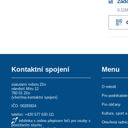
Žád
0.11
Kontaktní spojení
Menu
statutární město Zlín
O městě
náměstí Míru 12
760 01 Zlín
Pro podnikatele
(
všechna kontaktní spojení
)
Pro občany
IČO: 00283924
Kultura, sport a
telefon:
+420 577 630 111
infolinka s online přepisem řeči pro osoby s
Otevřená radni
postižením sluchu