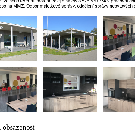
í volného termínu prosím volejte na číslo 575 570 754 v pracovní do
bo na MMZ, Odbor majetkové správy, oddělení správy nebytových 
 obsazenost