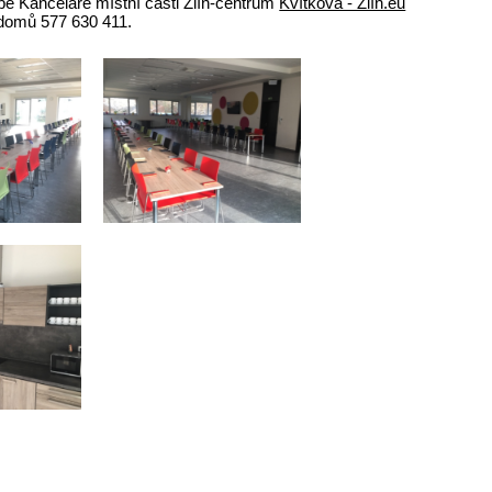
bě Kanceláře místní části Zlín-centrum
Kvítková - Zlín.eu
domů 577 630 411.