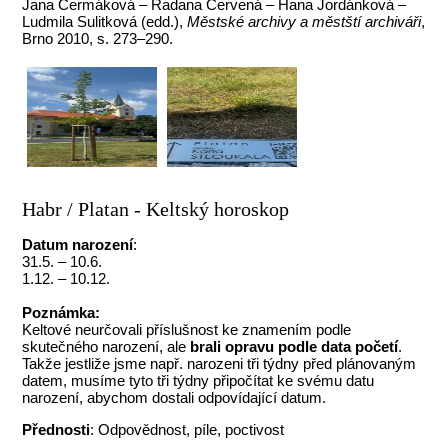
Jana Čermáková – Radana Červená – Hana Jordánková –
Ludmila Sulitková (edd.),
Městské archivy a městští archiváři
,
Brno 2010, s. 273–290.
Habr / Platan - Keltský horoskop
Datum narození
:
31.5. – 10.6.
1.12. – 10.12.
Poznámka:
Keltové neurčovali příslušnost ke znamením podle
skutečného narození, ale
brali opravu podle data početí
.
Takže jestliže jsme např. narozeni tři týdny před plánovaným
datem, musíme tyto tři týdny připočítat ke svému datu
narození, abychom dostali odpovídající datum.
Přednosti
: Odpovědnost, píle, poctivost