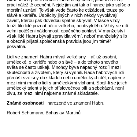
práci náležitě oceněni. Nejde jim ani tak o finance jako spíše o
morální uznání. To však vede často ke ctižádosti, touze po
slávě a kariéře. Úspěchy jiných v nich někdy vyvolávají
závist, kterou pak dovedou špatně skrývat. V lásce vždy
touží tito lidé poznat něco velkého, neobvyklého. Vždy se cítí
velmi potěšeni náklonností opačného pohlaví. V manželství
však lidé Habru bývají zpravidla věrní, neboť manželský slib
a obecně přijatá společenská pravidla jsou jim téměř
posvátná.
Lidí ve znamení Habru mívají velké sny – ať už osobní,
umělecké, o kariéře nebo o slávě – a do tohoto snového
světa se často utíkají. Mnohdy bývá nápadný rozdíl mezi
skutečností a životem, který si vysnili. Řada habrových lidí
přenáší své sny do skladeb nebo uměleckých děl, najdeme
mezi nimi mnoho lidí s uměleckými vlohami. Spojí-li se jejich
umělecký talent s jejich příslovečnou pílí a sebekázní, není
divu, že mezi nimi najdeme známé skladatele.
Známé osobnosti
narozené ve znamení Habru
Robert Schumann, Bohuslav Martinů