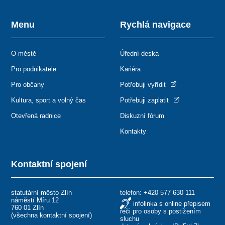
Menu
Rychlá navigace
O městě
Úřední deska
Pro podnikatele
Kariéra
Pro občany
Potřebuji vyřídit
Kultura, sport a volný čas
Potřebuji zaplatit
Otevřená radnice
Diskuzní fórum
Kontakty
Kontaktní spojení
statutární město Zlín
telefon:
+420 577 630 111
náměstí Míru 12
infolinka s online přepisem
760 01 Zlín
řeči pro osoby s postižením
(
všechna kontaktní spojení
)
sluchu