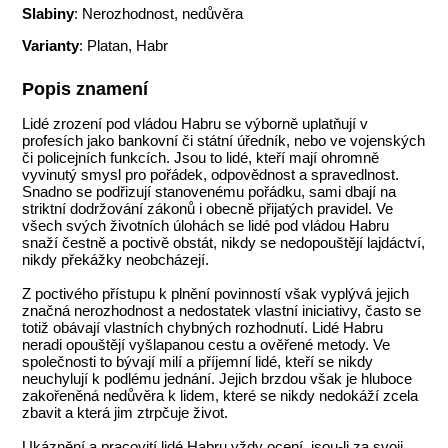
Slabiny
: Nerozhodnost, nedůvěra
Varianty
: Platan, Habr
Popis znamení
Lidé zrození pod vládou Habru se výborně uplatňují v
profesích jako bankovní či státní úředník, nebo ve vojenských
či policejních funkcích. Jsou to lidé, kteří mají ohromně
vyvinutý smysl pro pořádek, odpovědnost a spravedlnost.
Snadno se podřizují stanovenému pořádku, sami dbají na
striktní dodržování zákonů i obecně přijatých pravidel. Ve
všech svých životních úlohách se lidé pod vládou Habru
snaží čestně a poctivě obstát, nikdy se nedopouštějí lajdáctví,
nikdy překážky neobcházejí.
Z poctivého přístupu k plnění povinností však vyplývá jejich
značná nerozhodnost a nedostatek vlastní iniciativy, často se
totiž obávají vlastních chybných rozhodnutí. Lidé Habru
neradi opouštějí vyšlapanou cestu a ověřené metody. Ve
společnosti to bývají milí a příjemní lidé, kteří se nikdy
neuchylují k podlému jednání. Jejich brzdou však je hluboce
zakořeněná nedůvěra k lidem, které se nikdy nedokáží zcela
zbavit a která jim ztrpčuje život.
Ukáznění a pracovití lidé Habru vždy ocení, jsou-li za svoji