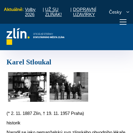
Aktuálně:
Volby
|
UŽ SU
|
DOPRAVNÍ
Česky
2026
ZLÍŇÁK!
UZAVÍRKY
centrum
700let: Stromy a lidé - projekt "Tvoříme Zlín"
Karel Stloukal
otřebuji vyřídit
Potřebuji zaplatit
Diskuzní fór
Karel Stloukal
(* 2. 11. 1887 Zlín, † 19. 11. 1957 Praha)
historik
Narodil se jako nemanželský syn zlínského obvodního lékaře