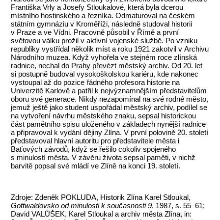
Františka Vrly a Josefy Stloukalové, která byla dcerou
místního hostinského a řezníka. Odmaturoval na českém
státním gymnáziu v Kroměříži, následně studoval historii
v Praze a ve Vídni. Pracovně působil v Římě a první
světovou válku prožil v aktivní vojenské službě. Po vzniku
republiky vystřídal několik míst a roku 1921 zakotvil v Archivu
Národního muzea. Když vyhořela ve stejném roce zlínská
radnice, nechal do Prahy převézt městský archiv. Od 20. let
si postupně budoval vysokoškolskou kariéru, kde nakonec
vystoupal až do pozice řádného profesora historie na
Univerzitě Karlově a patřil k nejvýznamnějším představitelům
oboru své generace. Nikdy nezapomínal na své rodné město,
jemuž ještě jako student uspořádal městský archiv, podílel se
na vytvoření návrhu městského znaku, sepsal historickou
část pamětního spisu uloženého v základech nynější radnice
a připravoval k vydání dějiny Zlína. V první polovině 20. století
představoval hlavní autoritu pro představitele města i
Baťových závodů, když se řešilo cokoliv spojeného
s minulostí města. V závěru života sepsal paměti, v nichž
barvitě popsal své mládí ve Zlíně na konci 19. století.
Zdroje: Zdeněk POKLUDA, Historik Zlína Karel Stloukal,
Gottwaldovsko od minulosti k současnosti 9
, 1987, s. 55–61;
David VALŮŠEK, Karel Stloukal a archiv města Zlína, in: