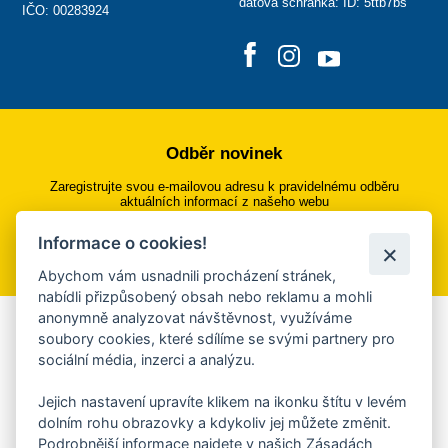
datová schránka: ID: 5ttb7bs
IČO: 00283924
Odběr novinek
Zaregistrujte svou e-mailovou adresu k pravidelnému odběru
aktuálních informací z našeho webu
Informace o cookies!
Přihlásit se k odběru
Abychom vám usnadnili procházení stránek,
nabídli přizpůsobený obsah nebo reklamu a mohli
anonymně analyzovat návštěvnost, využíváme
Aplikace Mobilní rozhlas
soubory cookies, které sdílíme se svými partnery pro
sociální média, inzerci a analýzu.
Chcete dostávat do svého mobilu či mailu upozornění na
blížící se nebezpečí, odstávky, poruchy a výpadky energií,
Jejich nastavení upravíte klikem na ikonku štítu v levém
ankety, pozvánky na kulturní a sportovní akce?
dolním rohu obrazovky a kdykoliv jej můžete změnit.
Více informací o aplikaci
Podrobnější informace najdete v našich Zásadách