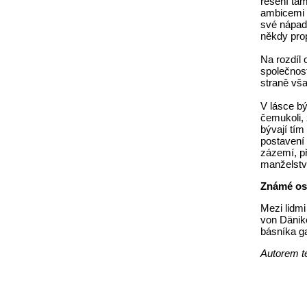
řešení tam
ambicemi a
své nápady
někdy prop
Na rozdíl 
společnost
straně vša
V lásce bý
čemukoli,
bývají tím
postavení 
zázemí, př
manželství
Známé o
Mezi lidmi
von Dänike
básníka ga
Autorem te