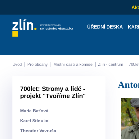
Akt
ÚŘEDNÍ DESKA
KAR
Kontakty
Úřední desk
Úvod
Pro občany
Místní části a komise
Zlín - centrum
700l
Ant
700let: Stromy a lidé -
projekt "Tvoříme Zlín"
Marie Baťová
Karel Stloukal
Theodor Vavruša