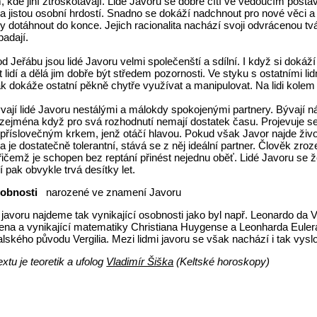
, kde jiní ztroskotávají. Lidé Javoru se dobře cítí ve vedoucím posta
 jistou osobní hrdostí. Snadno se dokáží nadchnout pro nové věci a 
 dotáhnout do konce. Jejich racionalita nachází svoji odvrácenou tv
adají.
od Jeřábu jsou lidé Javoru velmi společenští a sdílní. I když si dokáž
 lidí a dělá jim dobře být středem pozornosti. Ve styku s ostatními l
k dokáže ostatní pěkně chytře využívat a manipulovat. Na lidi kolem
vají lidé Javoru nestálými a málokdy spokojenými partnery. Bývají n
 zejména když pro svá rozhodnutí nemají dostatek času. Projevuje s
 příslovečným krkem, jenž otáčí hlavou. Pokud však Javor najde živ
a je dostatečně tolerantní, stává se z něj ideální partner. Člověk zr
ičemž je schopen bez reptání přinést nejednu oběť. Lidé Javoru se že
 pak obvykle trvá desítky let.
sobnosti
narozené ve znamení Javoru
 javoru najdeme tak vynikající osobnosti jako byl např. Leonardo da
na a vynikající matematiky Christiana Huygense a Leonharda Eulera,
lského původu Vergilia. Mezi lidmi javoru se však nachází i tak vyslo
xtu je teoretik a ufolog
Vladimír Šiška
(Keltské horoskopy)