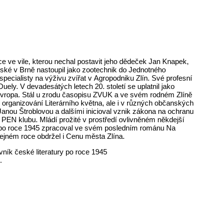
e ve vile, kterou nechal postavit jeho dědeček Jan Knapek,
lské v Brně nastoupil jako zootechnik do Jednotného
pecialisty na výživu zvířat v Agropodniku Zlín. Své profesní
ely. V devadesátých letech 20. století se uplatnil jako
 Evropa. Stál u zrodu časopisu ZVUK a ve svém rodném Zlíně
i organizování Literárního května, ale i v různých občanských
Janou Štroblovou a dalšími inicioval vznik zákona na ochranu
 PEN klubu. Mládí prožité v prostředí ovlivněném někdejší
a po roce 1945 zpracoval ve svém posledním románu Na
stejném roce obdržel i Cenu města Zlína.
lovník české literatury po roce 1945
.