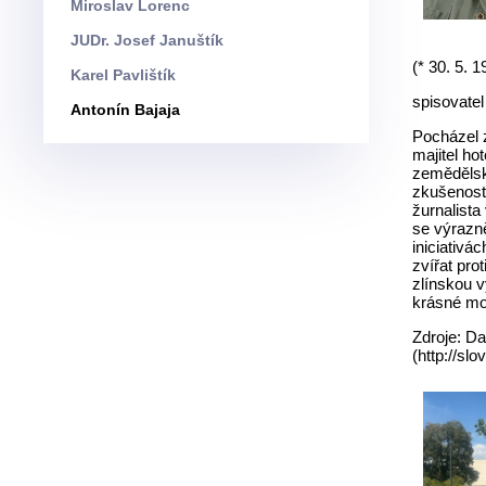
Miroslav Lorenc
JUDr. Josef Januštík
(* 30. 5. 1
Karel Pavlištík
spisovatel
Antonín Bajaja
Pocházel z
majitel h
zemědělské
zkušenosti
žurnalist
se výrazně
iniciativá
zvířat pro
zlínskou 
krásné mod
Zdroje: D
(http://sl