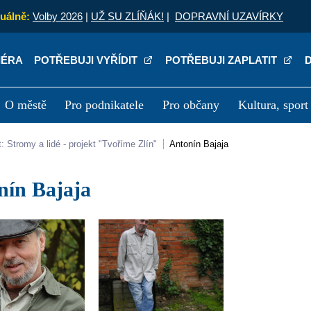
uálně:
Volby 2026
|
UŽ SU ZLÍŇÁK!
|
DOPRAVNÍ UZAVÍRKY
IÉRA
POTŘEBUJI VYŘÍDIT
POTŘEBUJI ZAPLATIT
O městě
Pro podnikatele
Pro občany
Kultura, sport
a
Kariéra
P
et: Stromy a lidé - projekt "Tvoříme Zlín"
Antonín Bajaja
onín Bajaja