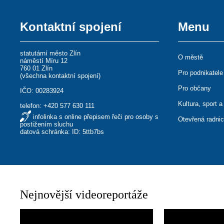
Kontaktní spojení
Menu
statutární město Zlín
O městě
náměstí Míru 12
760 01 Zlín
Pro podnikatele
(
všechna kontaktní spojení
)
Pro občany
IČO: 00283924
Kultura, sport a
telefon:
+420 577 630 111
infolinka s online přepisem řeči pro osoby s
Otevřená radni
postižením sluchu
datová schránka: ID: 5ttb7bs
Nejnovější videoreportáže