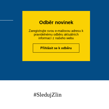
Odběr novinek
Zaregistrujte svou e-mailovou adresu k
pravidelnému odběru aktuálních
informací z našeho webu
Přihlásit se k odběru
#SledujZlin