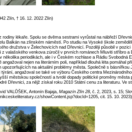
942 Zlín, † 16. 12. 2022 Zlín)
 rodiny lékaře. Spolu se dvěma sestrami vyrůstal na nábřeží Dřevnic
otelu Balkán na zlínském náměstí. Po studiu na Vysoké škole zemědě
ho družstva v Želechovicích nad Dřevnicí. Později působil v pozici s
 z valašského venkova zúročil v prvních románech Mluviti stříbro a Du
a v několika periodikách, ale i v Českém rozhlase a Rádiu Svobodná
 angažoval nejen na literárním poli, například dlouhá léta pomáhal př
ch upozorňujících na aktuální problémy města. Společně s básnířkou 
ti týrání, angažoval se také ve výboru Českého centra Mezinárodního
vyšší městskou společností a tvrdé dopady politické proměny měst
ré Dřevnici, za nějž získal roku 2010 Státní cenu za literaturu. Ve 
avid VALŮŠEK, Antonín Bajaja,
Magazín Zlín 28
, č. 2, 2023, s. 15; S
ovnikceskeliteratury.cz/showContent.jsp?docId=1205, cit. 15. 10. 2023)