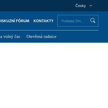
Česky
DISKUZNÍ FÓRUM
KONTAKTY
 a volný čas
Otevřená radnice
otřebuji vyřídit
Potřebuji zaplatit