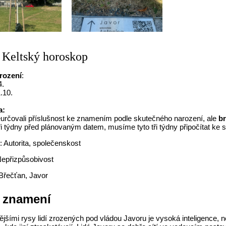
- Keltský horoskop
rození
:
4.
1.10.
a:
eurčovali příslušnost ke znamením podle skutečného narození, ale
br
ři týdny před plánovaným datem, musíme tyto tři týdny připočítat ke
i
: Autorita, společenskost
Nepřizpůsobivost
 Břečťan, Javor
 znamení
jšími rysy lidí zrozených pod vládou Javoru je vysoká inteligence, 