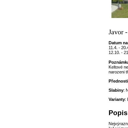
Javor 
Datum na
11.4. - 20.
12.10. - 2
Poznámk
Keltové n
narozeni t
Přednost
Slabiny
: 
Varianty
:
Popis
Nejvýrazně