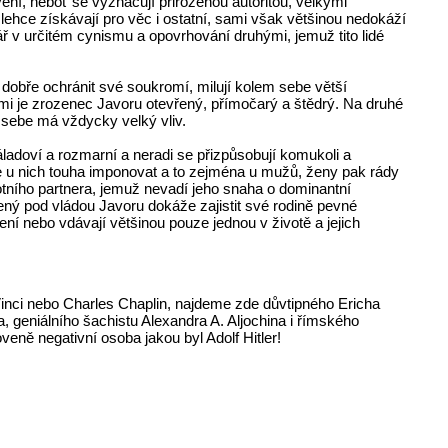
vení, neboť se vyznačují přirozenou autoritou, velkými
lehce získávají pro věc i ostatní, sami však většinou nedokáží
ář v určitém cynismu a opovrhování druhými, jemuž tito lidé
í dobře ochránit své soukromí, milují kolem sebe větší
idmi je zrozenec Javoru otevřený, přímočarý a štědrý. Na druhé
 sebe má vždycky velký vliv.
áladoví a rozmarní a neradi se přizpůsobují komukoli a
e u nich touha imponovat a to zejména u mužů, ženy pak rády
otního partnera, jemuž nevadí jeho snaha o dominantní
ozený pod vládou Javoru dokáže zajistit své rodině pevné
ní nebo vdávají většinou pouze jednou v životě a jejich
 Vinci nebo Charles Chaplin, najdeme zde důvtipného Ericha
 geniálního šachistu Alexandra A. Aljochina i římského
veně negativní osoba jakou byl Adolf Hitler!