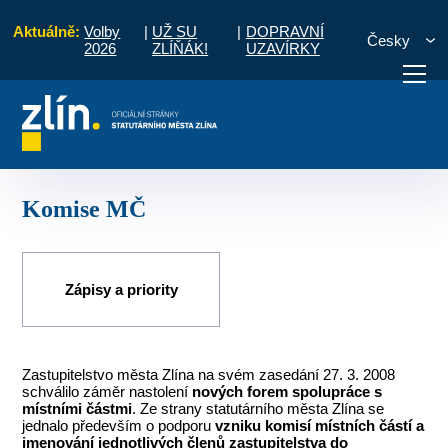
Aktuálně:
Volby
|
UŽ SU
|
DOPRAVNÍ
Česky
2026
ZLÍŇÁK!
UZAVÍRKY
Úvod
Pro občany
Místní části a komise
Lužkovice
Komise MČ
otřebuji vyřídit
Potřebuji zaplatit
Diskuzní fór
Komise MČ
Zápisy a priority
Zastupitelstvo města Zlína na svém zasedání 27. 3. 2008
schválilo záměr nastolení
nových forem spolupráce s
místními částmi
. Ze strany statutárního města Zlína se
jednalo především o podporu
vzniku komisí místních částí a
jmenování jednotlivých členů zastupitelstva do