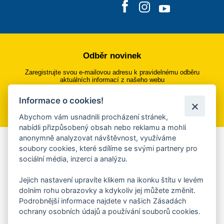
Odběr novinek
Zaregistrujte svou e-mailovou adresu k pravidelnému odběru
aktuálních informací z našeho webu
Informace o cookies!
Přihlásit se k odběru
Abychom vám usnadnili procházení stránek,
nabídli přizpůsobený obsah nebo reklamu a mohli
anonymně analyzovat návštěvnost, využíváme
Aplikace Mobilní rozhlas
soubory cookies, které sdílíme se svými partnery pro
sociální média, inzerci a analýzu.
Chcete dostávat do svého mobilu či mailu upozornění na
blížící se nebezpečí, odstávky, poruchy a výpadky energií,
Jejich nastavení upravíte klikem na ikonku štítu v levém
ankety, pozvánky na kulturní a sportovní akce?
dolním rohu obrazovky a kdykoliv jej můžete změnit.
Více informací o aplikaci
Podrobnější informace najdete v našich Zásadách
ochrany osobních údajů a používání souborů cookies.