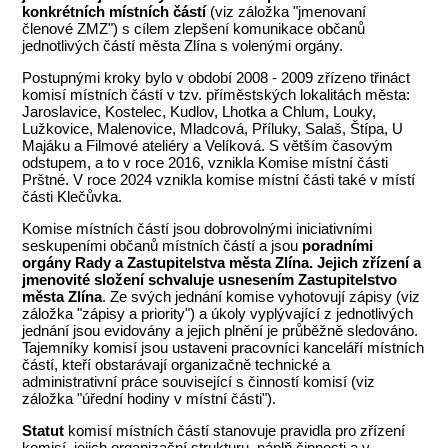
konkrétních místních částí
(viz záložka "jmenovaní
členové
ZMZ
") s cílem zlepšení komunikace občanů
jednotlivých částí města Zlína s volenými orgány.
Postupnými kroky bylo v období 2008 - 2009 zřízeno třináct
komisí místních částí v tzv. příměstských lokalitách města:
Jaroslavice, Kostelec, Kudlov, Lhotka a Chlum, Louky,
Lužkovice, Malenovice, Mladcová, Příluky, Salaš, Štípa, U
Majáku a Filmové ateliéry a Velíková. S větším časovým
odstupem, a to v roce 2016, vznikla Komise místní části
Prštné. V roce 2024 vznikla komise místní části také v místí
části Klečůvka.
Komise místních částí jsou dobrovolnými iniciativními
seskupeními občanů místních částí a jsou
poradními
orgány Rady a Zastupitelstva města Zlína. Jejich zřízení a
jmenovité složení schvaluje usnesením Zastupitelstvo
města Zlína
. Ze svých jednání komise vyhotovují zápisy (viz
záložka "zápisy a priority") a úkoly vyplývající z jednotlivých
jednání jsou evidovány a jejich plnění je průběžně sledováno.
Tajemníky komisí jsou ustaveni pracovníci kanceláří místních
částí, kteří obstarávají organizačně technické a
administrativní práce související s činností komisí (viz
záložka "úřední hodiny v místní části").
Statut
komisí místních částí stanovuje pravidla pro zřízení
komisí, jejich organizační strukturu, náplň činnosti a v