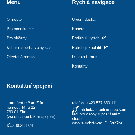
Menu
Rychlá navigace
O městě
Úřední deska
Pro podnikatele
Kariéra
Pro občany
Potřebuji vyřídit
Kultura, sport a volný čas
Potřebuji zaplatit
Otevřená radnice
Diskuzní fórum
Kontakty
Kontaktní spojení
statutární město Zlín
telefon:
+420 577 630 111
náměstí Míru 12
infolinka s online přepisem
760 01 Zlín
řeči pro osoby s postižením
(
všechna kontaktní spojení
)
sluchu
datová schránka: ID: 5ttb7bs
IČO: 00283924