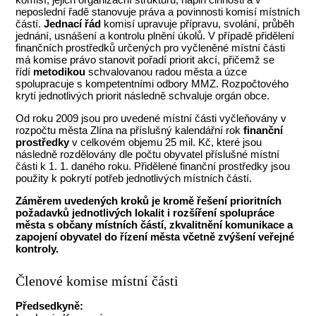
neposlední řadě stanovuje práva a povinnosti komisí místních
částí.
Jednací řád
komisí upravuje přípravu, svolání, průběh
jednání, usnášení a kontrolu plnění úkolů. V případě přidělení
finančních prostředků určených pro vyčleněné místní části
má komise právo stanovit pořadí priorit akcí, přičemž se
řídí
metodikou
schvalovanou radou města a úzce
spolupracuje s kompetentními odbory MMZ. Rozpočtového
krytí jednotlivých priorit následně schvaluje orgán obce.
Od roku 2009 jsou pro uvedené místní části vyčleňovány v
rozpočtu města Zlína na příslušný kalendářní rok
finanční
prostředky
v celkovém objemu 25 mil. Kč, které jsou
následně rozdělovány dle počtu obyvatel příslušné místní
části k 1. 1. daného roku. Přidělené finanční prostředky jsou
použity k pokrytí potřeb jednotlivých místních částí.
Záměrem uvedených kroků je kromě řešení prioritních
požadavků jednotlivých lokalit i rozšíření spolupráce
města s občany místních částí, zkvalitnění komunikace a
zapojení obyvatel do řízení města včetně zvýšení veřejné
kontroly.
Členové komise místní části
Předsedkyně: