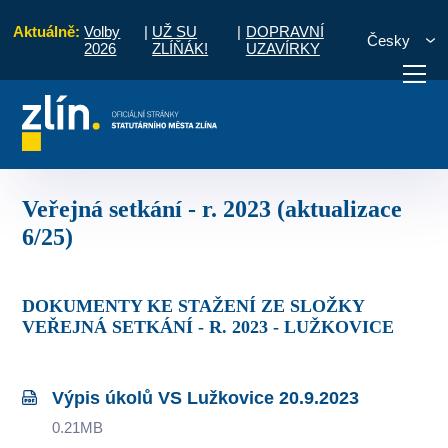
Aktuálně:
Volby
|
UŽ SU
|
DOPRAVNÍ
Česky
2026
ZLÍŇÁK!
UZAVÍRKY
úkoly ze setkání s občany
Veřejná setkání - r. 2023 (aktualizace 6/25)
otřebuji vyřídit
Potřebuji zaplatit
Diskuzní fór
Veřejná setkání - r. 2023 (aktualizace
6/25)
DOKUMENTY KE STAŽENÍ ZE SLOŽKY
VEŘEJNÁ SETKÁNÍ - R. 2023 - LUŽKOVICE
Výpis úkolů VS Lužkovice 20.9.2023
0.21MB