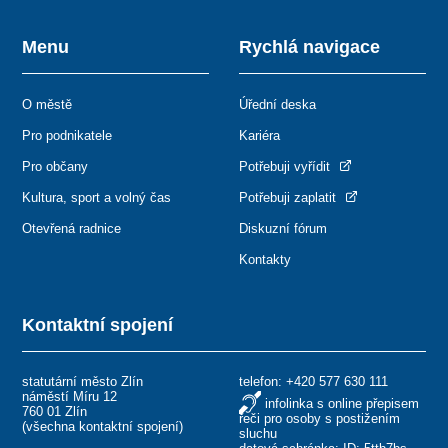
Menu
Rychlá navigace
O městě
Úřední deska
Pro podnikatele
Kariéra
Pro občany
Potřebuji vyřídit
Kultura, sport a volný čas
Potřebuji zaplatit
Otevřená radnice
Diskuzní fórum
Kontakty
Kontaktní spojení
statutární město Zlín
telefon:
+420 577 630 111
náměstí Míru 12
infolinka s online přepisem
760 01 Zlín
řeči pro osoby s postižením
(
všechna kontaktní spojení
)
sluchu