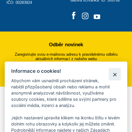
datová schránka: ID: 5ttb7bs
IČO: 00283924
Odběr novinek
Zaregistrujte svou e-mailovou adresu k pravidelnému odběru
aktuálních informací z našeho webu
Informace o cookies!
Přihlásit se k odběru
Abychom vám usnadnili procházení stránek,
nabídli přizpůsobený obsah nebo reklamu a mohli
anonymně analyzovat návštěvnost, využíváme
Aplikace Mobilní rozhlas
soubory cookies, které sdílíme se svými partnery pro
sociální média, inzerci a analýzu.
Chcete dostávat do svého mobilu či mailu upozornění na
blížící se nebezpečí, odstávky, poruchy a výpadky energií,
Jejich nastavení upravíte klikem na ikonku štítu v levém
ankety, pozvánky na kulturní a sportovní akce?
dolním rohu obrazovky a kdykoliv jej můžete změnit.
Více informací o aplikaci
Podrobnější informace najdete v našich Zásadách