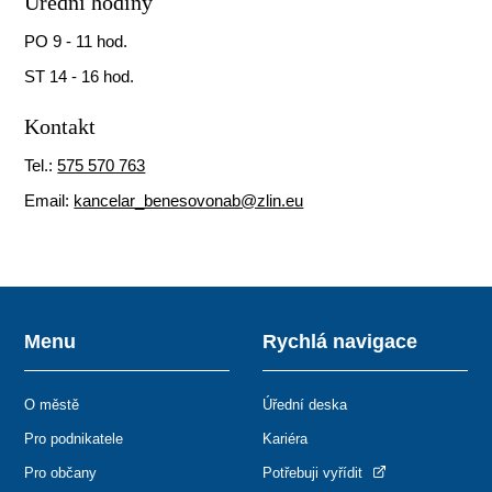
Úřední hodiny
PO 9 - 11 hod.
ST 14 - 16 hod.
Kontakt
Tel.:
575 570 763
Email:
kancelar_benesovonab@zlin.eu
Menu
Rychlá navigace
O městě
Úřední deska
Pro podnikatele
Kariéra
Pro občany
Potřebuji vyřídit