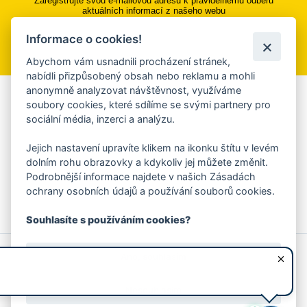
Zaregistrujte svou e-mailovou adresu k pravidelnému odběru
aktuálních informací z našeho webu
Informace o cookies!
Přihlásit se k odběru
Abychom vám usnadnili procházení stránek,
nabídli přizpůsobený obsah nebo reklamu a mohli
anonymně analyzovat návštěvnost, využíváme
Aplikace Mobilní rozhlas
soubory cookies, které sdílíme se svými partnery pro
sociální média, inzerci a analýzu.
Chcete dostávat do svého mobilu či mailu upozornění na
blížící se nebezpečí, odstávky, poruchy a výpadky energií,
Jejich nastavení upravíte klikem na ikonku štítu v levém
ankety, pozvánky na kulturní a sportovní akce?
dolním rohu obrazovky a kdykoliv jej můžete změnit.
Více informací o aplikaci
Podrobnější informace najdete v našich Zásadách
ochrany osobních údajů a používání souborů cookies.
Souhlasíte s používáním cookies?
© 2026 Magistrát města Zlína
Prohlášení o používání cookies
Ano, souhlasím
všechna práva vyhrazena
Ochrana osobních údajů
Prohlášení o přístupnosti
Podněty k webovým stránkám
Kontakt:
webmaster@zlin.eu
Nesouhlasím