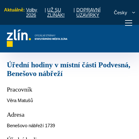
Aktuálně:
Volby
|
UŽ SU
|
DOPRAVNÍ
Česky
2026
ZLÍŇÁK!
UZAVÍRKY
o nábřeží
Úřední hodiny v místní části Podvesná, Benešovo nábřeží
otřebuji vyřídit
Potřebuji zaplatit
Diskuzní fór
Úřední hodiny v místní části Podvesná,
Benešovo nábřeží
Pracovník
Věra Matušů
Adresa
Benešovo nábřeží 1739