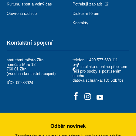
Kultura, sport a volný čas
Potřebuji zaplatit
Otevřená radnice
Diskuzní fórum
Kontakty
Kontaktní spojení
statutární město Zlín
telefon:
+420 577 630 111
náměstí Míru 12
infolinka s online přepisem
760 01 Zlín
řeči pro osoby s postižením
(
všechna kontaktní spojení
)
sluchu
datová schránka: ID: 5ttb7bs
IČO: 00283924
Odběr novinek