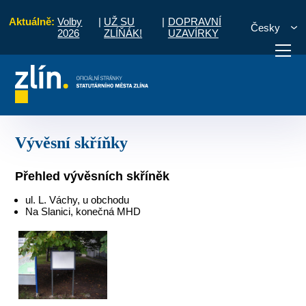
Aktuálně:
Volby
|
UŽ SU
|
DOPRAVNÍ
Česky
2026
ZLÍŇÁK!
UZAVÍRKY
od
Pro občany
Místní části a komise
Podhoří
Vývěsní skříňky
otřebuji vyřídit
Potřebuji zaplatit
Diskuzní fór
Vývěsní skříňky
Přehled vývěsních skříněk
ul. L. Váchy, u obchodu
Na Slanici, konečná MHD