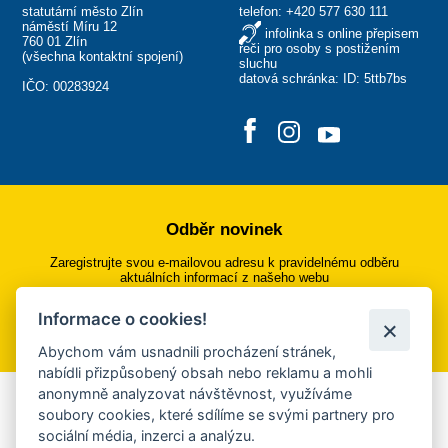
statutární město Zlín
telefon:
+420 577 630 111
náměstí Míru 12
infolinka s online přepisem
760 01 Zlín
řeči pro osoby s postižením
(
všechna kontaktní spojení
)
sluchu
datová schránka: ID: 5ttb7bs
IČO: 00283924
Odběr novinek
Zaregistrujte svou e-mailovou adresu k pravidelnému odběru
aktuálních informací z našeho webu
Informace o cookies!
Přihlásit se k odběru
Abychom vám usnadnili procházení stránek,
nabídli přizpůsobený obsah nebo reklamu a mohli
anonymně analyzovat návštěvnost, využíváme
Aplikace Mobilní rozhlas
soubory cookies, které sdílíme se svými partnery pro
sociální média, inzerci a analýzu.
Chcete dostávat do svého mobilu či mailu upozornění na