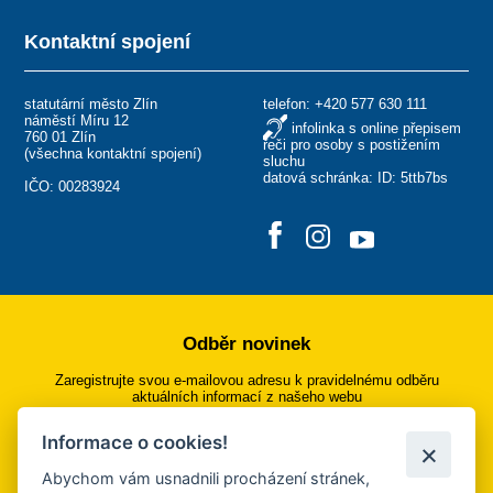
Kontaktní spojení
statutární město Zlín
telefon:
+420 577 630 111
náměstí Míru 12
infolinka s online přepisem
760 01 Zlín
řeči pro osoby s postižením
(
všechna kontaktní spojení
)
sluchu
datová schránka: ID: 5ttb7bs
IČO: 00283924
Odběr novinek
Zaregistrujte svou e-mailovou adresu k pravidelnému odběru
aktuálních informací z našeho webu
Informace o cookies!
Přihlásit se k odběru
Abychom vám usnadnili procházení stránek,