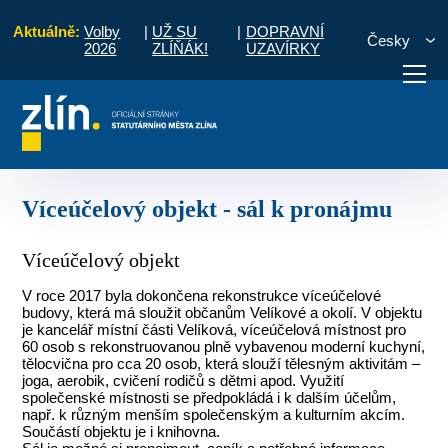
Aktuálně:
Volby
|
UŽ SU
|
DOPRAVNÍ
Česky
2026
ZLÍŇÁK!
UZAVÍRKY
Místní části a komise
Velíková
Víceúčelový objekt - sál k pronájmu
otřebuji vyřídit
Potřebuji zaplatit
Diskuzní fór
Víceúčelový objekt - sál k pronájmu
Víceúčelový objekt
V roce 2017 byla dokončena rekonstrukce víceúčelové
budovy, která má sloužit občanům Velíkové a okolí. V objektu
je kancelář místní části Velíková, víceúčelová místnost pro
60 osob s rekonstruovanou plně vybavenou moderní kuchyní,
tělocvična pro cca 20 osob, která slouží tělesným aktivitám –
joga, aerobik, cvičení rodičů s dětmi apod. Využití
společenské místnosti se předpokládá i k dalším účelům,
např. k různým menším společenským a kulturním akcím.
Součástí objektu je i knihovna.