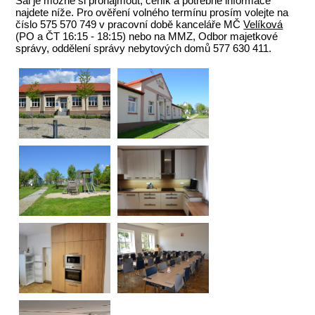
Sál je možné si pronajmout, ceník a potřebné informace
najdete níže. Pro ověření volného termínu prosím volejte na
číslo 575 570 749 v pracovní době kanceláře MČ
Velíková
(PO a ČT 16:15 - 18:15) nebo na MMZ, Odbor majetkové
správy, oddělení správy nebytových domů 577 630 411.