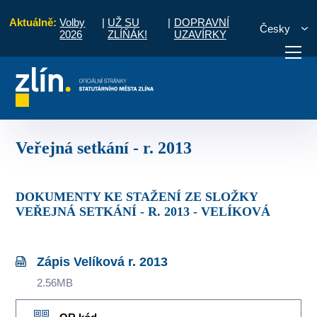
Aktuálně:
Volby
|
UŽ SU
|
DOPRAVNÍ
Česky
2026
ZLÍŇÁK!
UZAVÍRKY
líková
Zápisy a úkoly ze setkání s občany
Veřejná setkání - r. 2013
otřebuji vyřídit
Potřebuji zaplatit
Diskuzní fór
Veřejná setkání - r. 2013
DOKUMENTY KE STAŽENÍ ZE SLOŽKY
VEŘEJNÁ SETKÁNÍ - R. 2013 - VELÍKOVÁ
Zápis Velíková r. 2013
2.56MB