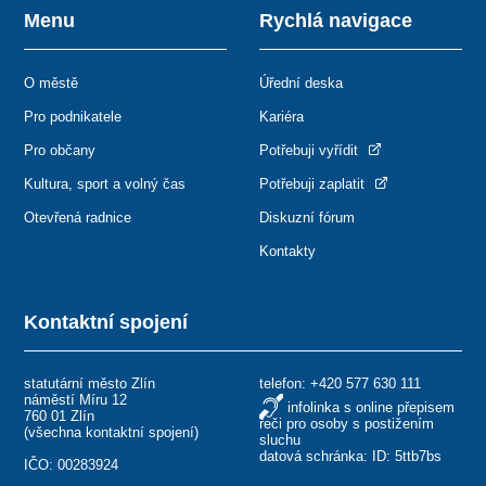
Menu
Rychlá navigace
O městě
Úřední deska
Pro podnikatele
Kariéra
Pro občany
Potřebuji vyřídit
Kultura, sport a volný čas
Potřebuji zaplatit
Otevřená radnice
Diskuzní fórum
Kontakty
Kontaktní spojení
statutární město Zlín
telefon:
+420 577 630 111
náměstí Míru 12
infolinka s online přepisem
760 01 Zlín
řeči pro osoby s postižením
(
všechna kontaktní spojení
)
sluchu
datová schránka: ID: 5ttb7bs
IČO: 00283924