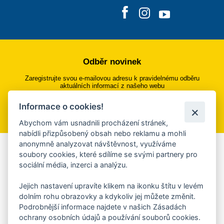
Odběr novinek
Zaregistrujte svou e-mailovou adresu k pravidelnému odběru
aktuálních informací z našeho webu
Informace o cookies!
Přihlásit se k odběru
Abychom vám usnadnili procházení stránek,
nabídli přizpůsobený obsah nebo reklamu a mohli
anonymně analyzovat návštěvnost, využíváme
Aplikace Mobilní rozhlas
soubory cookies, které sdílíme se svými partnery pro
sociální média, inzerci a analýzu.
Chcete dostávat do svého mobilu či mailu upozornění na
blížící se nebezpečí, odstávky, poruchy a výpadky energií,
Jejich nastavení upravíte klikem na ikonku štítu v levém
ankety, pozvánky na kulturní a sportovní akce?
dolním rohu obrazovky a kdykoliv jej můžete změnit.
Více informací o aplikaci
Podrobnější informace najdete v našich Zásadách
ochrany osobních údajů a používání souborů cookies.