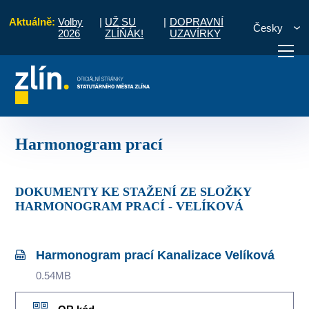
Aktuálně:
Volby
|
UŽ SU
|
DOPRAVNÍ
Česky
2026
ZLÍŇÁK!
UZAVÍRKY
části a komise
Velíková
Kanalizace Velíková
Harmonogram prací
otřebuji vyřídit
Potřebuji zaplatit
Diskuzní fór
Harmonogram prací
DOKUMENTY KE STAŽENÍ ZE SLOŽKY
HARMONOGRAM PRACÍ - VELÍKOVÁ
Harmonogram prací Kanalizace Velíková
0.54MB