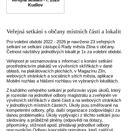
Kudlov
Veřejná setkání s občany místních částí a lokalit
Pro volební období 2022 - 2026 je navrženo 23 veřejných
setkání se setkání zástupců Rady města Zlína s občany.
Četnost návštěvy jednotlivých lokalit je 1x za volební období.
Veřejnost je seznamována s informací o konání setkání
prostřednictvím plakátů ve vývěsních skříňkách v dané
oblasti, na plakátovacích plochách, v Magazínu Zlín,
webových stránkách a sociálních sítích města, aplikace
Mobilní rozhlas a hlášení rozhlasu ve vybraných lokalitách.
Z každého veřejného setkání je pořizován výpis úkolů, který
je rozeslán na jednotlivé odbory magistrátu a zveřejněn ve
vývěsních skříňkách v dané části a na webových stránkách
v jednotlivých místních částech. Úkoly jsou směřované na
kompetentní odbory, příp. další organizace zodpovídající za
danou problematiku. Úkoly vyplývající z těchto setkání jsou
sledovány a průběžně plněny (odpovědi na dotazy,
připomínky, stížnosti apod. předávají jednotlivé odbory
pracovníkům Odboru kanceláře primátora, kteří zajišťují