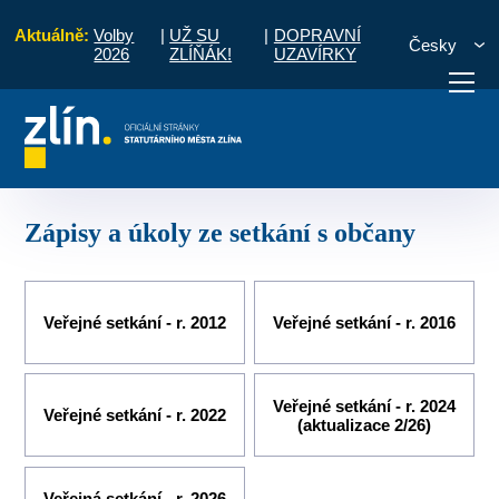
Aktuálně:
Volby
|
UŽ SU
|
DOPRAVNÍ
Česky
2026
ZLÍŇÁK!
UZAVÍRKY
Místní části a komise
Kudlov
Zápisy a úkoly ze setkání s občany
otřebuji vyřídit
Potřebuji zaplatit
Diskuzní fór
Zápisy a úkoly ze setkání s občany
Veřejné setkání - r. 2012
Veřejné setkání - r. 2016
Veřejné setkání - r. 2024
Veřejné setkání - r. 2022
(aktualizace 2/26)
Veřejná setkání - r. 2026