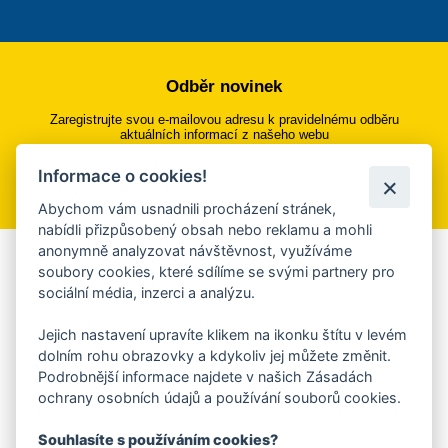
Odběr novinek
Zaregistrujte svou e-mailovou adresu k pravidelnému odběru
aktuálních informací z našeho webu
Informace o cookies!
Přihlásit se k odběru
Abychom vám usnadnili procházení stránek,
nabídli přizpůsobený obsah nebo reklamu a mohli
anonymně analyzovat návštěvnost, využíváme
Aplikace Mobilní rozhlas
soubory cookies, které sdílíme se svými partnery pro
sociální média, inzerci a analýzu.
Chcete dostávat do svého mobilu či mailu upozornění na
blížící se nebezpečí, odstávky, poruchy a výpadky energií,
Jejich nastavení upravíte klikem na ikonku štítu v levém
ankety, pozvánky na kulturní a sportovní akce?
dolním rohu obrazovky a kdykoliv jej můžete změnit.
Více informací o aplikaci
Podrobnější informace najdete v našich Zásadách
ochrany osobních údajů a používání souborů cookies.
Souhlasíte s používáním cookies?