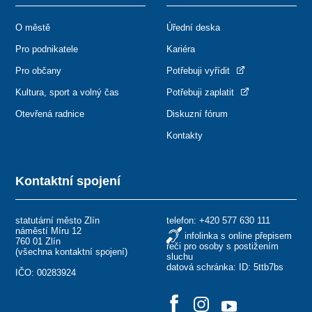
O městě
Úřední deska
Pro podnikatele
Kariéra
Pro občany
Potřebuji vyřídit
Kultura, sport a volný čas
Potřebuji zaplatit
Otevřená radnice
Diskuzní fórum
Kontakty
Kontaktní spojení
statutární město Zlín
telefon:
+420 577 630 111
náměstí Míru 12
infolinka s online přepisem
760 01 Zlín
řeči pro osoby s postižením
(
všechna kontaktní spojení
)
sluchu
datová schránka: ID: 5ttb7bs
IČO: 00283924