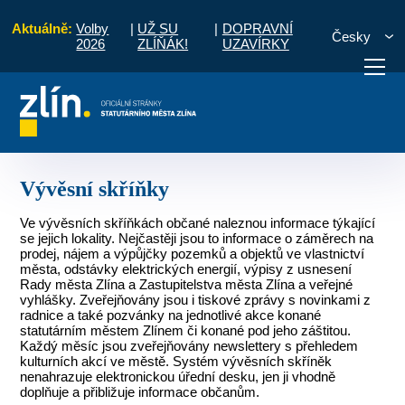
Aktuálně:
Volby
|
UŽ SU
|
DOPRAVNÍ
Česky
2026
ZLÍŇÁK!
UZAVÍRKY
d
Pro občany
Místní části a komise
Obeciny
Vývěsní skříňky
otřebuji vyřídit
Potřebuji zaplatit
Diskuzní fór
Vývěsní skříňky
Ve vývěsních skříňkách občané naleznou informace týkající
se jejich lokality. Nejčastěji jsou to informace o záměrech na
prodej, nájem a výpůjčky pozemků a objektů ve vlastnictví
města, odstávky elektrických energií, výpisy z usnesení
Rady města Zlína a Zastupitelstva města Zlína a veřejné
vyhlášky. Zveřejňovány jsou i tiskové zprávy s novinkami z
radnice a také pozvánky na jednotlivé akce konané
statutárním městem Zlínem či konané pod jeho záštitou.
Každý měsíc jsou zveřejňovány newslettery s přehledem
kulturních akcí ve městě. Systém vývěsních skříněk
nenahrazuje elektronickou úřední desku, jen ji vhodně
doplňuje a přibližuje informace občanům.