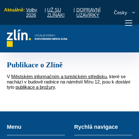
Aktuálně:
Volby
|
UŽ SU
|
DOPRAVNÍ
Česky
2026
ZLÍŇÁK!
UZAVÍRKY
Úvod
O městě
Historie a současnost Zlína
Publikace o Zlíně
otřebuji vyřídit
Potřebuji zaplatit
Diskuzní fór
Publikace o Zlíně
V
Městském informačním a turistickém středisku
, které se
nachází v budově radnice na náměstí Míru 12, jsou k dostání
tyto
publikace a brožury
.
Menu
Rychlá navigace