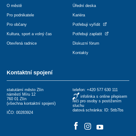
O městě
Úřední deska
Pro podnikatele
Kariéra
Pro občany
Potřebuji vyřídit
Kultura, sport a volný čas
Potřebuji zaplatit
Otevřená radnice
Diskuzní fórum
Kontakty
Kontaktní spojení
statutární město Zlín
telefon:
+420 577 630 111
náměstí Míru 12
infolinka s online přepisem
760 01 Zlín
řeči pro osoby s postižením
(
všechna kontaktní spojení
)
sluchu
datová schránka: ID: 5ttb7bs
IČO: 00283924