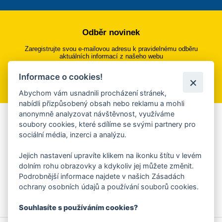
Odběr novinek
Zaregistrujte svou e-mailovou adresu k pravidelnému odběru
aktuálních informací z našeho webu
Informace o cookies!
Přihlásit se k odběru
Abychom vám usnadnili procházení stránek,
nabídli přizpůsobený obsah nebo reklamu a mohli
anonymně analyzovat návštěvnost, využíváme
Aplikace Mobilní rozhlas
soubory cookies, které sdílíme se svými partnery pro
sociální média, inzerci a analýzu.
Chcete dostávat do svého mobilu či mailu upozornění na
blížící se nebezpečí, odstávky, poruchy a výpadky energií,
Jejich nastavení upravíte klikem na ikonku štítu v levém
ankety, pozvánky na kulturní a sportovní akce?
dolním rohu obrazovky a kdykoliv jej můžete změnit.
Více informací o aplikaci
Podrobnější informace najdete v našich Zásadách
ochrany osobních údajů a používání souborů cookies.
Souhlasíte s používáním cookies?