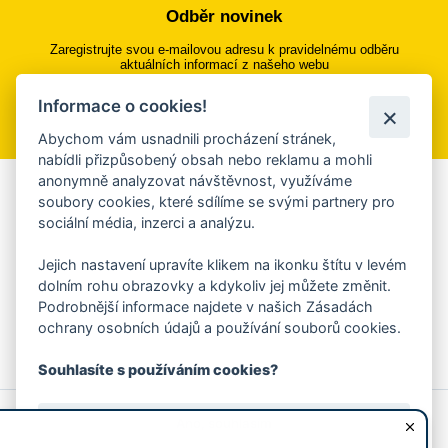
Odběr novinek
Zaregistrujte svou e-mailovou adresu k pravidelnému odběru
aktuálních informací z našeho webu
Informace o cookies!
Přihlásit se k odběru
Abychom vám usnadnili procházení stránek,
nabídli přizpůsobený obsah nebo reklamu a mohli
anonymně analyzovat návštěvnost, využíváme
Aplikace Mobilní rozhlas
soubory cookies, které sdílíme se svými partnery pro
sociální média, inzerci a analýzu.
Chcete dostávat do svého mobilu či mailu upozornění na
blížící se nebezpečí, odstávky, poruchy a výpadky energií,
Jejich nastavení upravíte klikem na ikonku štítu v levém
ankety, pozvánky na kulturní a sportovní akce?
dolním rohu obrazovky a kdykoliv jej můžete změnit.
Více informací o aplikaci
Podrobnější informace najdete v našich Zásadách
ochrany osobních údajů a používání souborů cookies.
Souhlasíte s používáním cookies?
© 2026 Magistrát města Zlína
Prohlášení o používání cookies
Ano, souhlasím
všechna práva vyhrazena
Ochrana osobních údajů
Prohlášení o přístupnosti