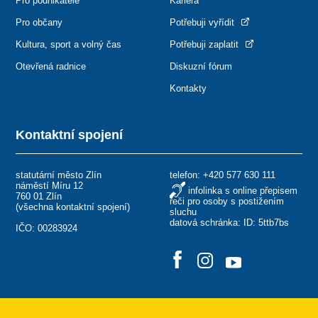
Pro podnikatele
Kariéra
Pro občany
Potřebuji vyřídit
Kultura, sport a volný čas
Potřebuji zaplatit
Otevřená radnice
Diskuzní fórum
Kontakty
Kontaktní spojení
statutární město Zlín
telefon:
+420 577 630 111
náměstí Míru 12
infolinka s online přepisem
760 01 Zlín
řeči pro osoby s postižením
(
všechna kontaktní spojení
)
sluchu
datová schránka: ID: 5ttb7bs
IČO: 00283924