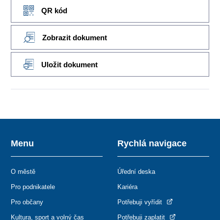
QR kód
Zobrazit dokument
Uložit dokument
Menu
Rychlá navigace
O městě
Úřední deska
Pro podnikatele
Kariéra
Pro občany
Potřebuji vyřídit
Kultura, sport a volný čas
Potřebuji zaplatit