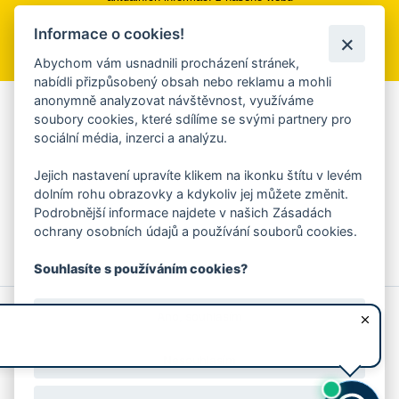
Informace o cookies!
Přihlásit se k odběru
Abychom vám usnadnili procházení stránek,
nabídli přizpůsobený obsah nebo reklamu a mohli
anonymně analyzovat návštěvnost, využíváme
Aplikace Mobilní rozhlas
soubory cookies, které sdílíme se svými partnery pro
sociální média, inzerci a analýzu.
Chcete dostávat do svého mobilu či mailu upozornění na
blížící se nebezpečí, odstávky, poruchy a výpadky energií,
Jejich nastavení upravíte klikem na ikonku štítu v levém
ankety, pozvánky na kulturní a sportovní akce?
dolním rohu obrazovky a kdykoliv jej můžete změnit.
Více informací o aplikaci
Podrobnější informace najdete v našich Zásadách
ochrany osobních údajů a používání souborů cookies.
Souhlasíte s používáním cookies?
© 2026 Magistrát města Zlína
Prohlášení o používání cookies
Ano, souhlasím
všechna práva vyhrazena
Ochrana osobních údajů
Prohlášení o přístupnosti
Podněty k webovým stránkám
Kontakt:
webmaster@zlin.eu
Nesouhlasím