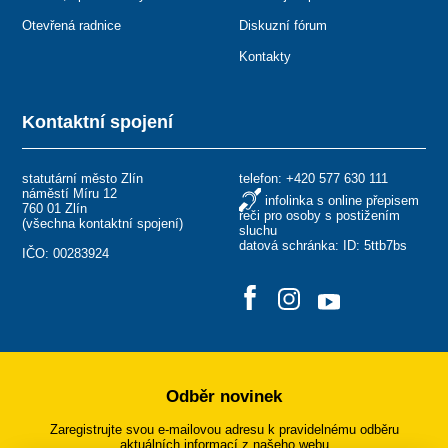
Otevřená radnice
Diskuzní fórum
Kontakty
Kontaktní spojení
statutární město Zlín
telefon:
+420 577 630 111
náměstí Míru 12
infolinka s online přepisem
760 01 Zlín
řeči pro osoby s postižením
(
všechna kontaktní spojení
)
sluchu
datová schránka: ID: 5ttb7bs
IČO: 00283924
Odběr novinek
Zaregistrujte svou e-mailovou adresu k pravidelnému odběru
aktuálních informací z našeho webu