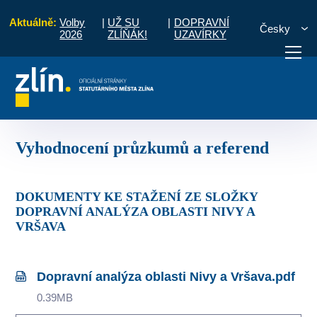
Aktuálně:
Volby
|
UŽ SU
|
DOPRAVNÍ
Česky
2026
ZLÍŇÁK!
UZAVÍRKY
Úvod
O městě
Doprava
Vyhodnocení průzkumů a referend
otřebuji vyřídit
Potřebuji zaplatit
Diskuzní fór
Vyhodnocení průzkumů a referend
DOKUMENTY KE STAŽENÍ ZE SLOŽKY
DOPRAVNÍ ANALÝZA OBLASTI NIVY A
VRŠAVA
Dopravní analýza oblasti Nivy a Vršava.pdf
0.39MB