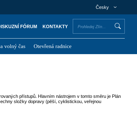
Česky
DISKUZNÍ FÓRUM
KONTAKTY
 a volný čas
Otevřená radnice
otřebuji vyřídit
Potřebuji zaplatit
grovaných přístupů. Hlavním nástrojem v tomto směru je Plán
echny složky dopravy (pěší, cyklistickou, veřejnou