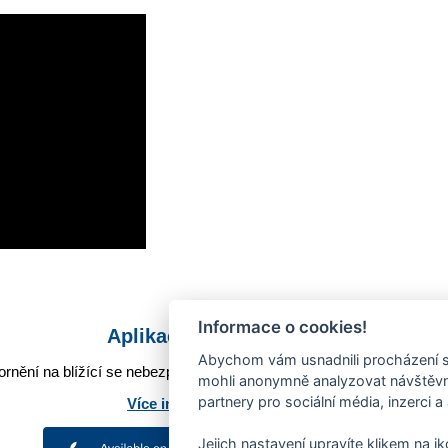
Informace o cookies!
Aplikace Mobilní rozhlas
Abychom vám usnadnili procházení s
rnění na blížící se nebezpečí, odstávky, poruchy a výpadky energií,
mohli anonymně analyzovat návštěvno
partnery pro sociální média, inzerci a
Více informací o aplikaci
Jejich nastavení upravíte klikem na i