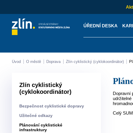
Akt
ÚŘEDNÍ DESKA
KAR
Kontakty
Úřední desk
Úvod
O městě
Doprava
Zlín cyklistický (cyklokoordinátor)
Plán
Zlín cyklistický
(cyklokoordinátor)
Dopravní 
udržitelné
hromadnou 
Bezpečnost cyklistické dopravy
Celý SUMP
Užitečné odkazy
Plánování cyklistické
infrastruktury