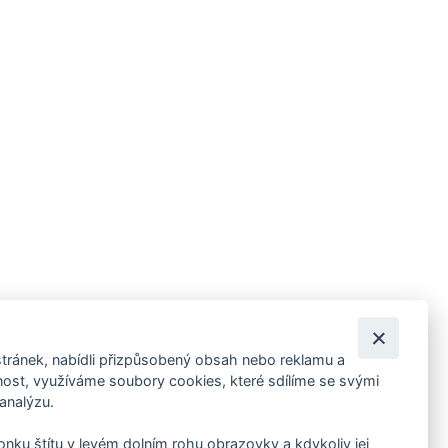
tránek, nabídli přizpůsobený obsah nebo reklamu a
 ankety, pozvánky na kulturní a sportovní akce?
st, využíváme soubory cookies, které sdílíme se svými
 analýzu.
konku štítu v levém dolním rohu obrazovky a kdykoliv jej