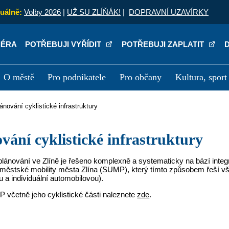
uálně:
Volby 2026
|
UŽ SU ZLÍŇÁK!
|
DOPRAVNÍ UZAVÍRKY
IÉRA
POTŘEBUJI VYŘÍDIT
POTŘEBUJI ZAPLATIT
O městě
Pro podnikatele
Pro občany
Kultura, sport
a
Kariéra
P
Plánování cyklistické infrastruktury
ování cyklistické infrastruktury
plánování ve Zlíně je řešeno komplexně a systematicky na bází inte
 městské mobility města Zlína (SUMP), který tímto způsobem řeší vš
a individuální automobilovou).
 včetně jeho cyklistické části naleznete
zde
.