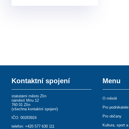
Kontaktní spojení
Menu
statutární město Zlín
O městě
náměstí Míru 12
760 01 Zlín
Pro podnikatele
(
všechna kontaktní spojení
)
Pro občany
IČO: 00283924
Kultura, sport a
telefon:
+420 577 630 111