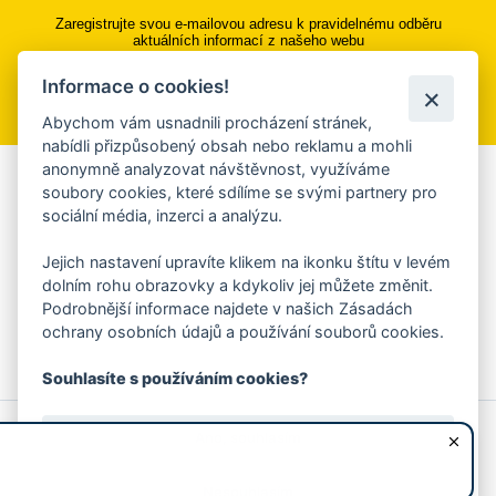
Zaregistrujte svou e-mailovou adresu k pravidelnému odběru
aktuálních informací z našeho webu
Informace o cookies!
Přihlásit se k odběru
Abychom vám usnadnili procházení stránek,
nabídli přizpůsobený obsah nebo reklamu a mohli
anonymně analyzovat návštěvnost, využíváme
Aplikace Mobilní rozhlas
soubory cookies, které sdílíme se svými partnery pro
sociální média, inzerci a analýzu.
Chcete dostávat do svého mobilu či mailu upozornění na
blížící se nebezpečí, odstávky, poruchy a výpadky energií,
Jejich nastavení upravíte klikem na ikonku štítu v levém
ankety, pozvánky na kulturní a sportovní akce?
dolním rohu obrazovky a kdykoliv jej můžete změnit.
Více informací o aplikaci
Podrobnější informace najdete v našich Zásadách
ochrany osobních údajů a používání souborů cookies.
Souhlasíte s používáním cookies?
© 2026 Magistrát města Zlína
Prohlášení o používání cookies
Ano, souhlasím
všechna práva vyhrazena
Ochrana osobních údajů
Prohlášení o přístupnosti
Podněty k webovým stránkám
Kontakt:
webmaster@zlin.eu
Nesouhlasím