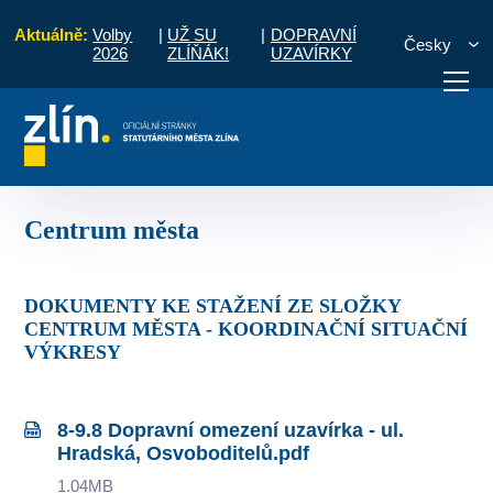
Aktuálně:
Volby
|
UŽ SU
|
DOPRAVNÍ
Česky
2026
ZLÍŇÁK!
UZAVÍRKY
Dopravní omezení realizovaných akcí v letošním roce
Centrum města
otřebuji vyřídit
Potřebuji zaplatit
Diskuzní fór
Centrum města
DOKUMENTY KE STAŽENÍ ZE SLOŽKY
CENTRUM MĚSTA - KOORDINAČNÍ SITUAČNÍ
VÝKRESY
8-9.8 Dopravní omezení uzavírka - ul.
Hradská, Osvoboditelů.pdf
1.04MB