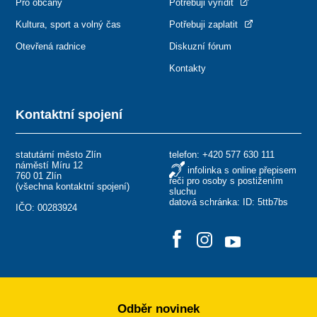
Pro občany
Potřebuji vyřídit
Kultura, sport a volný čas
Potřebuji zaplatit
Otevřená radnice
Diskuzní fórum
Kontakty
Kontaktní spojení
statutární město Zlín
telefon:
+420 577 630 111
náměstí Míru 12
infolinka s online přepisem
760 01 Zlín
řeči pro osoby s postižením
(
všechna kontaktní spojení
)
sluchu
datová schránka: ID: 5ttb7bs
IČO: 00283924
Odběr novinek