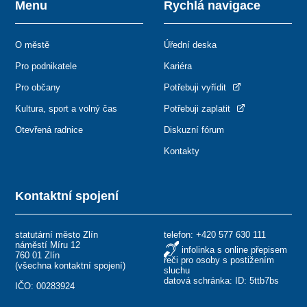
Menu
Rychlá navigace
O městě
Úřední deska
Pro podnikatele
Kariéra
Pro občany
Potřebuji vyřídit
Kultura, sport a volný čas
Potřebuji zaplatit
Otevřená radnice
Diskuzní fórum
Kontakty
Kontaktní spojení
statutární město Zlín
telefon:
+420 577 630 111
náměstí Míru 12
infolinka s online přepisem
760 01 Zlín
řeči pro osoby s postižením
(
všechna kontaktní spojení
)
sluchu
datová schránka: ID: 5ttb7bs
IČO: 00283924