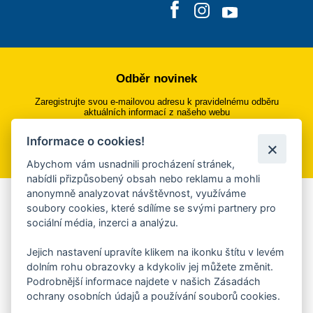
Odběr novinek
Zaregistrujte svou e-mailovou adresu k pravidelnému odběru
aktuálních informací z našeho webu
Informace o cookies!
Přihlásit se k odběru
Abychom vám usnadnili procházení stránek,
nabídli přizpůsobený obsah nebo reklamu a mohli
anonymně analyzovat návštěvnost, využíváme
Aplikace Mobilní rozhlas
soubory cookies, které sdílíme se svými partnery pro
sociální média, inzerci a analýzu.
Chcete dostávat do svého mobilu či mailu upozornění na
blížící se nebezpečí, odstávky, poruchy a výpadky energií,
Jejich nastavení upravíte klikem na ikonku štítu v levém
ankety, pozvánky na kulturní a sportovní akce?
dolním rohu obrazovky a kdykoliv jej můžete změnit.
Více informací o aplikaci
Podrobnější informace najdete v našich Zásadách
ochrany osobních údajů a používání souborů cookies.