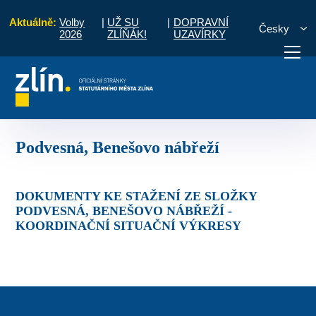
Aktuálně:
Volby
|
UŽ SU
|
DOPRAVNÍ
Česky
2026
ZLÍŇÁK!
UZAVÍRKY
ení realizovaných akcí v letošním roce
Podvesná, Benešovo nábřeží
otřebuji vyřídit
Potřebuji zaplatit
Diskuzní fór
Podvesná, Benešovo nábřeží
DOKUMENTY KE STAŽENÍ ZE SLOŽKY
PODVESNÁ, BENEŠOVO NÁBŘEŽÍ -
KOORDINAČNÍ SITUAČNÍ VÝKRESY