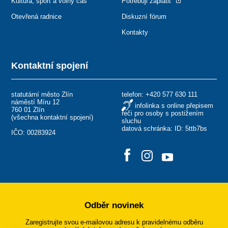
Kultura, sport a volný čas
Potřebuji zaplatit
Otevřená radnice
Diskuzní fórum
Kontakty
Kontaktní spojení
statutární město Zlín
telefon:
+420 577 630 111
náměstí Míru 12
infolinka s online přepisem
760 01 Zlín
řeči pro osoby s postižením
(
všechna kontaktní spojení
)
sluchu
datová schránka: ID: 5ttb7bs
IČO: 00283924
Odběr novinek
Zaregistrujte svou e-mailovou adresu k pravidelnému odběru