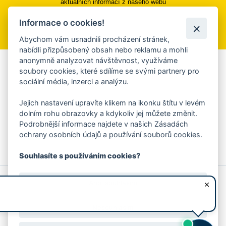
aktuálních informací z našeho webu
Informace o cookies!
Přihlásit se k odběru
Abychom vám usnadnili procházení stránek,
nabídli přizpůsobený obsah nebo reklamu a mohli
anonymně analyzovat návštěvnost, využíváme
Aplikace Mobilní rozhlas
soubory cookies, které sdílíme se svými partnery pro
sociální média, inzerci a analýzu.
Chcete dostávat do svého mobilu či mailu upozornění na
blížící se nebezpečí, odstávky, poruchy a výpadky energií,
Jejich nastavení upravíte klikem na ikonku štítu v levém
ankety, pozvánky na kulturní a sportovní akce?
dolním rohu obrazovky a kdykoliv jej můžete změnit.
Více informací o aplikaci
Podrobnější informace najdete v našich Zásadách
ochrany osobních údajů a používání souborů cookies.
Souhlasíte s používáním cookies?
© 2026 Magistrát města Zlína
Prohlášení o používání cookies
Ano, souhlasím
všechna práva vyhrazena
Ochrana osobních údajů
Prohlášení o přístupnosti
Podněty k webovým stránkám
Kontakt:
webmaster@zlin.eu
Nesouhlasím