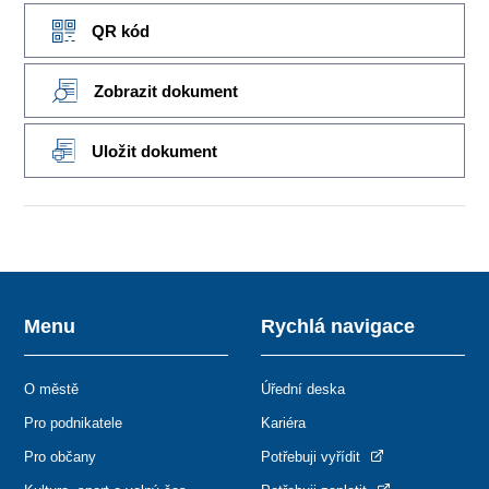
QR kód
Zobrazit dokument
Uložit dokument
Menu
Rychlá navigace
O městě
Úřední deska
Pro podnikatele
Kariéra
Pro občany
Potřebuji vyřídit