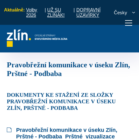
Aktuálně:
Volby
|
UŽ SU
|
DOPRAVNÍ
Česky
2026
ZLÍŇÁK!
UZAVÍRKY
ojekty ve 3D
Pravobřežní komunikace v úseku Zlín, Prštné - Podbaba
otřebuji vyřídit
Potřebuji zaplatit
Diskuzní fór
Pravobřežní komunikace v úseku Zlín,
Prštné - Podbaba
DOKUMENTY KE STAŽENÍ ZE SLOŽKY
PRAVOBŘEŽNÍ KOMUNIKACE V ÚSEKU
ZLÍN, PRŠTNÉ - PODBABA
Pravobřežní komunikace v úseku Zlín,
Prštné - Podbaba_Prštné_vizualizace