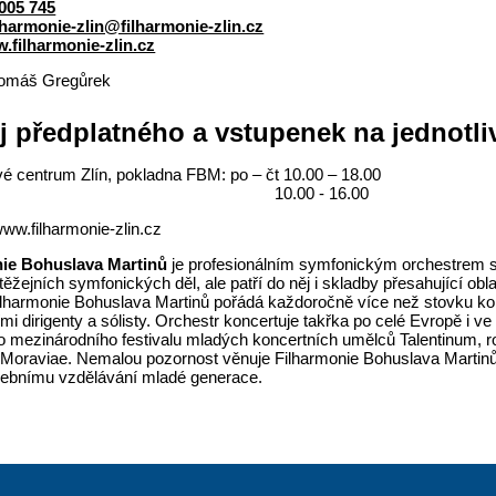
005 745
lharmonie-zlin@filharmonie-zlin.cz
.filharmonie-zlin.cz
omáš Gregůrek
j předplatného a vstupenek na jednotli
é centrum Zlín, pokladna FBM: po – čt 10.00 – 18.00
.00 - 16.00
www.filharmonie-zlin.cz
nie Bohuslava Martinů
je profesionálním symfonickým orchestrem sí
těžejních symfonických děl, ale patří do něj i skladby přesahující o
Filharmonie Bohuslava Martinů pořádá každoročně více než stovku ko
mi dirigenty a sólisty. Orchestr koncertuje takřka po celé Evropě i ve
o mezinárodního festivalu mladých koncertních umělců Talentinum, r
Moraviae. Nemalou pozornost věnuje Filharmonie Bohuslava Martinů
debnímu vzdělávání mladé generace.