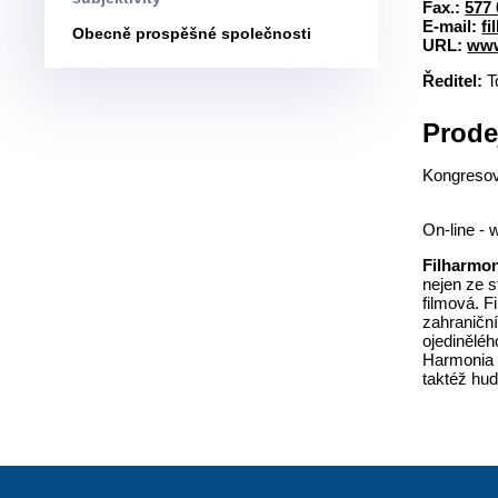
Fax.:
577 
E-mail:
fi
Obecně prospěšné společnosti
URL:
www
Ředitel:
T
Prode
Kongresov
10
On-line - 
Filharmo
nejen ze s
filmová. 
zahraniční
ojediněléh
Harmonia 
taktéž hu