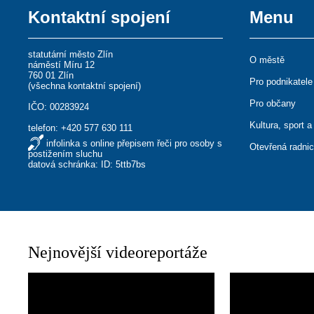
Kontaktní spojení
Menu
statutární město Zlín
O městě
náměstí Míru 12
760 01 Zlín
Pro podnikatele
(
všechna kontaktní spojení
)
Pro občany
IČO: 00283924
Kultura, sport a
telefon:
+420 577 630 111
infolinka s online přepisem řeči pro osoby s
Otevřená radni
postižením sluchu
datová schránka: ID: 5ttb7bs
Nejnovější videoreportáže