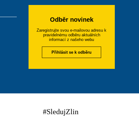
Odběr novinek
Zaregistrujte svou e-mailovou adresu k
pravidelnému odběru aktuálních
informací z našeho webu
Přihlásit se k odběru
#SledujZlin