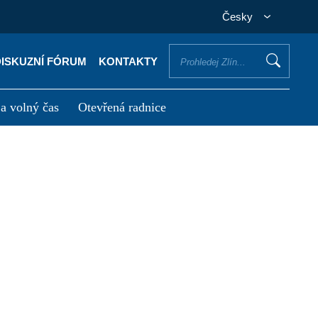
Česky
DISKUZNÍ FÓRUM
KONTAKTY
 a volný čas
Otevřená radnice
otřebuji vyřídit
Potřebuji zaplatit