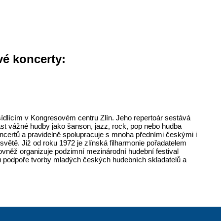
vé koncerty:
dlícím v Kongresovém centru Zlín. Jeho repertoár sestává
blast vážné hudby jako šanson, jazz, rock, pop nebo hudba
ncertů a pravidelně spolupracuje s mnoha předními českými i
 světě. Již od roku 1972 je zlínská filharmonie pořadatelem
ovněž organizuje podzimní mezinárodní hudební festival
 podpoře tvorby mladých českých hudebních skladatelů a