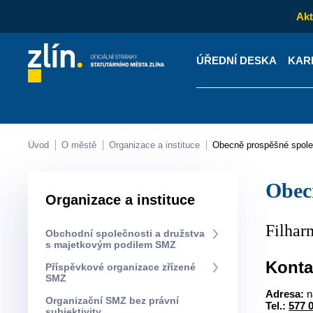
Akt
ÚŘEDNÍ DESKA
KAR
Kontakty
Úřední desk
Úvod
O městě
Organizace a instituce
Obecně prospěšné spole
Obe
Organizace a instituce
Filhar
Obchodní společnosti a družstva
s majetkovým podilem SMZ
Konta
Příspěvkové organizace zřízené
SMZ
Adresa:
n
Organizační SMZ bez právní
Tel.:
577 
subjektivity