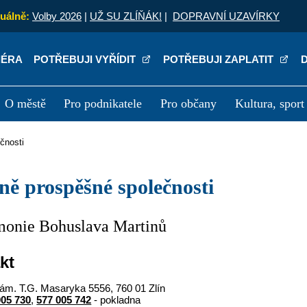
uálně:
Volby 2026
|
UŽ SU ZLÍŇÁK!
|
DOPRAVNÍ UZAVÍRKY
IÉRA
POTŘEBUJI VYŘÍDIT
POTŘEBUJI ZAPLATIT
O městě
Pro podnikatele
Pro občany
Kultura, sport
a
Kariéra
P
čnosti
cně prospěšné společnosti
monie Bohuslava Martinů
kt
ám. T.G. Masaryka 5556, 760 01 Zlín
005 730
,
577 005 742
- pokladna