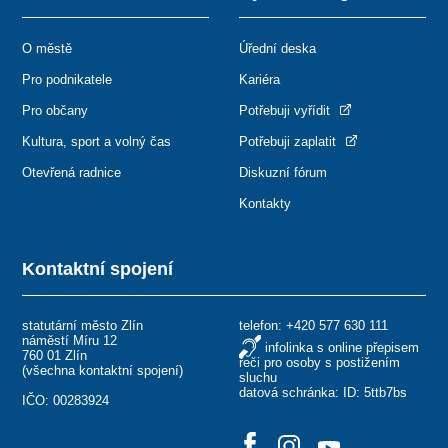
O městě
Úřední deska
Pro podnikatele
Kariéra
Pro občany
Potřebuji vyřídit
Kultura, sport a volný čas
Potřebuji zaplatit
Otevřená radnice
Diskuzní fórum
Kontakty
Kontaktní spojení
statutární město Zlín
telefon:
+420 577 630 111
náměstí Míru 12
infolinka s online přepisem
760 01 Zlín
řeči pro osoby s postižením
(
všechna kontaktní spojení
)
sluchu
datová schránka: ID: 5ttb7bs
IČO: 00283924