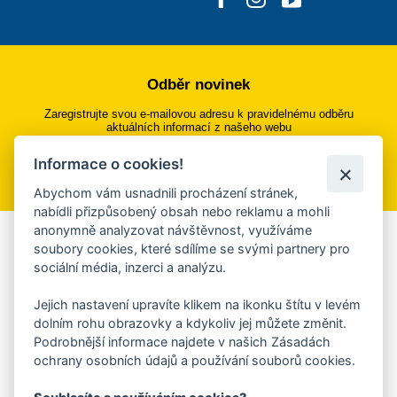
Odběr novinek
Zaregistrujte svou e-mailovou adresu k pravidelnému odběru
aktuálních informací z našeho webu
Informace o cookies!
Přihlásit se k odběru
Abychom vám usnadnili procházení stránek,
nabídli přizpůsobený obsah nebo reklamu a mohli
anonymně analyzovat návštěvnost, využíváme
Aplikace Mobilní rozhlas
soubory cookies, které sdílíme se svými partnery pro
sociální média, inzerci a analýzu.
Chcete dostávat do svého mobilu či mailu upozornění na
blížící se nebezpečí, odstávky, poruchy a výpadky energií,
Jejich nastavení upravíte klikem na ikonku štítu v levém
ankety, pozvánky na kulturní a sportovní akce?
dolním rohu obrazovky a kdykoliv jej můžete změnit.
Více informací o aplikaci
Podrobnější informace najdete v našich Zásadách
ochrany osobních údajů a používání souborů cookies.