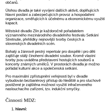
občanů.
Úlohou divadla je také vyvíjení dalších aktivit, doplňujících
hlavní poslání a zabezpečujících provoz a hospodaření
organizace, směřujících k účelnému a ekonomickému využití
kapacit.
Městské divadlo Zlín je každoročně pořadatelem
významného mezinárodního divadelního festivalu Setkání
Stretnutie, přehlídky nejnovější tvorby českých a
slovenských divadelních scén.
Bohatý a žánrově pestrý repertoár pro dospělé i pro děti
zajišťuje stálý činoherní divadelní soubor. Kromě vlastní
tvorby jsou uváděna představení hostujících souborů a
koncerty známých umělců. V prostorách divadla je možno
pořádat kulturní akce a společenská setkání.
Pro maximální zpřístupnění veřejnosti byl v divadle
vybudován bezbariérový přístup do hlediště a pro sluchově
postižené je zajištěna možnost využití infračerveného
naslouchacího zařízení, tzv. indukční smyčky.
Činnosti MDZ:
hlavní: