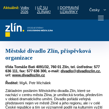
Aktuálně:
Volby
|
UŽ SU
|
DOPRAVNÍ
Česky
2026
ZLÍŇÁK!
UZAVÍRKY
rganizace zřízené SMZ
Městské divadlo Zlín, příspěvková organizace
otřebuji vyřídit
Potřebuji zaplatit
Diskuzní fór
Městské divadlo Zlín, příspěvková
organizace
třída Tomáše Bati 4091/32, 760 01 Zlín, tel. ústředna: 577
636 111, fax: 577 636 300, e-mail:
divadlo@divadlozlin.cz
,
url:
www.divadlozlin.cz
Ředitel:
MgA. Petr Michálek
Základním posláním Městského divadla Zlín, které se
nachází v centru města Zlína, je umělecká tvorba, především
v oblasti dramatického umění. Divadlo pořádá veřejná
představení nejen ve městě Zlíně a jeho regionu, ale i v celé
České republice a tím se významně podílí na kulturním vyžití