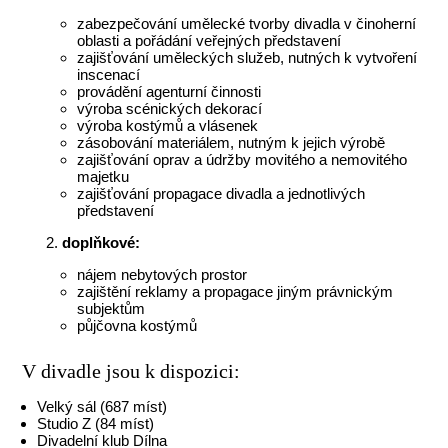
zabezpečování umělecké tvorby divadla v činoherní
oblasti a pořádání veřejných představení
zajišťování uměleckých služeb, nutných k vytvoření
inscenací
provádění agenturní činnosti
výroba scénických dekorací
výroba kostýmů a vlásenek
zásobování materiálem, nutným k jejich výrobě
zajišťování oprav a údržby movitého a nemovitého
majetku
zajišťování propagace divadla a jednotlivých
představení
doplňkové:
nájem nebytových prostor
zajištění reklamy a propagace jiným právnickým
subjektům
půjčovna kostýmů
V divadle jsou k dispozici:
Velký sál (687 míst)
Studio Z (84 míst)
Divadelní klub Dílna