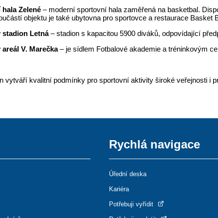
 hala Zelené
– moderní sportovní hala zaměřená na basketbal. Dispo
učástí objektu je také ubytovna pro sportovce a restaurace Basket B
 stadion Letná
– stadion s kapacitou 5900 diváků, odpovídající pře
 areál V. Marečka
– je sídlem Fotbalové akademie a tréninkovým c
 vytváří kvalitní podmínky pro sportovní aktivity široké veřejnosti i 
Rychlá navigace
Úřední deska
Kariéra
Potřebuji vyřídit