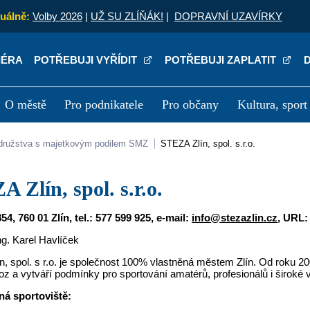
uálně:
Volby 2026
|
UŽ SU ZLÍŇÁK!
|
DOPRAVNÍ UZAVÍRKY
IÉRA
POTŘEBUJI VYŘÍDIT
POTŘEBUJI ZAPLATIT
O městě
Pro podnikatele
Pro občany
Kultura, sport
a
Kariéra
P
a družstva s majetkovým podilem SMZ
STEZA Zlín, spol. s.r.o.
A Zlín, spol. s.r.o.
4, 760 01 Zlín, tel.: 577 599 925, e-mail:
info@stezazlin.cz
, URL:
g. Karel Havlíček
, spol. s r.o. je společnost 100% vlastněná městem Zlín. Od roku 20
voz a vytváří podmínky pro sportování amatérů, profesionálů i široké v
á sportoviště: