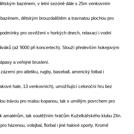
dětským bazénem, v letní sezóně dále s 25m venkovním
ým bazénem, dětským brouzdalištěm a travnatou plochou pro
ní podmínky pro osvěžení v horkých dnech, relaxaci i vodní
 diváků (až 9000 při koncertech). Slouží především hokejovým
ápasy a veřejné bruslení.
zázemí pro atletiku, rugby, baseball, americký fotbal i
lakové hale, 13 venkovních), umožňující celoroční hru bez
umělou trávou pro malou kopanou, tak s umělým povrchem pro
 jak amatérům, tak soutěžním hráčům Kuželkářského klubu Zlín.
ro házenou, volejbal, florbal i jiné halové sporty. Kromě