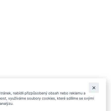
tránek, nabídli přizpůsobený obsah nebo reklamu a
 ankety, pozvánky na kulturní a sportovní akce?
st, využíváme soubory cookies, které sdílíme se svými
 analýzu.