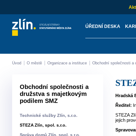
Akt
ÚŘEDNÍ DESKA
KAR
Kontakty
Úřední desk
Úvod
O městě
Organizace a instituce
Obchodní společnosti 
STEZ
Obchodní společnosti a
družstva s majetkovým
Hradská 85
podilem SMZ
Ředitel:
In
STEZA Zlín
Technické služby Zlín, s.r.o.
jejich pro
STEZA Zlín, spol. s.r.o.
Spravovan
Správa domů Zlín, spol. s r.o.