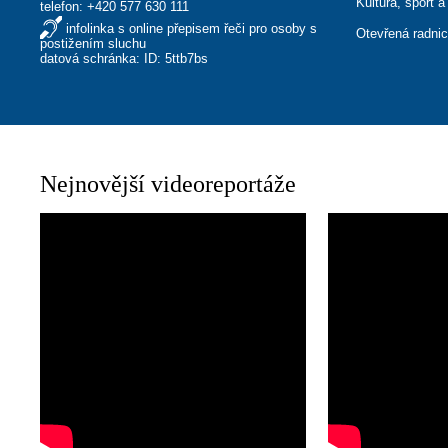
Kultura, sport a
telefon:
+420 577 630 111
infolinka s online přepisem řeči pro osoby s
Otevřená radni
postižením sluchu
datová schránka: ID: 5ttb7bs
Nejnovější videoreportáže