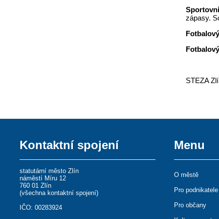
Sportovní
zápasy. So
Fotbalový
Fotbalový
STEZA Zlín
Kontaktní spojení
Menu
statutární město Zlín
O městě
náměstí Míru 12
760 01 Zlín
Pro podnikatele
(
všechna kontaktní spojení
)
Pro občany
IČO: 00283924