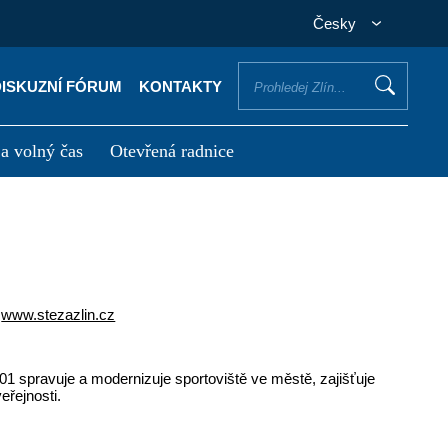
Česky
DISKUZNÍ FÓRUM
KONTAKTY
 a volný čas
Otevřená radnice
otřebuji vyřídit
Potřebuji zaplatit
www.stezazlin.cz
01 spravuje a modernizuje sportoviště ve městě, zajišťuje
eřejnosti.