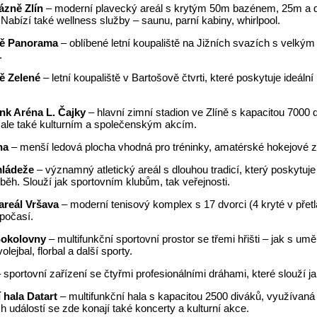
ázně Zlín
– moderní plavecký areál s krytým 50m bazénem, 25m a 
abízí také wellness služby – saunu, parní kabiny, whirlpool.
tě Panorama
– oblíbené letní koupaliště na Jižních svazích s velk
.
ě Zelené
– letní koupaliště v Bartošově čtvrti, které poskytuje ideál
ank Aréna L. Čajky
– hlavní zimní stadion ve Zlíně s kapacitou 7000
ale také kulturním a společenským akcím.
na
– menší ledová plocha vhodná pro tréninky, amatérské hokejové z
mládeže
– významný atletický areál s dlouhou tradicí, který poskytuje 
 běh. Slouží jak sportovním klubům, tak veřejnosti.
areál Vršava
– moderní tenisový komplex s 17 dvorci (4 kryté v přet
počasí.
Sokolovny
– multifunkční sportovní prostor se třemi hřišti – jak s 
lejbal, florbal a další sporty.
 sportovní zařízení se čtyřmi profesionálními dráhami, které slouží
 hala Datart
– multifunkční hala s kapacitou 2500 diváků, využívaná p
h událostí se zde konají také koncerty a kulturní akce.