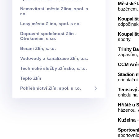
Městské l
Nemovitosti města Zlína, spol. s
bazénem. N
r.o.
Koupališ
Lesy města Zlína, spol. s r.o.
odpočinek
Dopravní společnost Zlín -
Koupališt
Otrokovice, s.r.o.
sporty.
Berani Zlín, s.r.o.
Trinity B
zápasům, 
Vodovody a kanalizace Zlín, a.s.
CCM Aré
Technické služby Zlínsko, s.r.o.
Stadion 
Teplo Zlín
orientační
Pohřebnictví Zlín, spol. s r.o.
Tenisový 
ohledu na 
Hřiště u 
házenou, vo
Kuželna
–
Sportovní
sportovníc