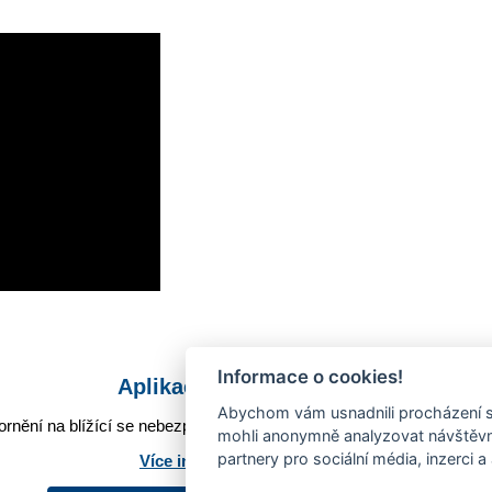
Informace o cookies!
Aplikace Mobilní rozhlas
Abychom vám usnadnili procházení s
rnění na blížící se nebezpečí, odstávky, poruchy a výpadky energií,
mohli anonymně analyzovat návštěvno
partnery pro sociální média, inzerci a
Více informací o aplikaci