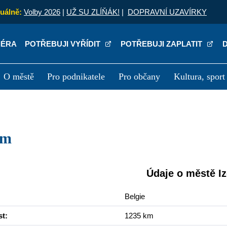
uálně:
Volby 2026
|
UŽ SU ZLÍŇÁK!
|
DOPRAVNÍ UZAVÍRKY
IÉRA
POTŘEBUJI VYŘÍDIT
POTŘEBUJI ZAPLATIT
O městě
Pro podnikatele
Pro občany
Kultura, sport
a
Kariéra
P
em
Údaje o městě I
Belgie
st:
1235 km