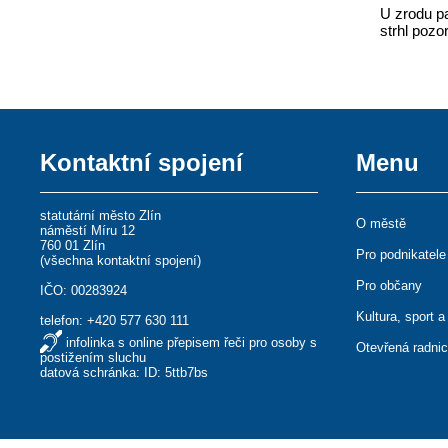
U zrodu pa
strhl poz
Kontaktní spojení
Menu
statutární město Zlín
O městě
náměstí Míru 12
760 01 Zlín
Pro podnikatele
(
všechna kontaktní spojení
)
Pro občany
IČO: 00283924
Kultura, sport a
telefon:
+420 577 630 111
infolinka s online přepisem řeči pro osoby s
Otevřená radni
postižením sluchu
datová schránka: ID: 5ttb7bs