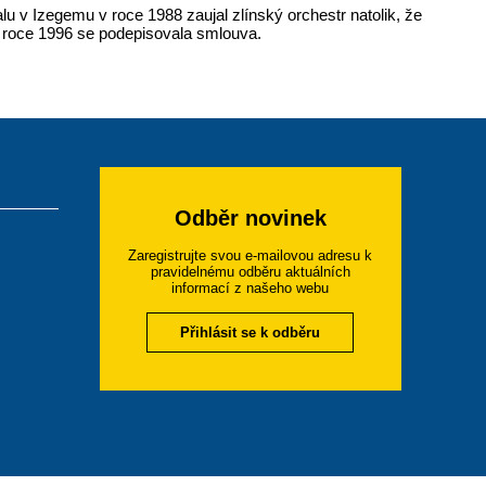
u v Izegemu v roce 1988 zaujal zlínský orchestr natolik, že
 roce 1996 se podepisovala smlouva.
Odběr novinek
Zaregistrujte svou e-mailovou adresu k
pravidelnému odběru aktuálních
informací z našeho webu
Přihlásit se k odběru