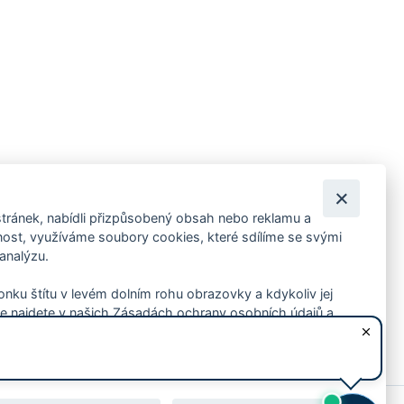
tránek, nabídli přizpůsobený obsah nebo reklamu a
 ankety, pozvánky na kulturní a sportovní akce?
st, využíváme soubory cookies, které sdílíme se svými
 analýzu.
konku štítu v levém dolním rohu obrazovky a kdykoliv jej
e najdete v našich Zásadách ochrany osobních údajů a