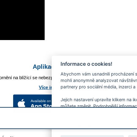
Informace o cookies!
Aplikace Mobilní rozhlas
Abychom vám usnadnili procházení s
rnění na blížící se nebezpečí, odstávky, poruchy a výpadky energií,
mohli anonymně analyzovat návštěvno
partnery pro sociální média, inzerci a
Více informací o aplikaci
Jejich nastavení upravíte klikem na i
můžete změnit. Podrobnější informac
používání souborů cookies.
Souhlasíte s používáním cookies?