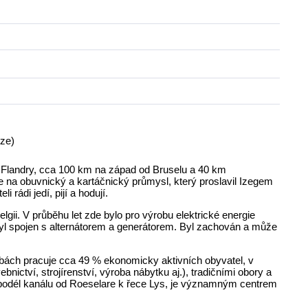
rze)
í Flandry, cca 100 km na západ od Bruselu a 40 km
na obuvnický a kartáčnický průmysl, který proslavil Izegem
 rádi jedí, pijí a hodují.
lgii. V průběhu let zde bylo pro výrobu elektrické energie
a byl spojen s alternátorem a generátorem. Byl zachován a může
bách pracuje cca 49 % ekonomicky aktivních obyvatel, v
ctví, strojírenství, výroba nábytku aj.), tradičními obory a
 podél kanálu od Roeselare k řece Lys, je významným centrem