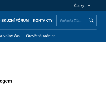
Česky
DISKUZNÍ FÓRUM
KONTAKTY
 a volný čas
Otevřená radnice
otřebuji vyřídit
Potřebuji zaplatit
zegem