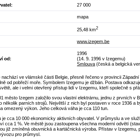
vatel:
27 000
mapa
2
25,48 km
www.izegem.be
1996
ví od:
(14. 9. 1996 v Izegemu)
Smlouva
(česká a belgická ve
 nachází ve vlámské části Belgie, přesně řečeno v provincii Západn
dně od pobřeží moře. Symbolem Izegemu je džbán. Postava odkazuje 
ětě, ale i velmi otevřený přístup lidí v Izegemu, kteří společně s přáteli
1 město Izegem založilo svou vlastní elektrárnu, jednu z prvních v Be
o několik parních strojů. Největší z nich byl postaven v roce 1936 
na omezený výkon. Jeho celková váha je cca 110 tun.
 je cca 10 000 ekonomicky aktivních obyvatel. V průmyslu a ve služ
í cca 1 %. Ve městě jsou zastoupena všechna moderní odvětí (stavebni
sou již zmíněná obuvnická a kartáčnická výroba. Přístav v Izegemu,
vývozu pro průmysl.