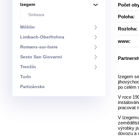
Izegem
Počet oby
Smlouva
Poloha:
Möhlin
Rozloha:
Limbach-Oberfrohna
www:
Romans-sur-Isere
Sesto San Giovanni
Partnerst
Trenčín
Izegem se
Turín
jihovýcho
Partizánske
po celém sv
V roce 190
instalován
pracovat 
V Izegemu
zemědělstv
výrobky j
dovozu a 