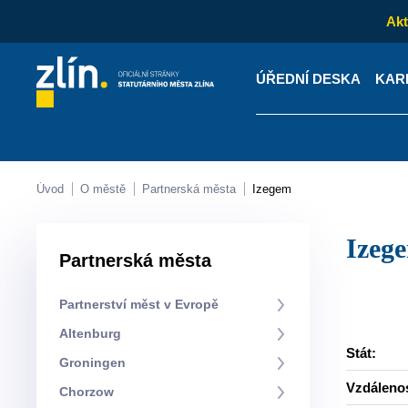
Akt
ÚŘEDNÍ DESKA
KAR
Kontakty
Úřední desk
Úvod
O městě
Partnerská města
Izegem
Izeg
Partnerská města
Partnerství měst v Evropě
Altenburg
Stát:
Groningen
Vzdáleno
Chorzow