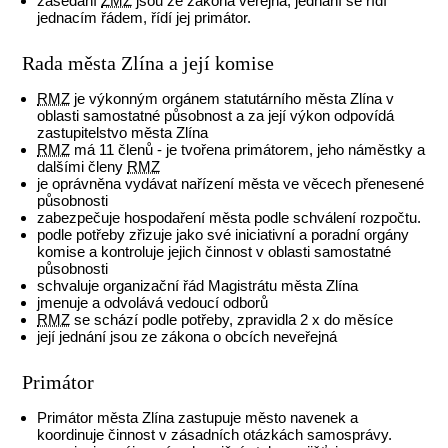
zasedání
ZMZ
jsou ze zákona veřejná, jednání se řídí
jednacím řádem, řídí jej primátor.
Rada města Zlína a její komise
RMZ
je výkonným orgánem statutárního města Zlína v
oblasti samostatné působnost a za její výkon odpovídá
zastupitelstvo města Zlína
RMZ
má 11 členů - je tvořena primátorem, jeho náměstky a
dalšími členy
RMZ
je oprávněna vydávat nařízení města ve věcech přenesené
působnosti
zabezpečuje hospodaření města podle schválení rozpočtu.
podle potřeby zřizuje jako své iniciativní a poradní orgány
komise a kontroluje jejich činnost v oblasti samostatné
působnosti
schvaluje organizační řád Magistrátu města Zlína
jmenuje a odvolává vedoucí odborů
RMZ
se schází podle potřeby, zpravidla 2 x do měsíce
její jednání jsou ze zákona o obcích neveřejná
Primátor
Primátor města Zlína zastupuje město navenek a
koordinuje činnost v zásadních otázkách samosprávy.