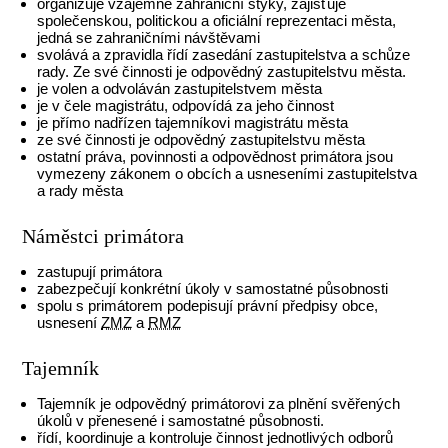
organizuje vzájemné zahraniční styky, zajišťuje
společenskou, politickou a oficiální reprezentaci města,
jedná se zahraničními návštěvami
svolává a zpravidla řídí zasedání zastupitelstva a schůze
rady. Ze své činnosti je odpovědný zastupitelstvu města.
je volen a odvoláván zastupitelstvem města
je v čele magistrátu, odpovídá za jeho činnost
je přímo nadřízen tajemníkovi magistrátu města
ze své činnosti je odpovědný zastupitelstvu města
ostatní práva, povinnosti a odpovědnost primátora jsou
vymezeny zákonem o obcích a usneseními zastupitelstva
a rady města
Náměstci primátora
zastupují primátora
zabezpečují konkrétní úkoly v samostatné působnosti
spolu s primátorem podepisují právní předpisy obce,
usnesení
ZMZ
a
RMZ
Tajemník
Tajemník je odpovědný primátorovi za plnění svěřených
úkolů v přenesené i samostatné působnosti.
řídí, koordinuje a kontroluje činnost jednotlivých odborů