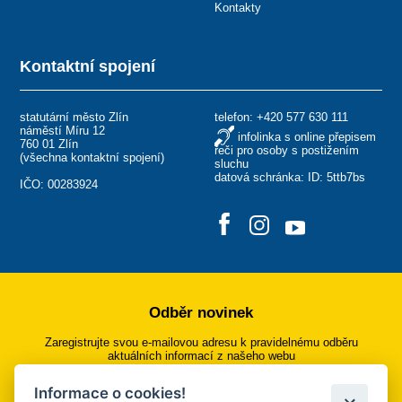
Kontakty
Kontaktní spojení
statutární město Zlín
telefon:
+420 577 630 111
náměstí Míru 12
infolinka s online přepisem
760 01 Zlín
řeči pro osoby s postižením
(
všechna kontaktní spojení
)
sluchu
datová schránka: ID: 5ttb7bs
IČO: 00283924
Odběr novinek
Zaregistrujte svou e-mailovou adresu k pravidelnému odběru
aktuálních informací z našeho webu
Informace o cookies!
Přihlásit se k odběru