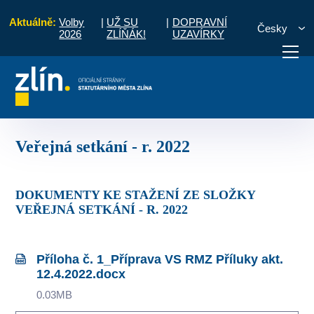
Aktuálně:
Volby
|
UŽ SU
|
DOPRAVNÍ
Česky
2026
ZLÍŇÁK!
UZAVÍRKY
Příluky
Zápisy a úkoly ze setkání s občany
Veřejná setkání - r. 2022
otřebuji vyřídit
Potřebuji zaplatit
Diskuzní fór
Veřejná setkání - r. 2022
DOKUMENTY KE STAŽENÍ ZE SLOŽKY
VEŘEJNÁ SETKÁNÍ - R. 2022
Příloha č. 1_Příprava VS RMZ Příluky akt.
12.4.2022.docx
0.03MB