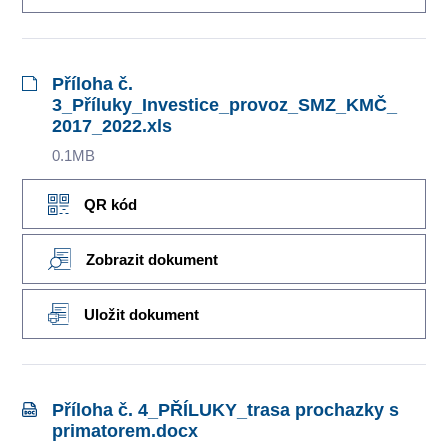
Příloha č.
3_Příluky_Investice_provoz_SMZ_KMČ_
2017_2022.xls
0.1MB
QR kód
Zobrazit dokument
Uložit dokument
Příloha č. 4_PŘÍLUKY_trasa prochazky s
primatorem.docx