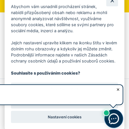
Abychom vám usnadnili procházení stránek,
nabídli přizpůsobený obsah nebo reklamu a mohli
anonymně analyzovat návštěvnost, využíváme
Aplikace Mobilní rozhlas
soubory cookies, které sdílíme se svými partnery pro
sociální média, inzerci a analýzu.
Chcete dostávat do svého mobilu či mailu upozornění na
blížící se nebezpečí, odstávky, poruchy a výpadky energií,
Jejich nastavení upravíte klikem na ikonku štítu v levém
ankety, pozvánky na kulturní a sportovní akce?
dolním rohu obrazovky a kdykoliv jej můžete změnit.
Více informací o aplikaci
Podrobnější informace najdete v našich Zásadách
ochrany osobních údajů a používání souborů cookies.
Souhlasíte s používáním cookies?
© 2026 Magistrát města Zlína
Prohlášení o používání cookies
Ano, souhlasím
všechna práva vyhrazena
Ochrana osobních údajů
Prohlášení o přístupnosti
Podněty k webovým stránkám
Kontakt:
webmaster@zlin.eu
Nesouhlasím
Nastavení cookies