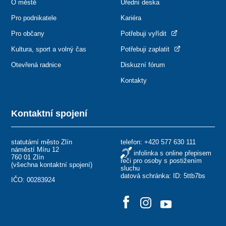
O městě
Úřední deska
Pro podnikatele
Kariéra
Pro občany
Potřebuji vyřídit
Kultura, sport a volný čas
Potřebuji zaplatit
Otevřená radnice
Diskuzní fórum
Kontakty
Kontaktní spojení
statutární město Zlín
telefon:
+420 577 630 111
náměstí Míru 12
infolinka s online přepisem
760 01 Zlín
řeči pro osoby s postižením
(
všechna kontaktní spojení
)
sluchu
datová schránka: ID: 5ttb7bs
IČO: 00283924