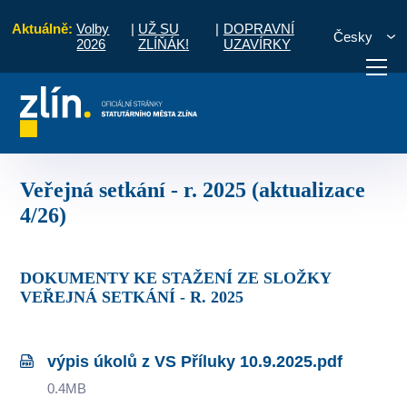
Aktuálně:
Volby
|
UŽ SU
|
DOPRAVNÍ
Česky
2026
ZLÍŇÁK!
UZAVÍRKY
úkoly ze setkání s občany
Veřejná setkání - r. 2025 (aktualizace 4/26)
otřebuji vyřídit
Potřebuji zaplatit
Diskuzní fór
Veřejná setkání - r. 2025 (aktualizace
4/26)
DOKUMENTY KE STAŽENÍ ZE SLOŽKY
VEŘEJNÁ SETKÁNÍ - R. 2025
výpis úkolů z VS Příluky 10.9.2025.pdf
0.4MB