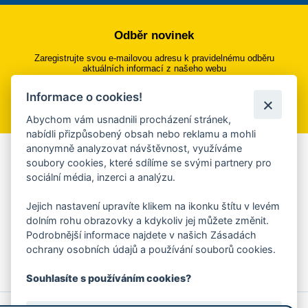
Odběr novinek
Zaregistrujte svou e-mailovou adresu k pravidelnému odběru
aktuálních informací z našeho webu
Informace o cookies!
Přihlásit se k odběru
Abychom vám usnadnili procházení stránek,
nabídli přizpůsobený obsah nebo reklamu a mohli
anonymně analyzovat návštěvnost, využíváme
Aplikace Mobilní rozhlas
soubory cookies, které sdílíme se svými partnery pro
sociální média, inzerci a analýzu.
Chcete dostávat do svého mobilu či mailu upozornění na
blížící se nebezpečí, odstávky, poruchy a výpadky energií,
Jejich nastavení upravíte klikem na ikonku štítu v levém
ankety, pozvánky na kulturní a sportovní akce?
dolním rohu obrazovky a kdykoliv jej můžete změnit.
Více informací o aplikaci
Podrobnější informace najdete v našich Zásadách
ochrany osobních údajů a používání souborů cookies.
Souhlasíte s používáním cookies?
© 2026 Magistrát města Zlína
Prohlášení o používání cookies