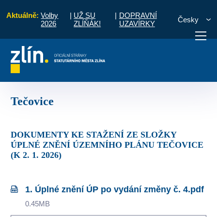
Aktuálně:
Volby
|
UŽ SU
|
DOPRAVNÍ
Česky
2026
ZLÍŇÁK!
UZAVÍRKY
isko územního plánování
Územně plánovací dokumentace
Tečovice
otřebuji vyřídit
Potřebuji zaplatit
Diskuzní fór
Tečovice
DOKUMENTY KE STAŽENÍ ZE SLOŽKY
ÚPLNÉ ZNĚNÍ ÚZEMNÍHO PLÁNU TEČOVICE
(K 2. 1. 2026)
1. Úplné znění ÚP po vydání změny č. 4.pdf
0.45MB