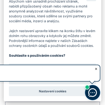
Abychom vám usnadnili procházení stránek,
nabídli přizpůsobený obsah nebo reklamu a mohli
Srovnávací znění
anonymně analyzovat návštěvnost, využíváme
soubory cookies, které sdílíme se svými partnery pro
1.04MB
sociální média, inzerci a analýzu.
QR kód
Jejich nastavení upravíte klikem na ikonku štítu v levém
dolním rohu obrazovky a kdykoliv jej můžete změnit.
Podrobnější informace najdete v našich Zásadách
Zobrazit dokument
ochrany osobních údajů a používání souborů cookies.
Uložit dokument
Souhlasíte s používáním cookies?
Ano, souhlasím
Textová část návrhu
Nesouhlasím
0.54MB
Nastavení cookies
QR kód