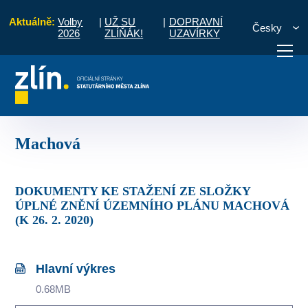
Aktuálně:
Volby
|
UŽ SU
|
DOPRAVNÍ
Česky
2026
ZLÍŇÁK!
UZAVÍRKY
isko územního plánování
Územně plánovací dokumentace
Machová
otřebuji vyřídit
Potřebuji zaplatit
Diskuzní fór
Machová
DOKUMENTY KE STAŽENÍ ZE SLOŽKY
ÚPLNÉ ZNĚNÍ ÚZEMNÍHO PLÁNU MACHOVÁ
(K 26. 2. 2020)
Hlavní výkres
0.68MB