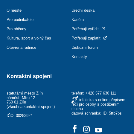
O městě
Úřední deska
Pro podnikatele
Kariéra
Pro občany
Potřebuji vyřídit
Kultura, sport a volný čas
Potřebuji zaplatit
Otevřená radnice
Diskuzní fórum
Kontakty
Kontaktní spojení
statutární město Zlín
telefon:
+420 577 630 111
náměstí Míru 12
infolinka s online přepisem
760 01 Zlín
řeči pro osoby s postižením
(
všechna kontaktní spojení
)
sluchu
datová schránka: ID: 5ttb7bs
IČO: 00283924