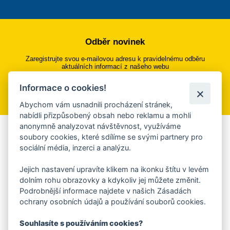
Odběr novinek
Zaregistrujte svou e-mailovou adresu k pravidelnému odběru
aktuálních informací z našeho webu
Informace o cookies!
Přihlásit se k odběru
Abychom vám usnadnili procházení stránek,
nabídli přizpůsobený obsah nebo reklamu a mohli
anonymně analyzovat návštěvnost, využíváme
Aplikace Mobilní rozhlas
soubory cookies, které sdílíme se svými partnery pro
sociální média, inzerci a analýzu.
Chcete dostávat do svého mobilu či mailu upozornění na
blížící se nebezpečí, odstávky, poruchy a výpadky energií,
Jejich nastavení upravíte klikem na ikonku štítu v levém
ankety, pozvánky na kulturní a sportovní akce?
dolním rohu obrazovky a kdykoliv jej můžete změnit.
Více informací o aplikaci
Podrobnější informace najdete v našich Zásadách
ochrany osobních údajů a používání souborů cookies.
Souhlasíte s používáním cookies?