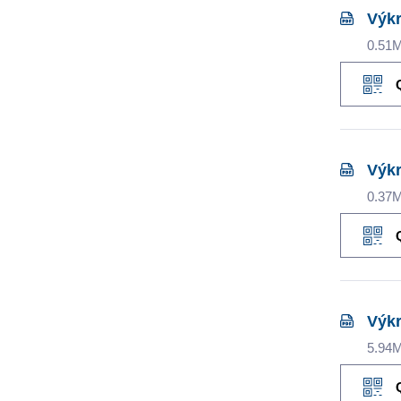
Výkr
0.51
Výkr
0.37
Výkr
5.94