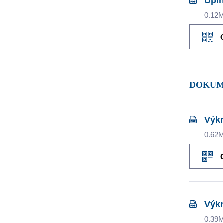
Úpln
0.12
DOKUM
Výkr
0.62
Výkr
0.39