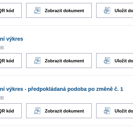
QR kód
Zobrazit dokument
Uložit d
ní výkres
MB
QR kód
Zobrazit dokument
Uložit d
ní výkres - předpokládaná podoba po změně č. 1
MB
QR kód
Zobrazit dokument
Uložit d