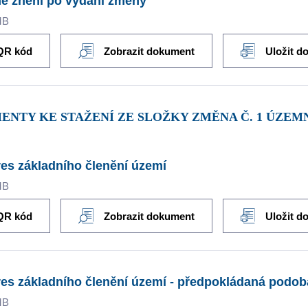
é znění po vydání změny
MB
QR kód
Zobrazit dokument
Uložit d
ENTY KE STAŽENÍ ZE SLOŽKY ZMĚNA Č. 1 ÚZEM
es základního členění území
MB
QR kód
Zobrazit dokument
Uložit d
es základního členění území - předpokládaná podob
MB