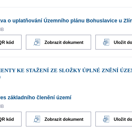
va o uplatňování Územního plánu Bohuslavice u Zlí
MB
QR kód
Zobrazit dokument
Uložit d
)
es základního členění území
MB
QR kód
Zobrazit dokument
Uložit d