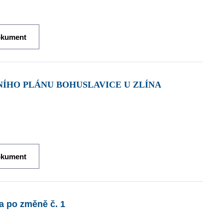
okument
NÍHO PLÁNU BOHUSLAVICE U ZLÍNA
okument
a po změně č. 1