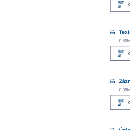
Text
0.56
Zázn
0.08