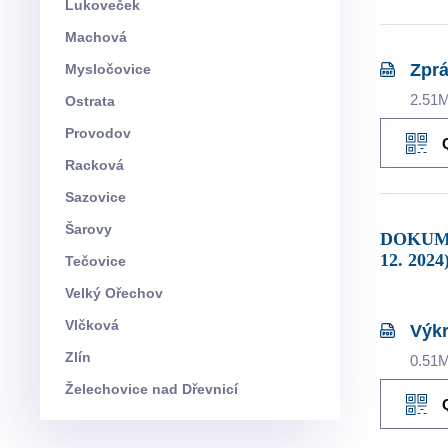
Lukoveček
Machová
Zprá
Mysločovice
2.51
Ostrata
Provodov
Racková
Sazovice
Šarovy
DOKUMENTY KE STAŽENÍ ZE SLOŽKY ÚPLNÉ ZNĚNÍ ÚZEMNÍHO PLÁNU BOHUSLAVICE U ZLÍNA (K 12.
12. 2024
Tečovice
Velký Ořechov
Vlčková
Výkr
Zlín
0.51
Želechovice nad Dřevnicí