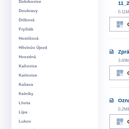
Dobrkovice
11_2
Doubravy
0.11
Držková
Fryšták
Hostišová
Hřivínův Újezd
Zprá
Hvozdná
3.69
Kaňovice
Karlovice
Kašava
Kelníky
Ozná
Lhota
0.2M
Lípa
Lukov