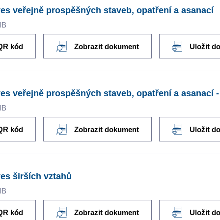
es veřejně prospěšných staveb, opatření a asanací
MB
QR kód
Zobrazit dokument
Uložit d
es veřejně prospěšných staveb, opatření a asanací
MB
QR kód
Zobrazit dokument
Uložit d
es širších vztahů
MB
QR kód
Zobrazit dokument
Uložit d