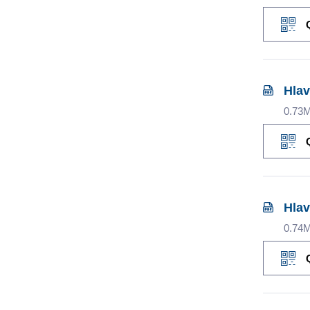
Hlav
0.73
Hlav
0.74