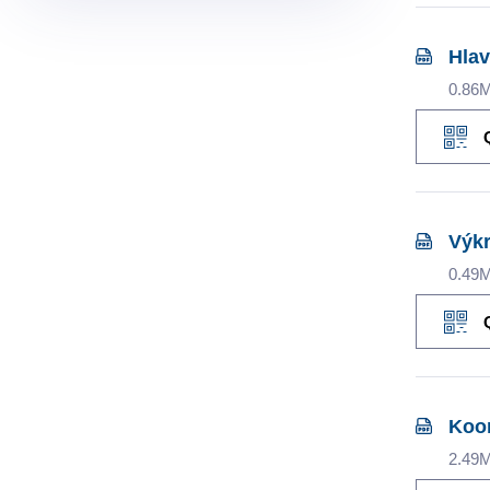
Hlav
0.86
Výkr
0.49
Koor
2.49