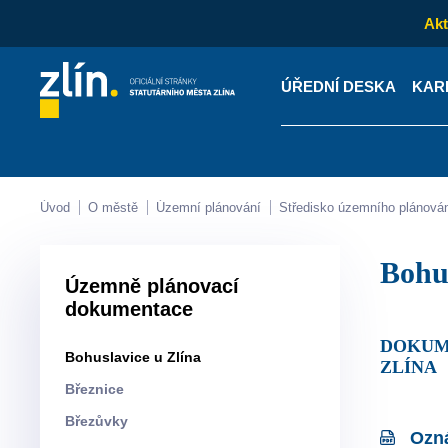
Akt
ÚŘEDNÍ DESKA
KAR
Kontakty
Úřední desk
Úvod
O městě
Územní plánování
Středisko územního plánová
Boh
Územně plánovací
dokumentace
DOKUMENTY KE STAŽENÍ ZE SLOŽKY ZPRÁVA O UPLATŇOVÁNÍ ÚZEMNÍHO PLÁNU BOHUSLAVICE U
Bohuslavice u Zlína
ZLÍNA
Březnice
Březůvky
Ozná