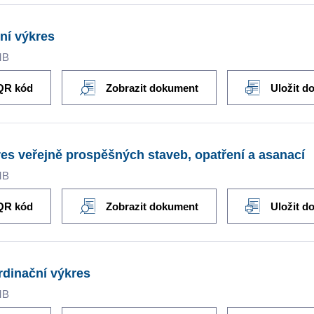
ní výkres
MB
QR kód
Zobrazit dokument
Uložit d
es veřejně prospěšných staveb, opatření a asanací
MB
QR kód
Zobrazit dokument
Uložit d
dinační výkres
MB