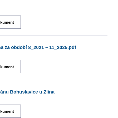
okument
na za období 8_2021 – 11_2025.pdf
okument
ánu Bohuslavice u Zlína
okument