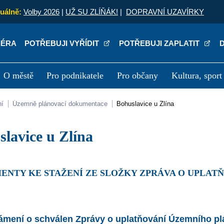
uálně:
Volby 2026
|
UŽ SU ZLÍŇÁK!
|
DOPRAVNÍ UZAVÍRKY
IÉRA
POTŘEBUJI VYŘÍDIT
POTŘEBUJI ZAPLATIT
O městě
Pro podnikatele
Pro občany
Kultura, sport
a
Kariéra
P
ní
Územně plánovací dokumentace
Bohuslavice u Zlína
uslavice u Zlína
mení o schválen Zprávy o uplatňování Územního plá