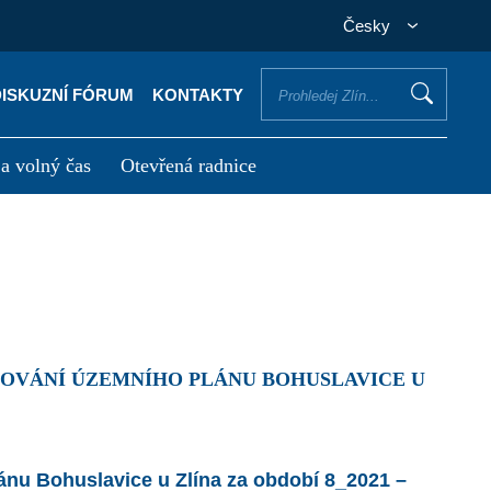
Česky
DISKUZNÍ FÓRUM
KONTAKTY
 a volný čas
Otevřená radnice
otřebuji vyřídit
Potřebuji zaplatit
nu Bohuslavice u Zlína za období 8_2021 –