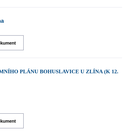
na
okument
okument