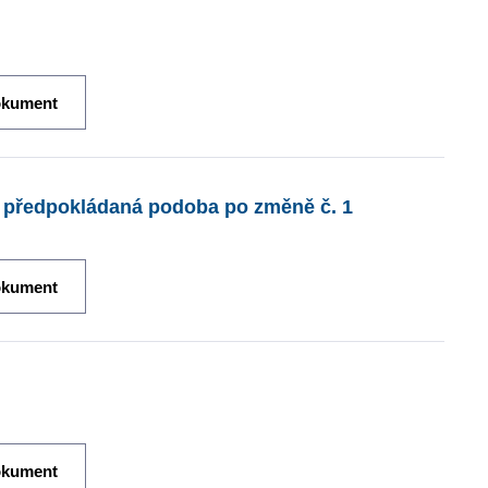
okument
 - předpokládaná podoba po změně č. 1
okument
okument