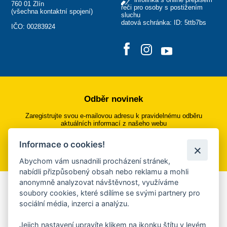
760 01 Zlín
řeči pro osoby s postižením
(
všechna kontaktní spojení
)
sluchu
datová schránka: ID: 5ttb7bs
IČO: 00283924
Odběr novinek
Zaregistrujte svou e-mailovou adresu k pravidelnému odběru
aktuálních informací z našeho webu
Informace o cookies!
Přihlásit se k odběru
Abychom vám usnadnili procházení stránek,
nabídli přizpůsobený obsah nebo reklamu a mohli
anonymně analyzovat návštěvnost, využíváme
Aplikace Mobilní rozhlas
soubory cookies, které sdílíme se svými partnery pro
sociální média, inzerci a analýzu.
Chcete dostávat do svého mobilu či mailu upozornění na
blížící se nebezpečí, odstávky, poruchy a výpadky energií,
Jejich nastavení upravíte klikem na ikonku štítu v levém
ankety, pozvánky na kulturní a sportovní akce?