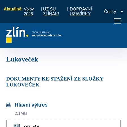
Aktuálně:
Volby
|
UŽ SU
|
DOPRAVNÍ
Česky
2026
ZLÍŇÁK!
UZAVÍRKY
ko územního plánování
Územně plánovací dokumentace
Lukoveček
otřebuji vyřídit
Potřebuji zaplatit
Diskuzní fór
Lukoveček
DOKUMENTY KE STAŽENÍ ZE SLOŽKY
LUKOVEČEK
Hlavní výkres
2.1MB