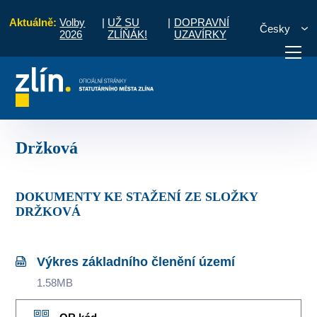
Aktuálně:
Volby
|
UŽ SU
|
DOPRAVNÍ
Česky
2026
ZLÍŇÁK!
UZAVÍRKY
disko územního plánování
Územně plánovací dokumentace
Držková
otřebuji vyřídit
Potřebuji zaplatit
Diskuzní fór
Držková
DOKUMENTY KE STAŽENÍ ZE SLOŽKY
DRŽKOVÁ
Výkres základního členění území
1.58MB