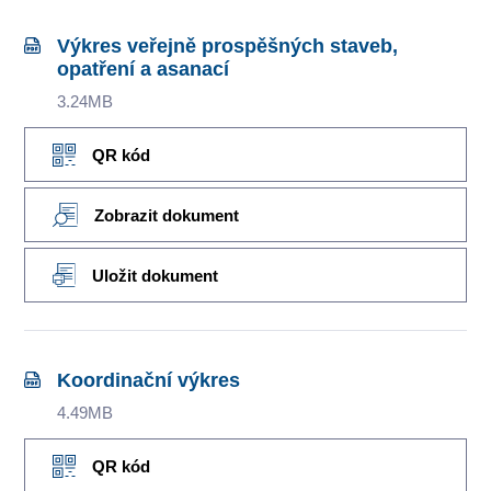
Výkres veřejně prospěšných staveb,
opatření a asanací
3.24MB
QR kód
Zobrazit dokument
Uložit dokument
Koordinační výkres
4.49MB
QR kód