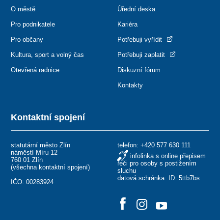
O městě
Úřední deska
Pro podnikatele
Kariéra
Pro občany
Potřebuji vyřídit
Kultura, sport a volný čas
Potřebuji zaplatit
Otevřená radnice
Diskuzní fórum
Kontakty
Kontaktní spojení
statutární město Zlín
telefon:
+420 577 630 111
náměstí Míru 12
infolinka s online přepisem
760 01 Zlín
řeči pro osoby s postižením
(
všechna kontaktní spojení
)
sluchu
datová schránka: ID: 5ttb7bs
IČO: 00283924