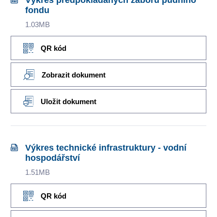
Výkres předpokládaných záborů půdního
fondu
1.03MB
QR kód
Zobrazit dokument
Uložit dokument
Výkres technické infrastruktury - vodní
hospodářství
1.51MB
QR kód