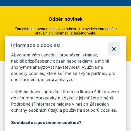
Odběr novinek
Zaregistrujte svou e-mailovou adresu k pravidelnému odběru
aktuálních informací z našeho webu
Informace o cookies!
Přihlásit se k odběru
Abychom vám usnadnili procházení stránek,
nabídli přizpůsobený obsah nebo reklamu a mohli
anonymně analyzovat návštěvnost, využíváme
Aplikace Mobilní rozhlas
soubory cookies, které sdílíme se svými partnery pro
sociální média, inzerci a analýzu.
Chcete dostávat do svého mobilu či mailu upozornění na
blížící se nebezpečí, odstávky, poruchy a výpadky energií,
Jejich nastavení upravíte klikem na ikonku štítu v levém
ankety, pozvánky na kulturní a sportovní akce?
dolním rohu obrazovky a kdykoliv jej můžete změnit.
Více informací o aplikaci
Podrobnější informace najdete v našich Zásadách
ochrany osobních údajů a používání souborů cookies.
Souhlasíte s používáním cookies?