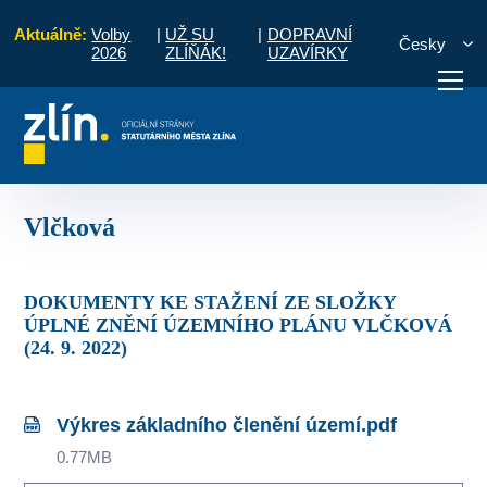
Aktuálně:
Volby
|
UŽ SU
|
DOPRAVNÍ
Česky
2026
ZLÍŇÁK!
UZAVÍRKY
disko územního plánování
Územně plánovací dokumentace
Vlčková
otřebuji vyřídit
Potřebuji zaplatit
Diskuzní fór
Vlčková
DOKUMENTY KE STAŽENÍ ZE SLOŽKY
ÚPLNÉ ZNĚNÍ ÚZEMNÍHO PLÁNU VLČKOVÁ
(24. 9. 2022)
Výkres základního členění území.pdf
0.77MB