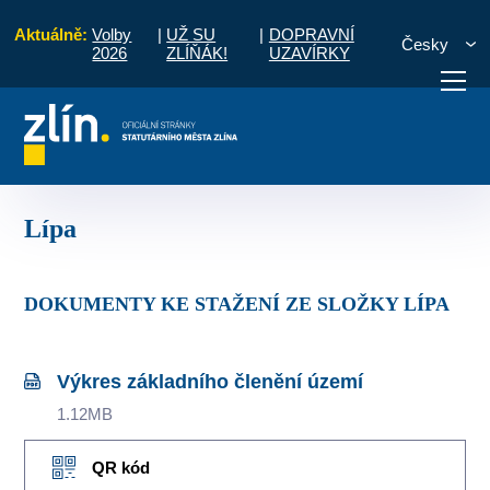
Aktuálně:
Volby
|
UŽ SU
|
DOPRAVNÍ
Česky
2026
ZLÍŇÁK!
UZAVÍRKY
tředisko územního plánování
Územně plánovací dokumentace
Lípa
otřebuji vyřídit
Potřebuji zaplatit
Diskuzní fór
Lípa
DOKUMENTY KE STAŽENÍ ZE SLOŽKY LÍPA
Výkres základního členění území
1.12MB
QR kód