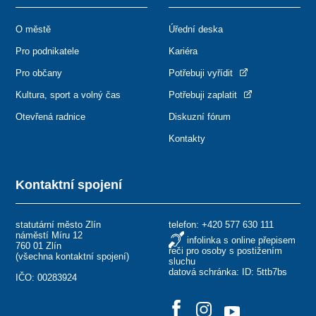
O městě
Úřední deska
Pro podnikatele
Kariéra
Pro občany
Potřebuji vyřídit
Kultura, sport a volný čas
Potřebuji zaplatit
Otevřená radnice
Diskuzní fórum
Kontakty
Kontaktní spojení
statutární město Zlín
telefon:
+420 577 630 111
náměstí Míru 12
infolinka s online přepisem
760 01 Zlín
řeči pro osoby s postižením
(
všechna kontaktní spojení
)
sluchu
datová schránka: ID: 5ttb7bs
IČO: 00283924