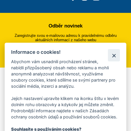
Odběr novinek
Zaregistrujte svou e-mailovou adresu k pravidelnému odběru
aktuálních informací z našeho webu
Informace o cookies!
Přihlásit se k odběru
Abychom vám usnadnili procházení stránek,
nabídli přizpůsobený obsah nebo reklamu a mohli
anonymně analyzovat návštěvnost, využíváme
Aplikace Mobilní rozhlas
soubory cookies, které sdílíme se svými partnery pro
sociální média, inzerci a analýzu.
Chcete dostávat do svého mobilu či mailu upozornění na
blížící se nebezpečí, odstávky, poruchy a výpadky energií,
Jejich nastavení upravíte klikem na ikonku štítu v levém
ankety, pozvánky na kulturní a sportovní akce?
dolním rohu obrazovky a kdykoliv jej můžete změnit.
Více informací o aplikaci
Podrobnější informace najdete v našich Zásadách
ochrany osobních údajů a používání souborů cookies.
Souhlasíte s používáním cookies?