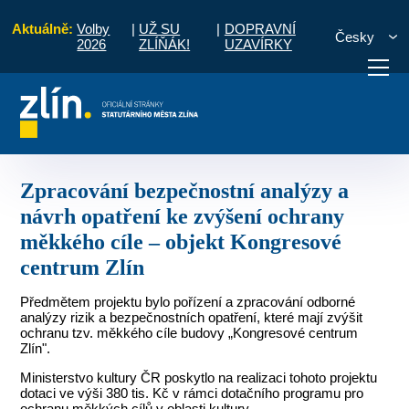
Aktuálně:
Volby
|
UŽ SU
|
DOPRAVNÍ
Česky
2026
ZLÍŇÁK!
UZAVÍRKY
ení ke zvýšení ochrany měkkého cíle – objekt Kongresové centrum Zlín
otřebuji vyřídit
Potřebuji zaplatit
Diskuzní fór
Zpracování bezpečnostní analýzy a
návrh opatření ke zvýšení ochrany
měkkého cíle – objekt Kongresové
centrum Zlín
Předmětem projektu bylo pořízení a zpracování odborné
analýzy rizik a bezpečnostních opatření, které mají zvýšit
ochranu tzv. měkkého cíle budovy „Kongresové centrum
Zlín".
Ministerstvo kultury ČR poskytlo na realizaci tohoto projektu
dotaci ve výši 380 tis. Kč v rámci dotačního programu pro
ochranu měkkých cílů v oblasti kultury.