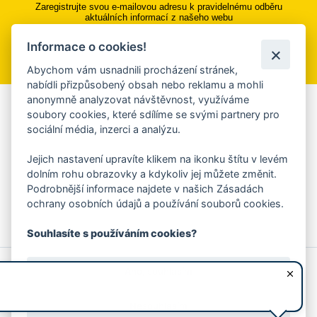
Zaregistrujte svou e-mailovou adresu k pravidelnému odběru
aktuálních informací z našeho webu
Informace o cookies!
Přihlásit se k odběru
Abychom vám usnadnili procházení stránek,
nabídli přizpůsobený obsah nebo reklamu a mohli
anonymně analyzovat návštěvnost, využíváme
Aplikace Mobilní rozhlas
soubory cookies, které sdílíme se svými partnery pro
sociální média, inzerci a analýzu.
Chcete dostávat do svého mobilu či mailu upozornění na
blížící se nebezpečí, odstávky, poruchy a výpadky energií,
Jejich nastavení upravíte klikem na ikonku štítu v levém
ankety, pozvánky na kulturní a sportovní akce?
dolním rohu obrazovky a kdykoliv jej můžete změnit.
Více informací o aplikaci
Podrobnější informace najdete v našich Zásadách
ochrany osobních údajů a používání souborů cookies.
Souhlasíte s používáním cookies?
© 2026 Magistrát města Zlína
Prohlášení o používání cookies
Ano, souhlasím
všechna práva vyhrazena
Ochrana osobních údajů
Prohlášení o přístupnosti
Podněty k webovým stránkám
Kontakt:
webmaster@zlin.eu
Nesouhlasím