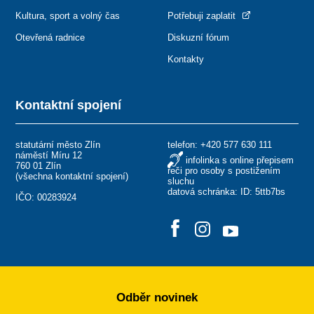
Kultura, sport a volný čas
Potřebuji zaplatit
Otevřená radnice
Diskuzní fórum
Kontakty
Kontaktní spojení
statutární město Zlín
telefon:
+420 577 630 111
náměstí Míru 12
infolinka s online přepisem
760 01 Zlín
řeči pro osoby s postižením
(
všechna kontaktní spojení
)
sluchu
datová schránka: ID: 5ttb7bs
IČO: 00283924
Odběr novinek