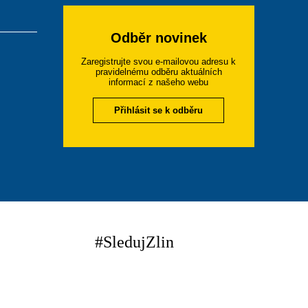
Odběr novinek
Zaregistrujte svou e-mailovou adresu k
pravidelnému odběru aktuálních
informací z našeho webu
Přihlásit se k odběru
#SledujZlin