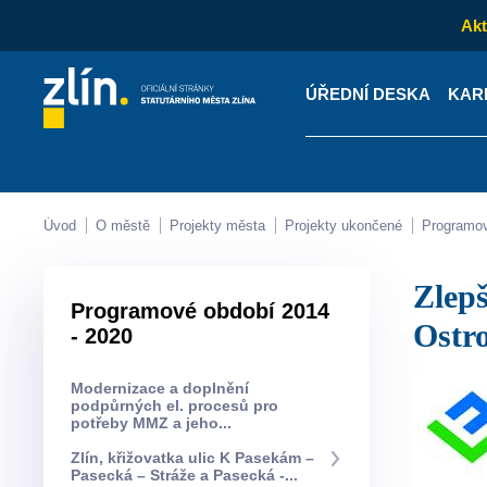
Akt
ÚŘEDNÍ DESKA
KAR
Kontakty
Úřední desk
Úvod
O městě
Projekty města
Projekty ukončené
Programo
Zlepšení tepelně technických vlastností budovy Střediska volného času -
Programové období 2014
Ostro
- 2020
Modernizace a doplnění
podpůrných el. procesů pro
potřeby MMZ a jeho...
Zlín, křižovatka ulic K Pasekám –
Pasecká – Stráže a Pasecká -...