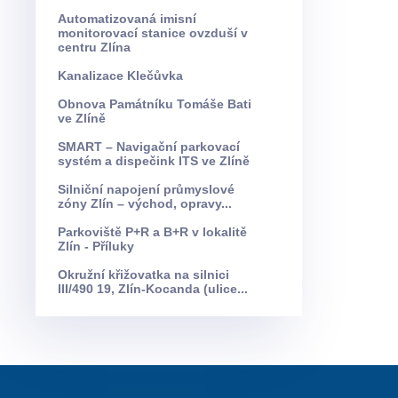
Automatizovaná imisní
monitorovací stanice ovzduší v
centru Zlína
Kanalizace Klečůvka
Obnova Památníku Tomáše Bati
ve Zlíně
SMART – Navigační parkovací
systém a dispečink ITS ve Zlíně
Silniční napojení průmyslové
zóny Zlín – východ, opravy...
Parkoviště P+R a B+R v lokalitě
Zlín - Příluky
Okružní křižovatka na silnici
III/490 19, Zlín-Kocanda (ulice...