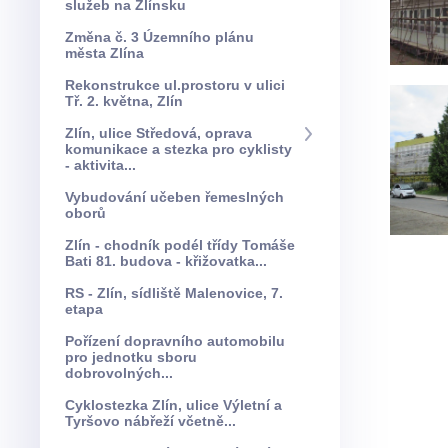
služeb na Zlínsku
Změna č. 3 Územního plánu
města Zlína
Rekonstrukce ul.prostoru v ulici
Tř. 2. května, Zlín
Zlín, ulice Středová, oprava
komunikace a stezka pro cyklisty
- aktivita...
Vybudování učeben řemeslných
oborů
Zlín - chodník podél třídy Tomáše
Bati 81. budova - křižovatka...
RS - Zlín, sídliště Malenovice, 7.
etapa
Pořízení dopravního automobilu
pro jednotku sboru
dobrovolných...
Cyklostezka Zlín, ulice Výletní a
Tyršovo nábřeží včetně...