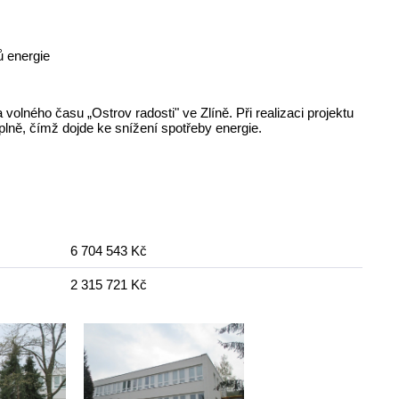
ů energie
volného času „Ostrov radosti" ve Zlíně. Při realizaci projektu
lně, čímž dojde ke snížení spotřeby energie.
6 704 543 Kč
2 315 721 Kč