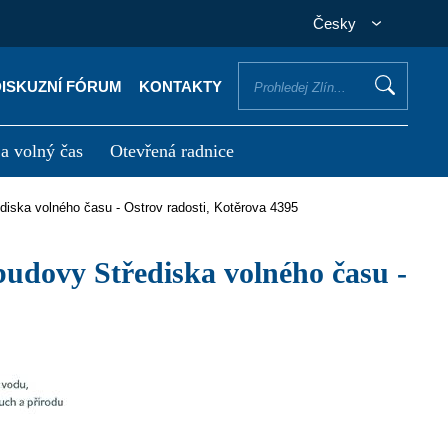
Česky
DISKUZNÍ FÓRUM
KONTAKTY
 a volný čas
Otevřená radnice
otřebuji vyřídit
Potřebuji zaplatit
ediska volného času - Ostrov radosti, Kotěrova 4395