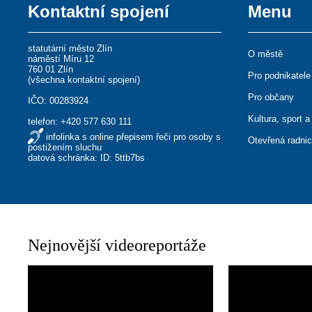
Kontaktní spojení
Menu
statutární město Zlín
O městě
náměstí Míru 12
760 01 Zlín
Pro podnikatele
(
všechna kontaktní spojení
)
Pro občany
IČO: 00283924
Kultura, sport a
telefon:
+420 577 630 111
infolinka s online přepisem řeči pro osoby s
Otevřená radni
postižením sluchu
datová schránka: ID: 5ttb7bs
Nejnovější videoreportáže