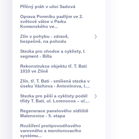
Příčný práh v ulici Sadová
Oprava Pomníku padlým ve 2.
světové válce v Parku
Komenského ve...
Zlín v pohybu - zdravě,
bezpečně, na pohodu
Stezka pro chodce a cyklisty, I.
segment - Billa
Rekonstrukce objektu tř. T. Bati
1010 ve Zlíně
Zlín, tř. T. Bati - smíšená stezka v
úseku Váchova - Antonínova, I....
Stezka pro pěší a cyklisty podél
třídy T. Bati, ul. Lorencova – ul....
Regenerace panelového sídliště
Malenovice - 5. etapa
Rozšíření protipovodňového
varovného a monitorovacího
systému...