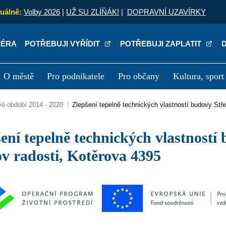
uálně:
Volby 2026
|
UŽ SU ZLÍŇÁK!
|
DOPRAVNÍ UZAVÍRKY
IÉRA
POTŘEBUJI VYŘÍDIT
POTŘEBUJI ZAPLATIT
O městě
Pro podnikatele
Pro občany
Kultura, sport
a
Kariéra
P
vé období 2014 - 2020
Zlepšení tepelně technických vlastností budovy Stř
v radosti, Kotěrova 4395