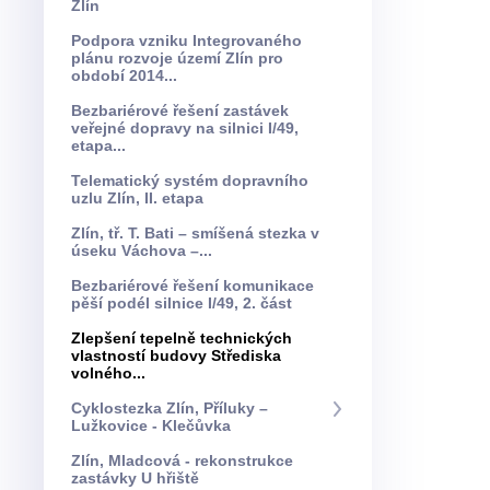
Zlín
Podpora vzniku Integrovaného
plánu rozvoje území Zlín pro
období 2014...
Bezbariérové řešení zastávek
veřejné dopravy na silnici I/49,
etapa...
Telematický systém dopravního
uzlu Zlín, II. etapa
Zlín, tř. T. Bati – smíšená stezka v
úseku Váchova –...
Bezbariérové řešení komunikace
pěší podél silnice I/49, 2. část
Zlepšení tepelně technických
vlastností budovy Střediska
volného...
Cyklostezka Zlín, Příluky –
Lužkovice - Klečůvka
Zlín, Mladcová - rekonstrukce
zastávky U hřiště