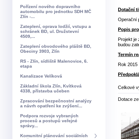
Pořízení nového dopravního
Dotační ti
automobilu pro jednotku SDH MČ
Zlín -...
Operační p
Zateplení, oprava lodžií, vstupu a
Popis pro
schránek BD, ul. Družstevní
4509,...
Projekt je
budou zat
Zateplení obvodového pláště BD,
Obeciny 3903, Zlín
Termín re
RS - Zlín, sídliště Malenovice, 6.
Rok 2015
etapa
Předpoklá
Kanalizace Velíková
Základní škola Zlín, Kvítková
Celkové vý
4338, přístavba učeben
Dotace z
Zpracování bezpečnostní analýzy
a návrh opatření ke zvýšení...
Podpora rozvoje vybraných
procesů a postupů veřejné
správy...
Komunitní plánování sociálních