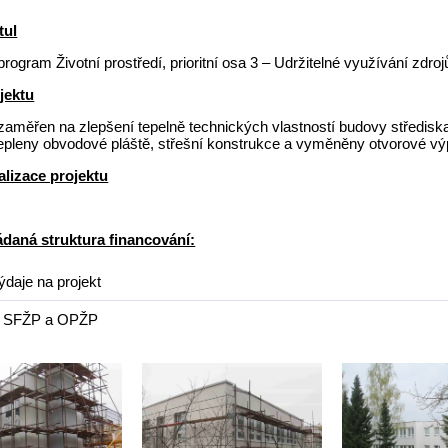
tul
rogram Životní prostředí, prioritní osa 3 – Udržitelné využívání zdroj
jektu
 zaměřen na zlepšení tepelně technických vlastností budovy střediska 
epleny obvodové pláště, střešní konstrukce a vyměněny otvorové výp
alizace projektu
daná struktura financování:
daje na projekt
e SFŽP a OPŽP