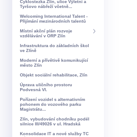
Cyklostezka Zlín, ulice Výletní a
Tyršovo nábřeží včetně...
Welcoming International Talent -
Přijímání mezinárodních talentů
Místní akční plán rozvoje
vzdělávání v ORP Zlín
Infrastruktura do základních škol
ve Zlíně
Moderní a přívětivě komunikující
město Zlín
Objekt sociální rehabilitace, Zlín
Úprava uličního prostoru
Podvesná VI.
Pořízení vozidel s alternativním
pohonem do vozového parku
Magistrátu...
Zlín, vybudování chodníku podél
silnice III/49026 v ul. Hradská
Konsolidace IT a nové služby TC