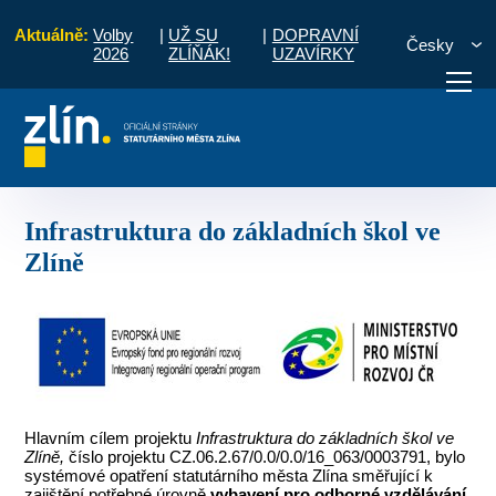
Aktuálně:
Volby
|
UŽ SU
|
DOPRAVNÍ
Česky
2026
ZLÍŇÁK!
UZAVÍRKY
gramové období 2014 - 2020
Infrastruktura do základních škol ve Zlíně
otřebuji vyřídit
Potřebuji zaplatit
Diskuzní fór
Infrastruktura do základních škol ve
Zlíně
Hlavním cílem projektu
Infrastruktura do základních škol ve
Zlíně,
číslo projektu CZ.06.2.67/0.0/0.0/16_063/0003791, bylo
systémové opatření statutárního města Zlína směřující k
zajištění potřebné úrovně
vybavení pro odborné vzdělávání