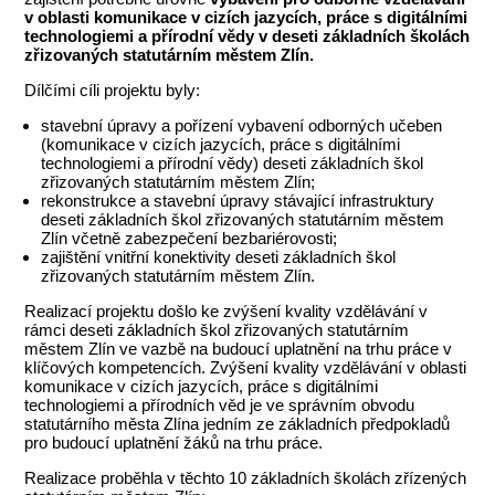
v oblasti komunikace v cizích jazycích, práce s digitálními
technologiemi a přírodní vědy v deseti základních školách
zřizovaných statutárním městem Zlín.
Dílčími cíli projektu byly:
stavební úpravy a pořízení vybavení odborných učeben
(komunikace v cizích jazycích, práce s digitálními
technologiemi a přírodní vědy) deseti základních škol
zřizovaných statutárním městem Zlín;
rekonstrukce a stavební úpravy stávající infrastruktury
deseti základních škol zřizovaných statutárním městem
Zlín včetně zabezpečení bezbariérovosti;
zajištění vnitřní konektivity deseti základních škol
zřizovaných statutárním městem Zlín.
Realizací projektu došlo ke zvýšení kvality vzdělávání v
rámci deseti základních škol zřizovaných statutárním
městem Zlín ve vazbě na budoucí uplatnění na trhu práce v
klíčových kompetencích. Zvýšení kvality vzdělávání v oblasti
komunikace v cizích jazycích, práce s digitálními
technologiemi a přírodních věd je ve správním obvodu
statutárního města Zlína jedním ze základních předpokladů
pro budoucí uplatnění žáků na trhu práce.
Realizace proběhla v těchto 10 základních školách zřízených