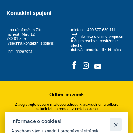
Kontaktní spojení
statutární město Zlín
telefon:
+420 577 630 111
náměstí Míru 12
infolinka s online přepisem
760 01 Zlín
řeči pro osoby s postižením
(
všechna kontaktní spojení
)
sluchu
datová schránka: ID: 5ttb7bs
IČO: 00283924
Odběr novinek
Zaregistrujte svou e-mailovou adresu k pravidelnému odběru
aktuálních informací z našeho webu
Informace o cookies!
Přihlásit se k odběru
Abychom vám usnadnili procházení stránek,