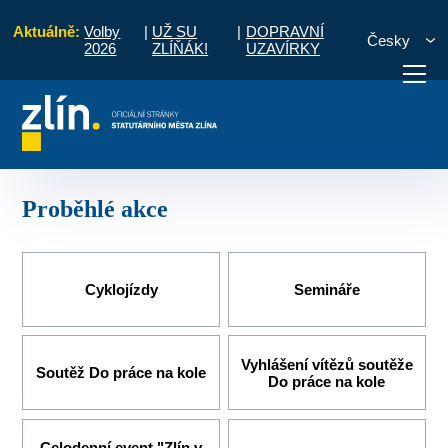
Aktuálně:
Volby
|
UŽ SU
|
DOPRAVNÍ
Česky
2026
ZLÍŇÁK!
UZAVÍRKY
- 2020
Zlín v pohybu - zdravě, bezpečně, na pohodu
Proběhlé akce
otřebuji vyřídit
Potřebuji zaplatit
Diskuzní fór
Proběhlé akce
Cyklojízdy
Semináře
Vyhlášení vítězů soutěže
Soutěž Do práce na kole
Do práce na kole
Celodenní event "Zlín v