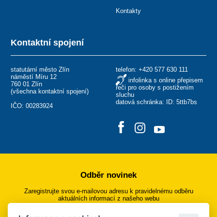
Kontakty
Kontaktní spojení
statutární město Zlín
telefon:
+420 577 630 111
náměstí Míru 12
infolinka s online přepisem
760 01 Zlín
řeči pro osoby s postižením
(
všechna kontaktní spojení
)
sluchu
datová schránka: ID: 5ttb7bs
IČO: 00283924
Odběr novinek
Zaregistrujte svou e-mailovou adresu k pravidelnému odběru
aktuálních informací z našeho webu