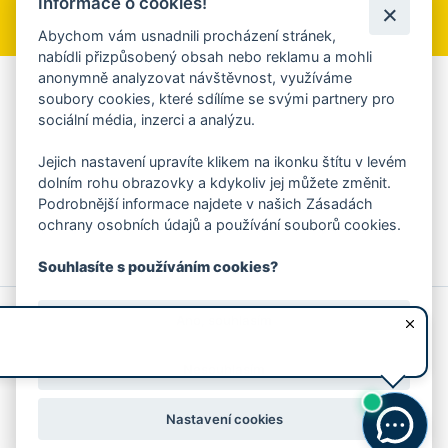
Informace o cookies!
Přihlásit se k odběru
Abychom vám usnadnili procházení stránek,
nabídli přizpůsobený obsah nebo reklamu a mohli
anonymně analyzovat návštěvnost, využíváme
Aplikace Mobilní rozhlas
soubory cookies, které sdílíme se svými partnery pro
sociální média, inzerci a analýzu.
Chcete dostávat do svého mobilu či mailu upozornění na
blížící se nebezpečí, odstávky, poruchy a výpadky energií,
Jejich nastavení upravíte klikem na ikonku štítu v levém
ankety, pozvánky na kulturní a sportovní akce?
dolním rohu obrazovky a kdykoliv jej můžete změnit.
Více informací o aplikaci
Podrobnější informace najdete v našich Zásadách
ochrany osobních údajů a používání souborů cookies.
Souhlasíte s používáním cookies?
© 2026 Magistrát města Zlína
Prohlášení o používání cookies
Ano, souhlasím
všechna práva vyhrazena
Ochrana osobních údajů
Prohlášení o přístupnosti
Podněty k webovým stránkám
Kontakt:
webmaster@zlin.eu
Nesouhlasím
Nastavení cookies