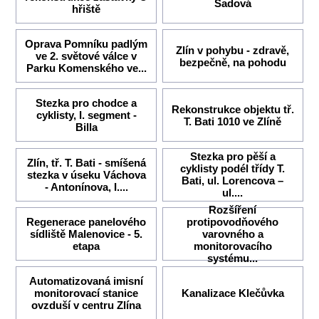
Sadová
hřiště
Oprava Pomníku padlým
Zlín v pohybu - zdravě,
ve 2. světové válce v
bezpečně, na pohodu
Parku Komenského ve...
Stezka pro chodce a
Rekonstrukce objektu tř.
cyklisty, I. segment -
T. Bati 1010 ve Zlíně
Billa
Stezka pro pěší a
Zlín, tř. T. Bati - smíšená
cyklisty podél třídy T.
stezka v úseku Váchova
Bati, ul. Lorencova –
- Antonínova, I....
ul....
Rozšíření
Regenerace panelového
protipovodňového
sídliště Malenovice - 5.
varovného a
etapa
monitorovacího
systému...
Automatizovaná imisní
monitorovací stanice
Kanalizace Klečůvka
ovzduší v centru Zlína