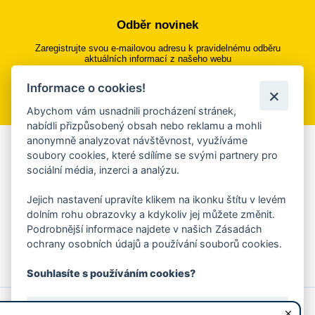
Odběr novinek
Zaregistrujte svou e-mailovou adresu k pravidelnému odběru
aktuálních informací z našeho webu
Informace o cookies!
Přihlásit se k odběru
Abychom vám usnadnili procházení stránek,
nabídli přizpůsobený obsah nebo reklamu a mohli
anonymně analyzovat návštěvnost, využíváme
Aplikace Mobilní rozhlas
soubory cookies, které sdílíme se svými partnery pro
sociální média, inzerci a analýzu.
Chcete dostávat do svého mobilu či mailu upozornění na
blížící se nebezpečí, odstávky, poruchy a výpadky energií,
Jejich nastavení upravíte klikem na ikonku štítu v levém
ankety, pozvánky na kulturní a sportovní akce?
dolním rohu obrazovky a kdykoliv jej můžete změnit.
Více informací o aplikaci
Podrobnější informace najdete v našich Zásadách
ochrany osobních údajů a používání souborů cookies.
Souhlasíte s používáním cookies?
© 2026 Magistrát města Zlína
Prohlášení o používání cookies
Ano, souhlasím
všechna práva vyhrazena
Ochrana osobních údajů