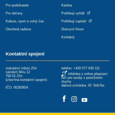
Pro podnikatele
Kariéra
Pro občany
Potřebuji vyřídit
Kultura, sport a volný čas
Potřebuji zaplatit
Otevřená radnice
Diskuzní fórum
Kontakty
Kontaktní spojení
statutární město Zlín
telefon:
+420 577 630 111
náměstí Míru 12
infolinka s online přepisem
760 01 Zlín
řeči pro osoby s postižením
(
všechna kontaktní spojení
)
sluchu
datová schránka: ID: 5ttb7bs
IČO: 00283924