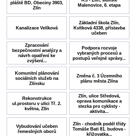
pláště BD, Obeciny 3903,
Malenovice, 6. etapa
Zlín
Základní škola Zlín,
Kanalizace Velíková
Kvítková 4338, přístavba
učeben
Zpracování
Podpora rozvoje
bezpečnostní analýzy a
vybraných procesů a
návrh opatření ke
postupů veřejné správy...
zvýšení...
Komunitní plánování
Změna č. 3 Územního
sociálních služeb na
plánu města Zlína
Zlínsku
Zlín, ulice Středová,
Rekonstrukce
oprava komunikace a
ul.prostoru v ulici Tř. 2.
stezka pro cyklisty -
května, Zlín
aktivita...
Zlín - chodník podél třídy
Vybudování učeben
Tomáše Bati 81. budova -
řemeslných oborů
křižovatka...