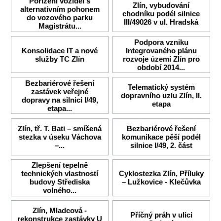
Pořízení vozidel s
Zlín, vybudování
alternativním pohonem
chodníku podél silnice
do vozového parku
III/49026 v ul. Hradská
Magistrátu...
Podpora vzniku
Konsolidace IT a nové
Integrovaného plánu
služby TC Zlín
rozvoje území Zlín pro
období 2014...
Bezbariérové řešení
Telematický systém
zastávek veřejné
dopravního uzlu Zlín, II.
dopravy na silnici I/49,
etapa
etapa...
Zlín, tř. T. Bati – smíšená
Bezbariérové řešení
stezka v úseku Váchova
komunikace pěší podél
–...
silnice I/49, 2. část
Zlepšení tepelně
technických vlastností
Cyklostezka Zlín, Příluky
budovy Střediska
– Lužkovice - Klečůvka
volného...
Zlín, Mladcová -
Příčný práh v ulici
rekonstrukce zastávky U