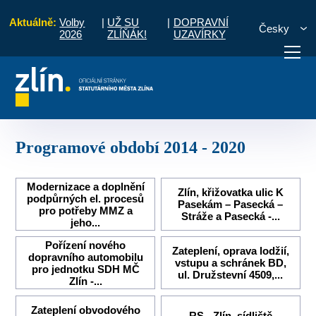
Aktuálně:
Volby
|
UŽ SU
|
DOPRAVNÍ
Česky
2026
ZLÍŇÁK!
UZAVÍRKY
Projekty města
Projekty ukončené
Programové období 2014 - 2020
otřebuji vyřídit
Potřebuji zaplatit
Diskuzní fór
Programové období 2014 - 2020
Modernizace a doplnění
Zlín, křižovatka ulic K
podpůrných el. procesů
Pasekám – Pasecká –
pro potřeby MMZ a
Stráže a Pasecká -...
jeho...
Pořízení nového
Zateplení, oprava lodžií,
dopravního automobilu
vstupu a schránek BD,
pro jednotku SDH MČ
ul. Družstevní 4509,...
Zlín -...
Zateplení obvodového
RS - Zlín, sídliště