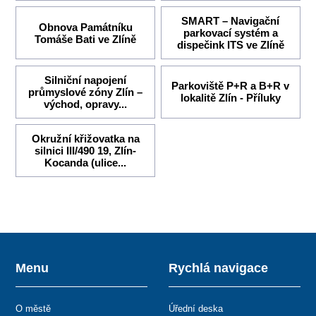
SMART – Navigační
Obnova Památníku
parkovací systém a
Tomáše Bati ve Zlíně
dispečink ITS ve Zlíně
Silniční napojení
Parkoviště P+R a B+R v
průmyslové zóny Zlín –
lokalitě Zlín - Příluky
východ, opravy...
Okružní křižovatka na
silnici III/490 19, Zlín-
Kocanda (ulice...
Menu
Rychlá navigace
O městě
Úřední deska