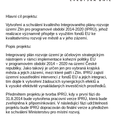
Hlavní cíl projektu:
Vytvoření a schválení kvalitního Integrovaného plánu rozvoje
území Zlín pro programové období 2014-2020 (IPRÚ), jehož
realizace významně přispěje s využitím fondů EU ke
kvalitativnímu rozvoji ve městě a v jeho zázemí.
Popis projektu:
Integrovaný plán rozvoje území je účelovým strategickým
nástrojem v rámci implementace kohezní politiky EU
v programovém období 2014 – 2020 na území České
republiky. Jako takový je určen jen pro vybraná krajská
města a jejich zázemí, mezi které patří i Zlín. IPRÚ zajistí
územní soustředění intervencí z fondů EU a jejich integraci,
tím dojde k vytvoření žádoucích synergických efektů a
k vysoké efektivitě vynakládaných investičních prostředků.
Předmětem projektu je tvorba IPRÚ, kdy v první fázi do
31.8.2014 bude vytvořena pracovní verze IPRÚ, která bude
zveřejněna k připomínkování. V následující fázi udržitelnosti
projektu bude IPRÚ dopracován do finální verze a předložen
ke schválení Ministerstvu pro místní rozvoj.