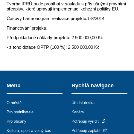
Tvorba IPRÚ bude probíhat v souladu s příslušnými právními
předpisy, které upravují implementaci kohezní politiky EU.
Časový harmonogram realizace projektu:1-8/2014
Financování projektu
Předpokládané náklady projektu: 2 500 000,00 Kč
- z toho dotace OPTP (100 %): 2 500 000,00 Kč
Menu
Rychlá navigace
O městě
Úřední deska
Pro podnikatele
Kariéra
Pro občany
Potřebuji vyřídit
Kultura, sport a volný čas
Potřebuji zaplatit