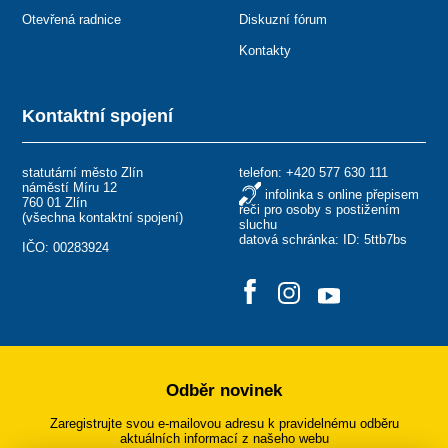
Otevřená radnice
Diskuzní fórum
Kontakty
Kontaktní spojení
statutární město Zlín
telefon:
+420 577 630 111
náměstí Míru 12
infolinka s online přepisem
760 01 Zlín
řeči pro osoby s postižením
(
všechna kontaktní spojení
)
sluchu
datová schránka: ID: 5ttb7bs
IČO: 00283924
Odběr novinek
Zaregistrujte svou e-mailovou adresu k pravidelnému odběru
aktuálních informací z našeho webu