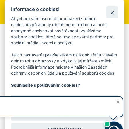
Informace o cookies!
Přihlásit se k odběru
Abychom vám usnadnili procházení stránek,
nabídli přizpůsobený obsah nebo reklamu a mohli
anonymně analyzovat návštěvnost, využíváme
Aplikace Mobilní rozhlas
soubory cookies, které sdílíme se svými partnery pro
sociální média, inzerci a analýzu.
Chcete dostávat do svého mobilu či mailu upozornění na
blížící se nebezpečí, odstávky, poruchy a výpadky energií,
Jejich nastavení upravíte klikem na ikonku štítu v levém
ankety, pozvánky na kulturní a sportovní akce?
dolním rohu obrazovky a kdykoliv jej můžete změnit.
Více informací o aplikaci
Podrobnější informace najdete v našich Zásadách
ochrany osobních údajů a používání souborů cookies.
Souhlasíte s používáním cookies?
© 2026 Magistrát města Zlína
Prohlášení o používání cookies
Ano, souhlasím
všechna práva vyhrazena
Ochrana osobních údajů
Prohlášení o přístupnosti
Podněty k webovým stránkám
Kontakt:
webmaster@zlin.eu
Nesouhlasím
Nastavení cookies