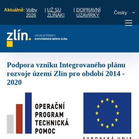
Aktuálně:
Volby
|
UŽ SU
|
DOPRAVNÍ
Česky
2026
ZLÍŇÁK!
UZAVÍRKY
a vzniku Integrovaného plánu rozvoje území Zlín pro období 2014 - 2020
otřebuji vyřídit
Potřebuji zaplatit
Diskuzní fór
Podpora vzniku Integrovaného plánu
rozvoje území Zlín pro období 2014 -
2020