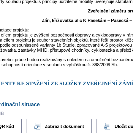
rty souladu projektu s principy udržitelné mobility uveřejňuje statutár
Zveřejnění záměru pr
Zlín, křižovatka ulic K Pasekám – Pasecká –
otace projektu:
cílem projektu je zvýšení bezpečnosti dopravy a cyklodopravy v rám
 cílem projektu je soubor stavebních objektů, které řeší prostor kř
podle odsouhlasené varianty 1b Studie, zpracované A-S projektovou 
ižovatka, zastávky MHD, přístupové chodníky, cyklostezka a přeložk
tavební práce budou realizovány s ohledem na umožnění bezbariér
schopností orientace v souladu s vyhláškou č. 398/2009 Sb.
MENTY KE STAŽENÍ ZE SLOŽKY ZVEŘEJNĚNÍ ZÁ
dinační situace
MB
QR kód
Zobrazit dokument
Uložit d