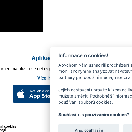
Informace o cookies!
Aplikace Mobilní rozhlas
Abychom vám usnadnili procházení s
rnění na blížící se nebezpečí, odstávky, poruchy a výpadky energií,
mohli anonymně analyzovat návštěvno
partnery pro sociální média, inzerci a
Více informací o aplikaci
Jejich nastavení upravíte klikem na i
můžete změnit. Podrobnější informac
používání souborů cookies.
Souhlasíte s používáním cookies?
ání cookies
Podněty k webovým stránkám
Ano, souhlasím
dajů
Kontakt:
webmaster@zlin.eu