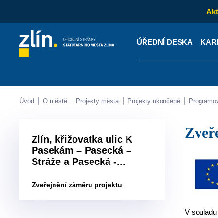
Akt
ÚŘEDNÍ DESKA
KAR
Kontakty
Úřední desk
Úvod
O městě
Projekty města
Projekty ukončené
Programo
Zve
Zlín, křižovatka ulic K
Pasekám – Pasecká –
Stráže a Pasecká -...
Zveřejnění záměru projektu
V souladu