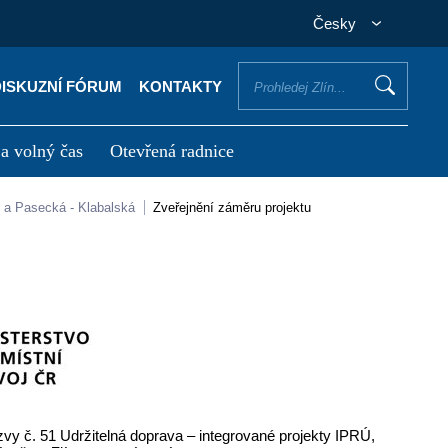
Česky
DISKUZNÍ FÓRUM
KONTAKTY
 a volný čas
Otevřená radnice
otřebuji vyřídit
Potřebuji zaplatit
e a Pasecká - Klabalská
Zveřejnění záměru projektu
y č. 51 Udržitelná doprava – integrované projekty IPRÚ,