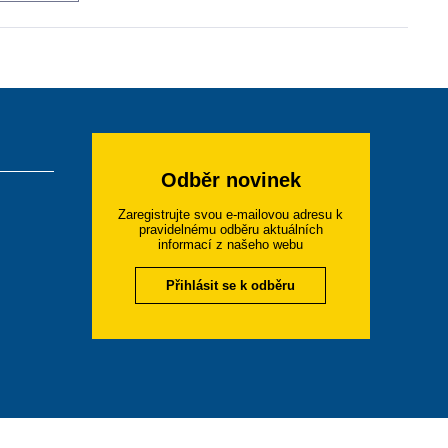
Odběr novinek
Zaregistrujte svou e-mailovou adresu k
pravidelnému odběru aktuálních
informací z našeho webu
Přihlásit se k odběru