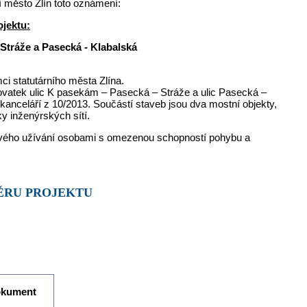
ní město Zlín toto oznámení:
ojektu:
 Stráže a Pasecká - Klabalská
ci statutárního města Zlína.
ižovatek ulic K pasekám – Pasecká – Stráže a ulic Pasecká –
kanceláří z 10/2013. Součástí staveb jsou dva mostní objekty,
y inženýrských sítí.
ového užívání osobami s omezenou schopností pohybu a
MĚRU PROJEKTU
okument