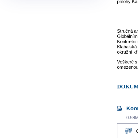
přílohy Ka
Stručná an
Globálním 
Konkrétním
Klabalská 
okružní kř
Veškeré s
omezenou 
DOKU
Koor
0.59