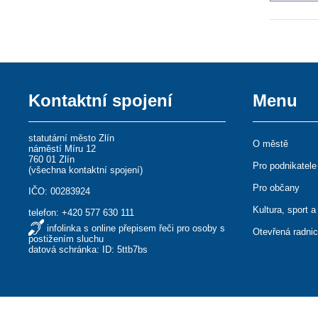
Kontaktní spojení
Menu
statutární město Zlín
O městě
náměstí Míru 12
760 01 Zlín
Pro podnikatele
(
všechna kontaktní spojení
)
Pro občany
IČO: 00283924
Kultura, sport a
telefon:
+420 577 630 111
infolinka s online přepisem řeči pro osoby s
Otevřená radni
postižením sluchu
datová schránka: ID: 5ttb7bs