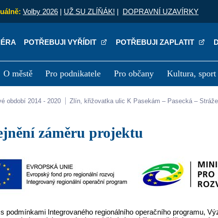
uálně:
Volby 2026
|
UŽ SU ZLÍŇÁK!
|
DOPRAVNÍ UZAVÍRKY
IÉRA
POTŘEBUJI VYŘÍDIT
POTŘEBUJI ZAPLATIT
O městě
Pro podnikatele
Pro občany
Kultura, sport
a
Kariéra
P
vé období 2014 - 2020
Zlín, křižovatka ulic K Pasekám – Pasecká – Stráž
řejnění záměru projektu
 s podmínkami Integrovaného regionálního operačního programu, Výzv