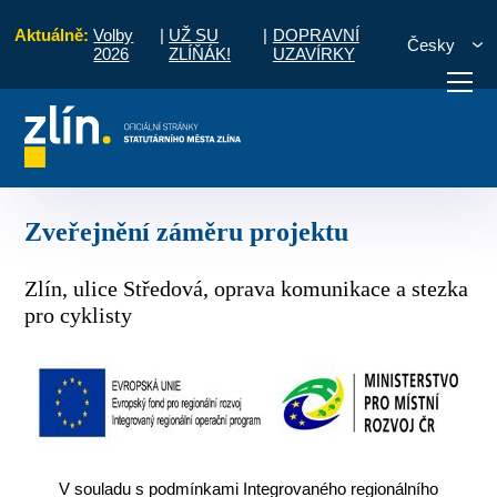
Aktuálně:
Volby
|
UŽ SU
|
DOPRAVNÍ
Česky
2026
ZLÍŇÁK!
UZAVÍRKY
ro cyklisty - aktivita Bezpečnost dopravy
Zveřejnění záměru projektu
otřebuji vyřídit
Potřebuji zaplatit
Diskuzní fór
Zveřejnění záměru projektu
Zlín, ulice Středová, oprava komunikace a stezka
pro cyklisty
V souladu s podmínkami Integrovaného regionálního