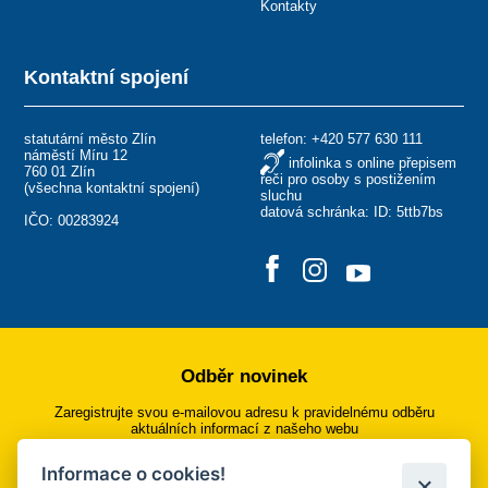
Kontakty
Kontaktní spojení
statutární město Zlín
telefon:
+420 577 630 111
náměstí Míru 12
infolinka s online přepisem
760 01 Zlín
řeči pro osoby s postižením
(
všechna kontaktní spojení
)
sluchu
datová schránka: ID: 5ttb7bs
IČO: 00283924
Odběr novinek
Zaregistrujte svou e-mailovou adresu k pravidelnému odběru
aktuálních informací z našeho webu
Informace o cookies!
Přihlásit se k odběru