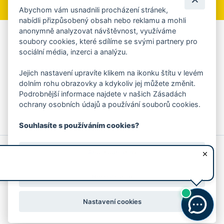
Abychom vám usnadnili procházení stránek,
nabídli přizpůsobený obsah nebo reklamu a mohli
anonymně analyzovat návštěvnost, využíváme
Aplikace Mobilní rozhlas
soubory cookies, které sdílíme se svými partnery pro
sociální média, inzerci a analýzu.
Chcete dostávat do svého mobilu či mailu upozornění na
blížící se nebezpečí, odstávky, poruchy a výpadky energií,
Jejich nastavení upravíte klikem na ikonku štítu v levém
ankety, pozvánky na kulturní a sportovní akce?
dolním rohu obrazovky a kdykoliv jej můžete změnit.
Více informací o aplikaci
Podrobnější informace najdete v našich Zásadách
ochrany osobních údajů a používání souborů cookies.
Souhlasíte s používáním cookies?
© 2026 Magistrát města Zlína
Prohlášení o používání cookies
Ano, souhlasím
všechna práva vyhrazena
Ochrana osobních údajů
Prohlášení o přístupnosti
Podněty k webovým stránkám
Kontakt:
webmaster@zlin.eu
Nesouhlasím
Nastavení cookies