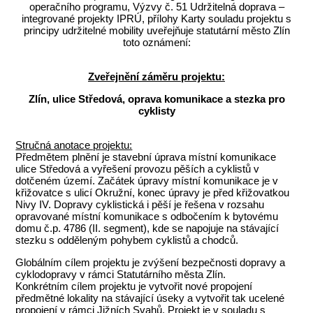
operačního programu, Výzvy č. 51 Udržitelná doprava –
integrované projekty IPRÚ, přílohy Karty souladu projektu s
principy udržitelné mobility uveřejňuje statutární město Zlín
toto oznámení:
Zveřejnění záměru projektu:
Zlín, ulice Středová, oprava komunikace a stezka pro
cyklisty
Stručná anotace projektu:
Předmětem plnění je stavební úprava místní komunikace
ulice Středová a vyřešení provozu pěších a cyklistů v
dotčeném území. Začátek úpravy místní komunikace je v
křižovatce s ulicí Okružní, konec úpravy je před křižovatkou
Nivy IV. Dopravy cyklistická i pěší je řešena v rozsahu
opravované místní komunikace s odbočením k bytovému
domu č.p. 4786 (II. segment), kde se napojuje na stávající
stezku s odděleným pohybem cyklistů a chodců.
Globálním cílem projektu je zvýšení bezpečnosti dopravy a
cyklodopravy v rámci Statutárního města Zlín.
Konkrétním cílem projektu je vytvořit nové propojení
předmětné lokality na stávající úseky a vytvořit tak ucelené
propojení v rámci Jižních Svahů. Projekt je v souladu s