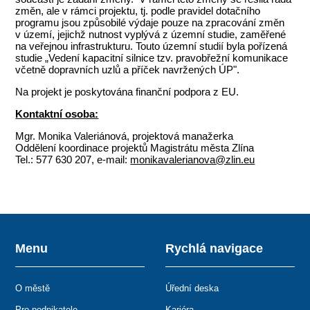
změn, ale v rámci projektu, tj. podle pravidel dotačního
programu jsou způsobilé výdaje pouze na zpracování změn
v území, jejichž nutnost vyplývá z územní studie, zaměřené
na veřejnou infrastrukturu. Touto územní studií byla pořízená
studie „Vedení kapacitní silnice tzv. pravobřežní komunikace
včetně dopravních uzlů a příček navržených ÚP".
Na projekt je poskytována finanční podpora z EU.
Kontaktní osoba:
Mgr. Monika Valeriánová, projektová manažerka
Oddělení koordinace projektů Magistrátu města Zlína
Tel.: 577 630 207, e-mail:
monikavalerianova@zlin.eu
Menu
Rychlá navigace
O městě
Úřední deska
Pro podnikatele
Kariéra