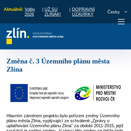
Aktuálně:
Volby
|
UŽ SU
|
DOPRAVNÍ
Česky
2026
ZLÍŇÁK!
UZAVÍRKY
gramové období 2014 - 2020
Změna č. 3 Územního plánu města Zlína
otřebuji vyřídit
Potřebuji zaplatit
Diskuzní fór
Změna č. 3 Územního plánu města
Zlína
Hlavním záměrem projektu bylo pořízení změny Územního
plánu města Zlína, vyplývající ze schválené „Zprávy o
uplatňování Územního plánu Zlína" za období 2011-2015, jejíž
součástí je zadání změny. V rámci této změny se řešila řada