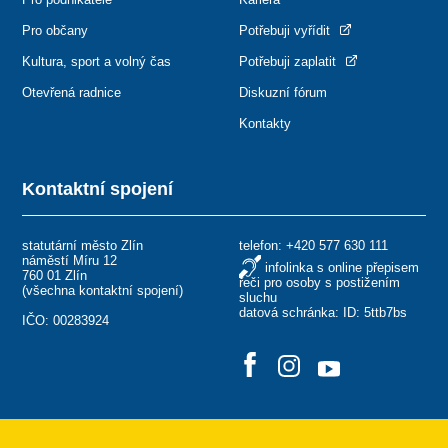
Pro občany
Potřebuji vyřídit
Kultura, sport a volný čas
Potřebuji zaplatit
Otevřená radnice
Diskuzní fórum
Kontakty
Kontaktní spojení
statutární město Zlín
telefon:
+420 577 630 111
náměstí Míru 12
infolinka s online přepisem
760 01 Zlín
řeči pro osoby s postižením
(
všechna kontaktní spojení
)
sluchu
datová schránka: ID: 5ttb7bs
IČO: 00283924