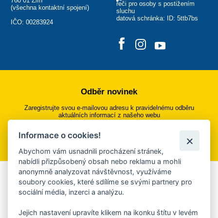
760 01 Zlín
řeči pro osoby s postižením
(
všechna kontaktní spojení
)
sluchu
datová schránka: ID: 5ttb7bs
IČO: 00283924
Odběr novinek
Zaregistrujte svou e-mailovou adresu k pravidelnému odběru
aktuálních informací z našeho webu
Informace o cookies!
Přihlásit se k odběru
Abychom vám usnadnili procházení stránek,
nabídli přizpůsobený obsah nebo reklamu a mohli
anonymně analyzovat návštěvnost, využíváme
Aplikace Mobilní rozhlas
soubory cookies, které sdílíme se svými partnery pro
sociální média, inzerci a analýzu.
Chcete dostávat do svého mobilu či mailu upozornění na
blížící se nebezpečí, odstávky, poruchy a výpadky energií,
Jejich nastavení upravíte klikem na ikonku štítu v levém
ankety, pozvánky na kulturní a sportovní akce?