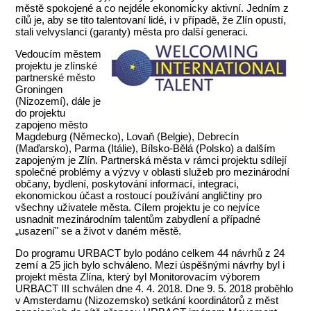
městě spokojené a co nejdéle ekonomicky aktivní. Jedním z
cílů je, aby se tito talentovaní lidé, i v případě, že Zlín opustí,
stali velvyslanci (garanty) města pro další generaci.
Vedoucím městem
projektu je zlínské
partnerské město
Groningen
(Nizozemí), dále je
do projektu
zapojeno město
Magdeburg (Německo), Lovaň (Belgie), Debrecín
(Maďarsko), Parma (Itálie), Bílsko-Bělá (Polsko) a dalším
zapojeným je Zlín. Partnerská města v rámci projektu sdílejí
společné problémy a výzvy v oblasti služeb pro mezinárodní
občany, bydlení, poskytování informací, integraci,
ekonomickou účast a rostoucí používání angličtiny pro
všechny uživatele města. Cílem projektu je co nejvíce
usnadnit mezinárodním talentům zabydlení a případné
„usazení" se a život v daném městě.
Do programu URBACT bylo podáno celkem 44 návrhů z 24
zemí a 25 jich bylo schváleno. Mezi úspěšnými návrhy byl i
projekt města Zlína, který byl Monitorovacím výborem
URBACT III schválen dne 4. 4. 2018. Dne 9. 5. 2018 proběhlo
v Amsterdamu (Nizozemsko) setkání koordinátorů z měst