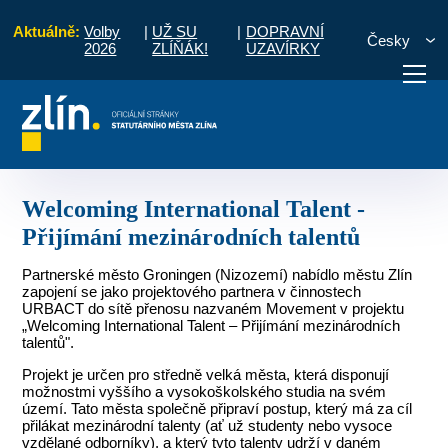
Aktuálně:
Volby
|
UŽ SU
|
DOPRAVNÍ
Česky
2026
ZLÍŇÁK!
UZAVÍRKY
2020
Welcoming International Talent - Přijímání mezinárodních talentů
otřebuji vyřídit
Potřebuji zaplatit
Diskuzní fór
Welcoming International Talent -
Přijímání mezinárodních talentů
Partnerské město Groningen (Nizozemí) nabídlo městu Zlín
zapojení se jako projektového partnera v činnostech
URBACT do sítě přenosu nazvaném Movement v projektu
„Welcoming International Talent – Přijímání mezinárodních
talentů".
Projekt je určen pro středně velká města, která disponují
možnostmi vyššího a vysokoškolského studia na svém
území. Tato města společně připraví postup, který má za cíl
přilákat mezinárodní talenty (ať už studenty nebo vysoce
vzdělané odborníky), a který tyto talenty udrží v daném