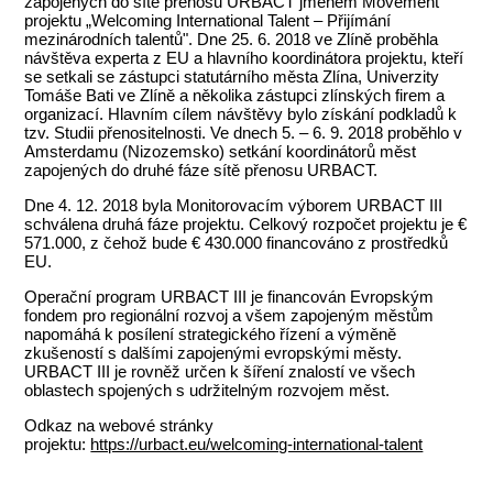
zapojených do sítě přenosu URBACT jménem Movement
projektu „Welcoming International Talent – Přijímání
mezinárodních talentů". Dne 25. 6. 2018 ve Zlíně proběhla
návštěva experta z EU a hlavního koordinátora projektu, kteří
se setkali se zástupci statutárního města Zlína, Univerzity
Tomáše Bati ve Zlíně a několika zástupci zlínských firem a
organizací. Hlavním cílem návštěvy bylo získání podkladů k
tzv. Studii přenositelnosti. Ve dnech 5. – 6. 9. 2018 proběhlo v
Amsterdamu (Nizozemsko) setkání koordinátorů měst
zapojených do druhé fáze sítě přenosu URBACT.
Dne 4. 12. 2018 byla Monitorovacím výborem URBACT III
schválena druhá fáze projektu. Celkový rozpočet projektu je €
571.000, z čehož bude € 430.000 financováno z prostředků
EU.
Operační program URBACT III je financován Evropským
fondem pro regionální rozvoj a všem zapojeným městům
napomáhá k posílení strategického řízení a výměně
zkušeností s dalšími zapojenými evropskými městy.
URBACT III je rovněž určen k šíření znalostí ve všech
oblastech spojených s udržitelným rozvojem měst.
Odkaz na webové stránky
projektu:
https://urbact.eu/welcoming-international-talent