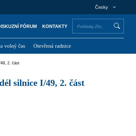
Česky
DISKUZNÍ FÓRUM
KONTAKTY
 a volný čas
Otevřená radnice
otřebuji vyřídit
Potřebuji zaplatit
/49, 2. část
l silnice I/49, 2. část