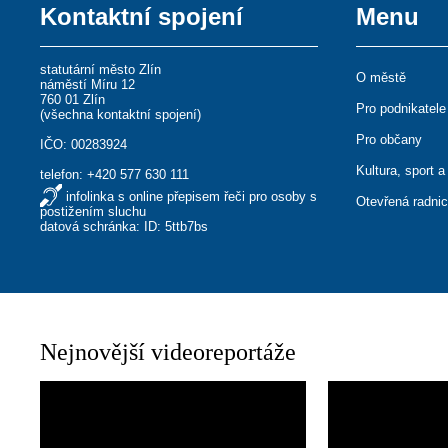
Kontaktní spojení
Menu
statutární město Zlín
O městě
náměstí Míru 12
760 01 Zlín
Pro podnikatele
(
všechna kontaktní spojení
)
Pro občany
IČO: 00283924
Kultura, sport a
telefon:
+420 577 630 111
infolinka s online přepisem řeči pro osoby s
Otevřená radni
postižením sluchu
datová schránka: ID: 5ttb7bs
Nejnovější videoreportáže