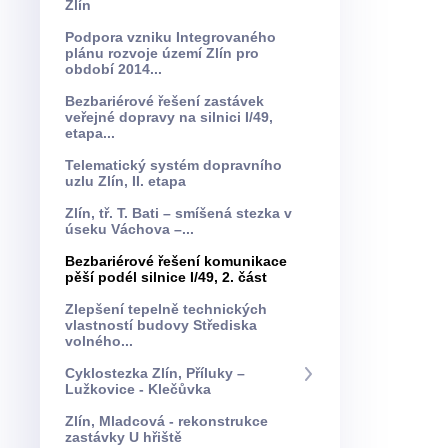
Zlín
Podpora vzniku Integrovaného
plánu rozvoje území Zlín pro
období 2014...
Bezbariérové řešení zastávek
veřejné dopravy na silnici I/49,
etapa...
Telematický systém dopravního
uzlu Zlín, II. etapa
Zlín, tř. T. Bati – smíšená stezka v
úseku Váchova –...
Bezbariérové řešení komunikace
pěší podél silnice I/49, 2. část
Zlepšení tepelně technických
vlastností budovy Střediska
volného...
Cyklostezka Zlín, Příluky –
Lužkovice - Klečůvka
Zlín, Mladcová - rekonstrukce
zastávky U hřiště