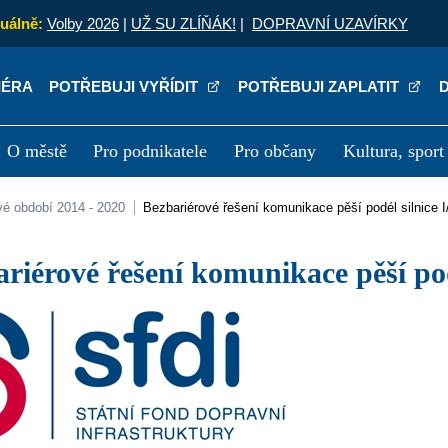
uálně:
Volby 2026
|
UŽ SU ZLÍŇÁK!
|
DOPRAVNÍ UZAVÍRKY
IÉRA
POTŘEBUJI VYŘÍDIT
POTŘEBUJI ZAPLATIT
O městě
Pro podnikatele
Pro občany
Kultura, sport
a
Kariéra
P
vé období 2014 - 2020
Bezbariérové řešení komunikace pěší podél silnice I
bariérové řešení komunikace pěší podé