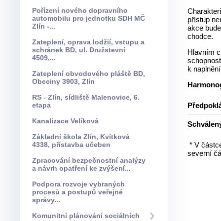
Pořízení nového dopravního
Charakteri
automobilu pro jednotku SDH MČ
přístup ne
Zlín -...
akce bude 
chodce.
Zateplení, oprava lodžií, vstupu a
schránek BD, ul. Družstevní
Hlavním c
4509,...
schopnostm
k naplněn
Zateplení obvodového pláště BD,
Obeciny 3903, Zlín
Harmonog
RS - Zlín, sídliště Malenovice, 6.
etapa
Předpoklá
Kanalizace Velíková
Schválený
Základní škola Zlín, Kvítková
4338, přístavba učeben
* V částc
severní čá
Zpracování bezpečnostní analýzy
a návrh opatření ke zvýšení...
Podpora rozvoje vybraných
procesů a postupů veřejné
správy...
Komunitní plánování sociálních