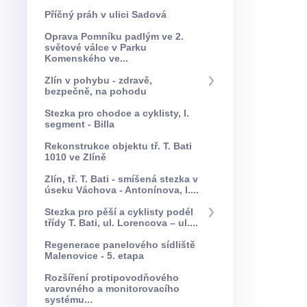
Příčný práh v ulici Sadová
Oprava Pomníku padlým ve 2.
světové válce v Parku
Komenského ve...
Zlín v pohybu - zdravě,
bezpečně, na pohodu
Stezka pro chodce a cyklisty, I.
segment - Billa
Rekonstrukce objektu tř. T. Bati
1010 ve Zlíně
Zlín, tř. T. Bati - smíšená stezka v
úseku Váchova - Antonínova, I....
Stezka pro pěší a cyklisty podél
třídy T. Bati, ul. Lorencova – ul....
Regenerace panelového sídliště
Malenovice - 5. etapa
Rozšíření protipovodňového
varovného a monitorovacího
systému...