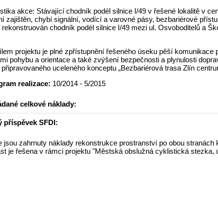
stika akce: Stávající chodník podél silnice I/49 v řešené lokalitě v 
ní zajištěn, chybí signální, vodící a varovné pásy, bezbariérové př
rekonstruován chodník podél silnice I/49 mezi ul. Osvoboditelů a Š
ílem projektu je plné zpřístupnění řešeného úseku pěší komunikace 
i pohybu a orientace a také zvýšení bezpečnosti a plynulosti doprav
í připravovaného uceleného konceptu „Bezbariérová trasa Zlín centru
ram realizace:
10/2014 - 5/2015
dané celkové náklady:
 příspěvek SFDI:
e jsou zahrnuty náklady rekonstrukce prostranství po obou stranách
st je řešena v rámci projektu "Městská obslužná cyklistická stezka,