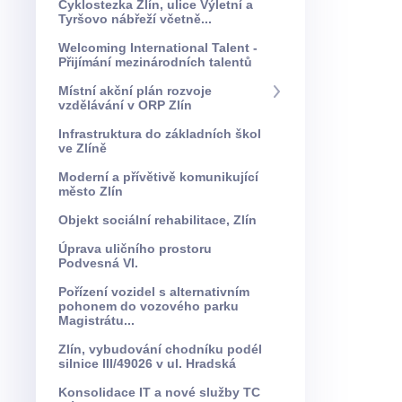
Cyklostezka Zlín, ulice Výletní a
Tyršovo nábřeží včetně...
Welcoming International Talent -
Přijímání mezinárodních talentů
Místní akční plán rozvoje
vzdělávání v ORP Zlín
Infrastruktura do základních škol
ve Zlíně
Moderní a přívětivě komunikující
město Zlín
Objekt sociální rehabilitace, Zlín
Úprava uličního prostoru
Podvesná VI.
Pořízení vozidel s alternativním
pohonem do vozového parku
Magistrátu...
Zlín, vybudování chodníku podél
silnice III/49026 v ul. Hradská
Konsolidace IT a nové služby TC