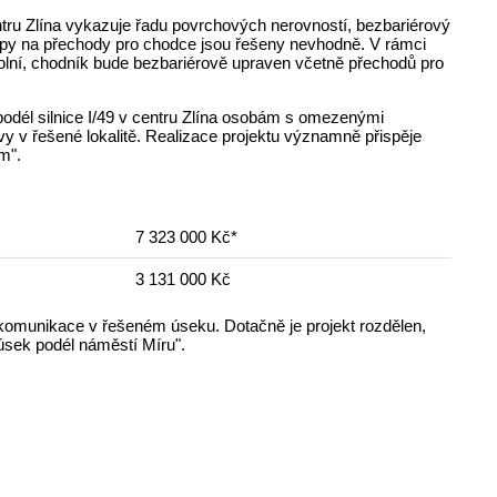
centru Zlína vykazuje řadu povrchových nerovností, bezbariérový
ístupy na přechody pro chodce jsou řešeny nevhodně. V rámci
kolní, chodník bude bezbariérově upraven včetně přechodů pro
podél silnice I/49 v centru Zlína osobám s omezenými
y v řešené lokalitě. Realizace projektu významně přispěje
m".
7 323 000 Kč*
3 131 000 Kč
 komunikace v řešeném úseku. Dotačně je projekt rozdělen,
 úsek podél náměstí Míru".