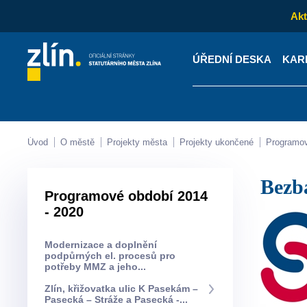
Akt
ÚŘEDNÍ DESKA
KAR
Kontakty
Úřední desk
Úvod
O městě
Projekty města
Projekty ukončené
Programo
Bez
Programové období 2014
- 2020
Modernizace a doplnění
podpůrných el. procesů pro
potřeby MMZ a jeho...
Zlín, křižovatka ulic K Pasekám –
Pasecká – Stráže a Pasecká -...