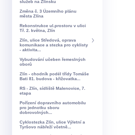
služeb na Zlínsku
Změna č. 3 Územního plánu
města Zlína
Rekonstrukce ul.prostoru v ulici
Tř. 2. května, Zlín
Zlín, ulice Středová, oprava
komunikace a stezka pro cyklisty
- aktivita...
Vybudování učeben řemeslných
oborů
Zlín - chodník podél třídy Tomáše
Bati 81. budova - křižovatka...
RS - Zlín, sídliště Malenovice, 7.
etapa
Pořízení dopravního automobilu
pro jednotku sboru
dobrovolných...
Cyklostezka Zlín, ulice Výletní a
Tyršovo nábřeží včetně...