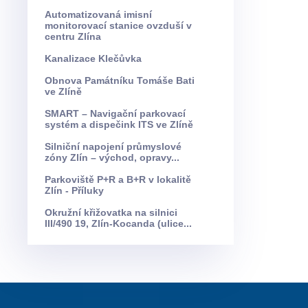
Automatizovaná imisní
monitorovací stanice ovzduší v
centru Zlína
Kanalizace Klečůvka
Obnova Památníku Tomáše Bati
ve Zlíně
SMART – Navigační parkovací
systém a dispečink ITS ve Zlíně
Silniční napojení průmyslové
zóny Zlín – východ, opravy...
Parkoviště P+R a B+R v lokalitě
Zlín - Příluky
Okružní křižovatka na silnici
III/490 19, Zlín-Kocanda (ulice...