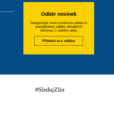
Odběr novinek
Zaregistrujte svou e-mailovou adresu k
pravidelnému odběru aktuálních
informací z našeho webu
Přihlásit se k odběru
#SledujZlin