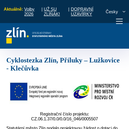
Aktuálně:
Volby
|
UŽ SU
|
DOPRAVNÍ
Česky
2026
ZLÍŇÁK!
UZAVÍRKY
období 2014 - 2020
Cyklostezka Zlín, Příluky – Lužkovice - Klečůvka
otřebuji vyřídit
Potřebuji zaplatit
Diskuzní fór
Cyklostezka Zlín, Příluky – Lužkovice
- Klečůvka
Registrační číslo projektu:
CZ.06.1.37/0.0/0.0/16_046/0005507
Statutární město Zlín podalo projektovou žádost o dotaci do