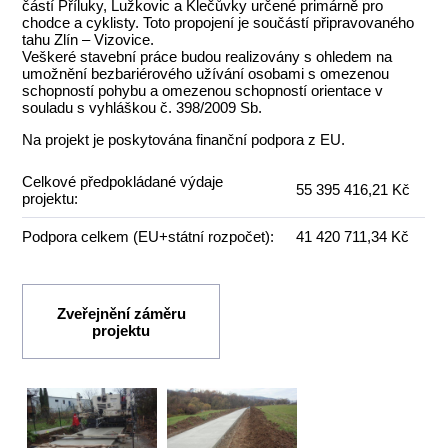
částí Příluky, Lužkovic a Klečůvky určené primárně pro
chodce a cyklisty. Toto propojení je součástí připravovaného
tahu Zlín – Vizovice.
Veškeré stavební práce budou realizovány s ohledem na
umožnění bezbariérového užívání osobami s omezenou
schopností pohybu a omezenou schopností orientace v
souladu s vyhláškou č. 398/2009 Sb.
Na projekt je poskytována finanční podpora z EU.
Celkové předpokládané výdaje
55 395 416,21 Kč
projektu:
Podpora celkem (EU+státní rozpočet):
41 420 711,34 Kč
Zveřejnění záměru
projektu