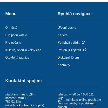
Menu
Rychlá navigace
O městě
Úřední deska
Pro podnikatele
Kariéra
Pro občany
Potřebuji vyřídit
Kultura, sport a volný čas
Potřebuji zaplatit
Otevřená radnice
Diskuzní fórum
Kontakty
Kontaktní spojení
statutární město Zlín
telefon:
+420 577 630 111
náměstí Míru 12
infolinka s online přepisem
760 01 Zlín
řeči pro osoby s postižením
(
všechna kontaktní spojení
)
sluchu