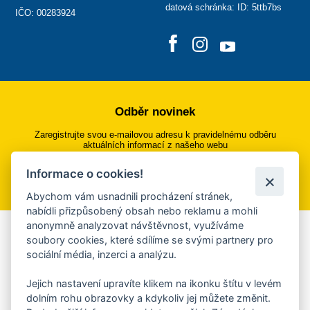
datová schránka: ID: 5ttb7bs
IČO: 00283924
Odběr novinek
Zaregistrujte svou e-mailovou adresu k pravidelnému odběru
aktuálních informací z našeho webu
Informace o cookies!
Přihlásit se k odběru
Abychom vám usnadnili procházení stránek,
nabídli přizpůsobený obsah nebo reklamu a mohli
anonymně analyzovat návštěvnost, využíváme
Aplikace Mobilní rozhlas
soubory cookies, které sdílíme se svými partnery pro
sociální média, inzerci a analýzu.
Chcete dostávat do svého mobilu či mailu upozornění na
blížící se nebezpečí, odstávky, poruchy a výpadky energií,
Jejich nastavení upravíte klikem na ikonku štítu v levém
ankety, pozvánky na kulturní a sportovní akce?
dolním rohu obrazovky a kdykoliv jej můžete změnit.
Více informací o aplikaci