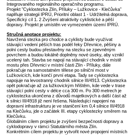
Integrovaného regionálního operačního programu.
Projekt "Cyklostezka Zlín, Příluky – Lužkovice - Klečůvka"
naplňuje strategii IPRÚ, Prioritní oblast 1 - Udržitelná doprava,
Specifický cíl 1. 2 Zvýšení atraktivity cyklistické a pěší
dopravy. Projekt je umístěn ve vymezeném území IPRÚ.
Stručná anotace projektu:
Navržená stezka pro chodce a cyklisty bude využívat
stávající vedení pěších tras podél řeky Dřevnice, pěšiny a
polní cesty budou přestavěny na stezku se zpevněným
povrchem a budou lokálně doplněny nové úseky, aby vznikl
ucelený tah. Stavba se napojí na stávající chodník v místě
mostu přes Dřevnici v místní části Zlín - Příluky, dále
pokračuje na samostatném tělese po silniční most v
Lužkovicích, kde končí první etapa. Tady se cyklostezka
napojuje na levostranný chodník silnice III/4913. Cyklostezka
opět pokračuje až za lužkovickým hřištěm, kde vede v trase
stávající polní cesty v délce cca 300 m. Po 300 metrech je
cyklostezka ukončena z důvodů majetkových a další část až
k silnici III/4918 již není řešena. Následující napojení na
dopravní infrastrukturu je ve staničení km 0,4 silnice III/4918
na Klečůvku, jde o začátek III. etapy cyklostezky směrem na
Klečůvku.
Globálním cílem projektu je zvýšení bezpečnosti dopravy a
cyklodopravy v rámci Statutárního města Zlín.
Konkrétním cílem projektu je vytvořit nové propojení místních