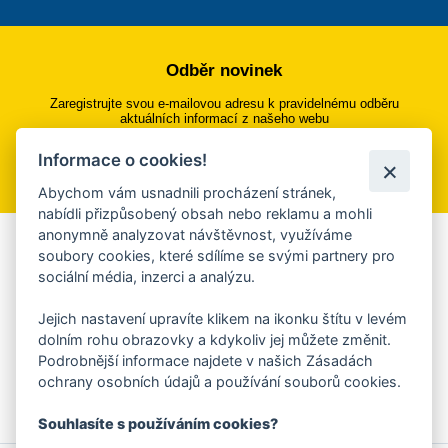
Odběr novinek
Zaregistrujte svou e-mailovou adresu k pravidelnému odběru
aktuálních informací z našeho webu
Informace o cookies!
Přihlásit se k odběru
Abychom vám usnadnili procházení stránek,
nabídli přizpůsobený obsah nebo reklamu a mohli
anonymně analyzovat návštěvnost, využíváme
Aplikace Mobilní rozhlas
soubory cookies, které sdílíme se svými partnery pro
sociální média, inzerci a analýzu.
Chcete dostávat do svého mobilu či mailu upozornění na
blížící se nebezpečí, odstávky, poruchy a výpadky energií,
Jejich nastavení upravíte klikem na ikonku štítu v levém
ankety, pozvánky na kulturní a sportovní akce?
dolním rohu obrazovky a kdykoliv jej můžete změnit.
Více informací o aplikaci
Podrobnější informace najdete v našich Zásadách
ochrany osobních údajů a používání souborů cookies.
Souhlasíte s používáním cookies?