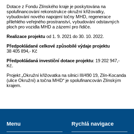
Dotace z Fondu Zlínského kraje je poskytována na
spolufinancování rekonstrukce okružní křižovatky,
vybudování nového napojení točny MHD, regenerace
přilehlého veřejného prostranství, vybudování odstavných
ploch pro vozidla MHD a zázemí pro řidiče.
Realizace projektu
od 1. 9. 2021 do 30. 10. 2022.
Předpokládané celkové způsobilé výdaje projektu
38 405 894,- Kč
Předpokládaná investiční dotace projektu
: 19 202 947,-
Kč.
Projekt „Okružní křižovatka na silnici III/490 19, Zlín-Kocanda
(ulice Okružní) a točna MHD“ je spolufinancován Zlínským
krajem.
Menu
Rychlá navigace