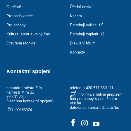
O městě
Úřední deska
Pro podnikatele
Kariéra
Pro občany
Potřebuji vyřídit
Kultura, sport a volný čas
Potřebuji zaplatit
Otevřená radnice
Diskuzní fórum
Kontakty
Kontaktní spojení
statutární město Zlín
telefon:
+420 577 630 111
náměstí Míru 12
infolinka s online přepisem
760 01 Zlín
řeči pro osoby s postižením
(
všechna kontaktní spojení
)
sluchu
datová schránka: ID: 5ttb7bs
IČO: 00283924