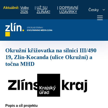
Aktuálně:
Volby
|
UŽ SU
|
DOPRAVNÍ
Česky
2026
ZLÍŇÁK!
UZAVÍRKY
řižovatka na silnici III/490 19, Zlín-Kocanda (ulice Okružní) a točna MHD
otřebuji vyřídit
Potřebuji zaplatit
Diskuzní fór
Okružní křižovatka na silnici III/490
19, Zlín-Kocanda (ulice Okružní) a
točna MHD
Popis a cíl projektu