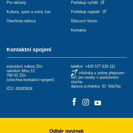
Pro občany
Potřebuji vyřídit
Kultura, sport a volný čas
Potřebuji zaplatit
Otevřená radnice
Diskuzní fórum
Kontakty
Kontaktní spojení
statutární město Zlín
telefon:
+420 577 630 111
náměstí Míru 12
infolinka s online přepisem
760 01 Zlín
řeči pro osoby s postižením
(
všechna kontaktní spojení
)
sluchu
datová schránka: ID: 5ttb7bs
IČO: 00283924
Odběr novinek