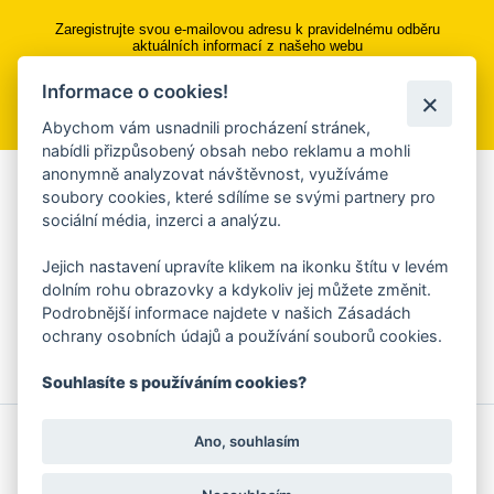
Zaregistrujte svou e-mailovou adresu k pravidelnému odběru
aktuálních informací z našeho webu
Informace o cookies!
Přihlásit se k odběru
Abychom vám usnadnili procházení stránek,
nabídli přizpůsobený obsah nebo reklamu a mohli
anonymně analyzovat návštěvnost, využíváme
Aplikace Mobilní rozhlas
soubory cookies, které sdílíme se svými partnery pro
sociální média, inzerci a analýzu.
Chcete dostávat do svého mobilu či mailu upozornění na
blížící se nebezpečí, odstávky, poruchy a výpadky energií,
Jejich nastavení upravíte klikem na ikonku štítu v levém
ankety, pozvánky na kulturní a sportovní akce?
dolním rohu obrazovky a kdykoliv jej můžete změnit.
Více informací o aplikaci
Podrobnější informace najdete v našich Zásadách
ochrany osobních údajů a používání souborů cookies.
Souhlasíte s používáním cookies?
© 2026 Magistrát města Zlína
Prohlášení o používání cookies
Ano, souhlasím
všechna práva vyhrazena
Ochrana osobních údajů
Prohlášení o přístupnosti
Podněty k webovým stránkám
Kontakt:
webmaster@zlin.eu