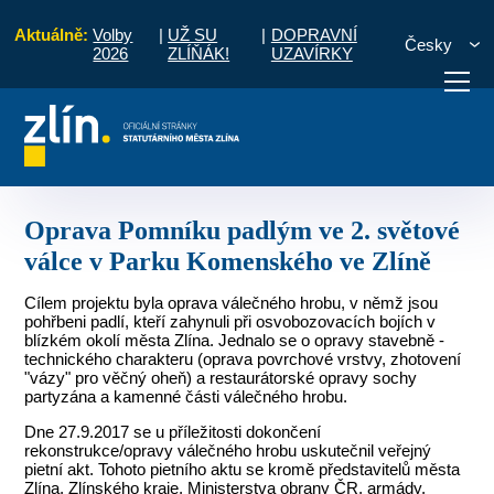
Aktuálně:
Volby
|
UŽ SU
|
DOPRAVNÍ
Česky
2026
ZLÍŇÁK!
UZAVÍRKY
ava Pomníku padlým ve 2. světové válce v Parku Komenského ve Zlíně
otřebuji vyřídit
Potřebuji zaplatit
Diskuzní fór
Oprava Pomníku padlým ve 2. světové
válce v Parku Komenského ve Zlíně
Cílem projektu byla oprava válečného hrobu, v němž jsou
pohřbeni padlí, kteří zahynuli při osvobozovacích bojích v
blízkém okolí města Zlína. Jednalo se o opravy stavebně -
technického charakteru (oprava povrchové vrstvy, zhotovení
"vázy" pro věčný oheň) a restaurátorské opravy sochy
partyzána a kamenné části válečného hrobu.
Dne 27.9.2017 se u příležitosti dokončení
rekonstrukce/opravy válečného hrobu uskutečnil veřejný
pietní akt. Tohoto pietního aktu se kromě představitelů města
Zlína, Zlínského kraje, Ministerstva obrany ČR, armády,