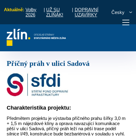
Aktuálně:
Volby
|
UŽ SU
|
DOPRAVNÍ
Česky
2026
ZLÍŇÁK!
UZAVÍRKY
končené
Programové období 2014 - 2020
Příčný práh v ulici Sadová
otřebuji vyřídit
Potřebuji zaplatit
Diskuzní fór
Příčný práh v ulici Sadová
Charakteristika projektu:
Předmětem projektu je výstavba příčného prahu šířky 3,0 m
+ 1,5 m nájezdové klíny a oprava navazující komunikace
pěší v ulici Sadová, příčný práh leží na pěší trase podél
silnice I/49, konstrukce bude bezbariérová v souladu s vyhl.