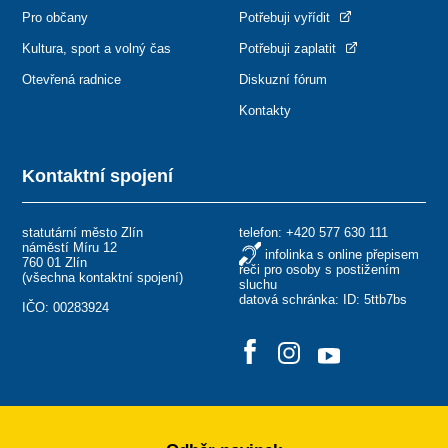
Pro občany
Potřebuji vyřídit
Kultura, sport a volný čas
Potřebuji zaplatit
Otevřená radnice
Diskuzní fórum
Kontakty
Kontaktní spojení
statutární město Zlín
telefon:
+420 577 630 111
náměstí Míru 12
infolinka s online přepisem
760 01 Zlín
řeči pro osoby s postižením
(
všechna kontaktní spojení
)
sluchu
datová schránka: ID: 5ttb7bs
IČO: 00283924