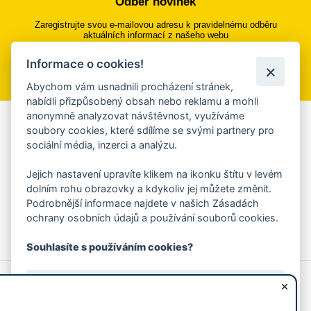
Odběr novinek
Zaregistrujte svou e-mailovou adresu k pravidelnému odběru
aktuálních informací z našeho webu
Informace o cookies!
Přihlásit se k odběru
Abychom vám usnadnili procházení stránek,
nabídli přizpůsobený obsah nebo reklamu a mohli
anonymně analyzovat návštěvnost, využíváme
Aplikace Mobilní rozhlas
soubory cookies, které sdílíme se svými partnery pro
sociální média, inzerci a analýzu.
Chcete dostávat do svého mobilu či mailu upozornění na
blížící se nebezpečí, odstávky, poruchy a výpadky energií,
Jejich nastavení upravíte klikem na ikonku štítu v levém
ankety, pozvánky na kulturní a sportovní akce?
dolním rohu obrazovky a kdykoliv jej můžete změnit.
Více informací o aplikaci
Podrobnější informace najdete v našich Zásadách
ochrany osobních údajů a používání souborů cookies.
Souhlasíte s používáním cookies?
© 2026 Magistrát města Zlína
Prohlášení o používání cookies
Ano, souhlasím
všechna práva vyhrazena
Ochrana osobních údajů
Prohlášení o přístupnosti
Podněty k webovým stránkám